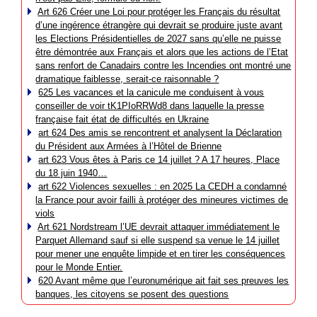
Art 626 Créer une Loi pour protéger les Français du résultat
d’une ingérence étrangère qui devrait se produire juste avant
les Elections Présidentielles de 2027 sans qu’elle ne puisse
être démontrée aux Français et alors que les actions de l’Etat
sans renfort de Canadairs contre les Incendies ont montré une
dramatique faiblesse, serait-ce raisonnable ?
625 Les vacances et la canicule me conduisent à vous
conseiller de voir tK1PIoRRWd8 dans laquelle la presse
française fait état de difficultés en Ukraine
art 624 Des amis se rencontrent et analysent la Déclaration
du Président aux Armées à l’Hôtel de Brienne
art 623 Vous êtes à Paris ce 14 juillet ? A 17 heures, Place
du 18 juin 1940…
art 622 Violences sexuelles : en 2025 La CEDH a condamné
la France pour avoir failli à protéger des mineures victimes de
viols
Art 621 Nordstream l’UE devrait attaquer immédiatement le
Parquet Allemand sauf si elle suspend sa venue le 14 juillet
pour mener une enquête limpide et en tirer les conséquences
pour le Monde Entier.
620 Avant même que l’euronumérique ait fait ses preuves les
banques, les citoyens se posent des questions