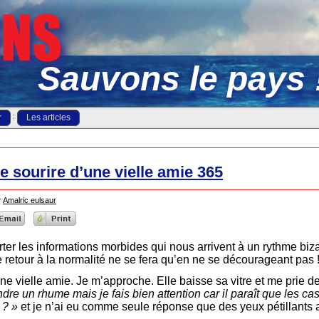
Sauvons le pays 
r
Les articles
le sourire d’une vielle amie 365
r
Amalric eulsaur
ter les informations morbides qui nous arrivent à un rythme biza
Le retour à la normalité ne se fera qu’en ne se décourageant pas 
ne vielle amie. Je m’approche. Elle baisse sa vitre et me prie d
ndre un rhume mais je fais bien attention car il paraît que les c
 ? »
et je n’ai eu comme seule réponse que des yeux pétillants