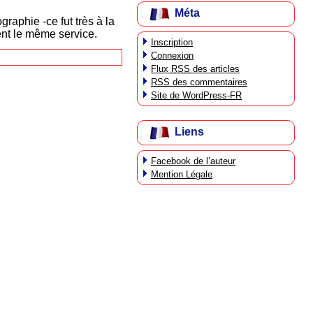
Méta
ographie -ce fut très à la
nt le même service.
Inscription
Connexion
Flux
RSS
des articles
RSS
des commentaires
Site de WordPress-FR
Liens
Facebook de l’auteur
Mention Légale