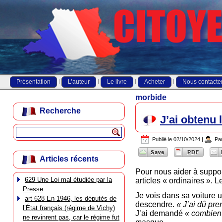
Présentation
L’auteur
Le livre
Acheter
Nous contacte
morbide
Recherche
J’ai obtenu 
Publié le
02/10/2024
|
Pa
Articles récents
Pour nous aider à suppor
629 Une Loi mal étudiée par la
articles « ordinaires ». 
Presse
Je vois dans sa voiture u
art 628 En 1946, les députés de
descendre.
« J’ai dû pre
l’État français (régime de Vichy)
J’ai demandé
« combien
ne revinrent pas, car le régime fut