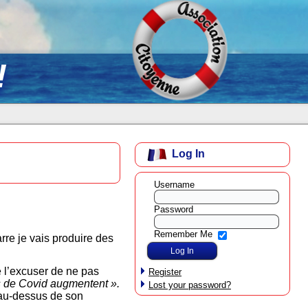
!
Log In
Username
Password
Remember Me
rre je vais produire des
!
e l’excuser de ne pas
Register
as de Covid augmentent ».
Lost your password?
 au-dessus de son