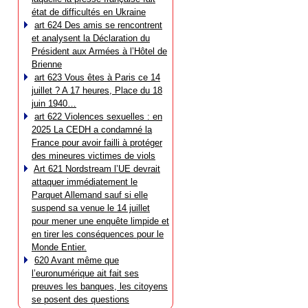
état de difficultés en Ukraine
art 624 Des amis se rencontrent
et analysent la Déclaration du
Président aux Armées à l’Hôtel de
Brienne
art 623 Vous êtes à Paris ce 14
juillet ? A 17 heures, Place du 18
juin 1940…
art 622 Violences sexuelles : en
2025 La CEDH a condamné la
France pour avoir failli à protéger
des mineures victimes de viols
Art 621 Nordstream l’UE devrait
attaquer immédiatement le
Parquet Allemand sauf si elle
suspend sa venue le 14 juillet
pour mener une enquête limpide et
en tirer les conséquences pour le
Monde Entier.
620 Avant même que
l’euronumérique ait fait ses
preuves les banques, les citoyens
se posent des questions