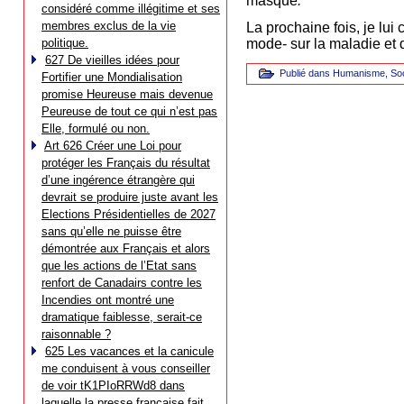
masque
.
considéré comme illégitime et ses
membres exclus de la vie
La prochaine fois, je lui 
politique.
mode- sur la maladie et
627 De vieilles idées pour
Publié dans
Humanisme
,
Soc
Fortifier une Mondialisation
promise Heureuse mais devenue
Peureuse de tout ce qui n’est pas
Elle, formulé ou non.
Art 626 Créer une Loi pour
protéger les Français du résultat
d’une ingérence étrangère qui
devrait se produire juste avant les
Elections Présidentielles de 2027
sans qu’elle ne puisse être
démontrée aux Français et alors
que les actions de l’Etat sans
renfort de Canadairs contre les
Incendies ont montré une
dramatique faiblesse, serait-ce
raisonnable ?
625 Les vacances et la canicule
me conduisent à vous conseiller
de voir tK1PIoRRWd8 dans
laquelle la presse française fait