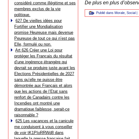
De plus en plus d’observ
considéré comme illégitime et ses
membres exclus de la vie
Publié dans
Morale
,
Social
|
politique.
627 De vieilles idées pour
Fortifier une Mondialisation
promise Heureuse mais devenue
Peureuse de tout ce qui n’est pas
Elle, formulé ou non.
Art 626 Créer une Loi pour
protéger les Français du résultat
d’une ingérence étrangère qui
devrait se produire juste avant les
Elections Présidentielles de 2027
sans qu’elle ne puisse être
démontrée aux Français et alors
que les actions de l’Etat sans
renfort de Canadairs contre les
Incendies ont montré une
dramatique faiblesse, serait-ce
raisonnable ?
625 Les vacances et la canicule
me conduisent à vous conseiller
de voir tK1PIoRRWd8 dans
laquelle la presse française fait