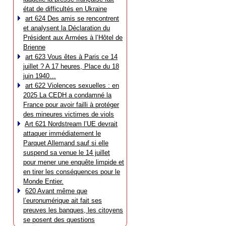
état de difficultés en Ukraine
art 624 Des amis se rencontrent
et analysent la Déclaration du
Président aux Armées à l’Hôtel de
Brienne
art 623 Vous êtes à Paris ce 14
juillet ? A 17 heures, Place du 18
juin 1940…
art 622 Violences sexuelles : en
2025 La CEDH a condamné la
France pour avoir failli à protéger
des mineures victimes de viols
Art 621 Nordstream l’UE devrait
attaquer immédiatement le
Parquet Allemand sauf si elle
suspend sa venue le 14 juillet
pour mener une enquête limpide et
en tirer les conséquences pour le
Monde Entier.
620 Avant même que
l’euronumérique ait fait ses
preuves les banques, les citoyens
se posent des questions