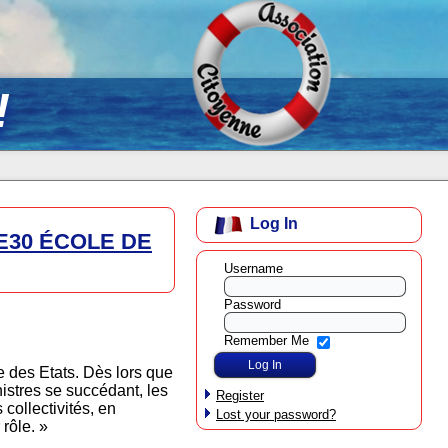
!
Log In
SIE30 ÉCOLE DE
Username
Password
Remember Me
e des Etats. Dès lors que
nistres se succédant, les
Register
collectivités, en
Lost your password?
 rôle. »