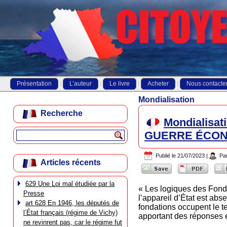
Présentation
L’auteur
Le livre
Acheter
Nous contacte
Mondialisation
Recherche
Mondialisat
GUERRE ÉCONO
Publié le
21/07/2023
|
Pa
Articles récents
629 Une Loi mal étudiée par la
« Les logiques des Fonda
Presse
l’appareil d’État est abs
art 628 En 1946, les députés de
fondations occupent le te
l’État français (régime de Vichy)
apportant des réponses et
ne revinrent pas, car le régime fut