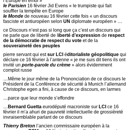
l’Europe en émoi »
le Parisien
16 février Jid Evens « le trumpiste qui fait
souffler la tempête en Europe
le Monde
de nouveau 16 février cette fois « un discours
fasciste et antiuropéen selon
UN
diplomate européen » …
ce Discours n’est pas si long que ça c’est un discours qui
ne parle que de liberté de l
iberté d’expression
de
respect
de la démocratie
de respect du vote
et de la
souveraineté des peuples
pierre servant qui est
sur LCI
é
ditorialiste géopolitique
qui
déclare ce 16 février à l’antenne « je me suis dit tiens ils ont
invité un
porte-parole du crème
» alors évidemment
complot russe
…Même le jour même de la Prononciation de ce discours le
Président de la Conférence de sécurité à Munich l’allemand
Christophe egen a fini, à cause de ce discours, en larmes
…parce que leur monde s’effondre
…
Bernard Guetta
eurodéputé macroniste sur
LCI
ce 16
février il m’a ahuri de pauvreté intellectuelle de grossièreté
invraisemblable parlant de ce discours
Thierry Breton
l’ancien commissaire européen à la