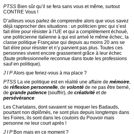
PTSS
Bien sûr qu’il se fera sans vous et même, surtout
CONTRE Vous !
D’ailleurs vous parlez de comprendre alors que vous savez
déjà rapprocher des situations : un politicien grec qui s’est
fait élire pour résister à l’UE et qui a complètement échoué,
une politicienne italienne à qui est arrivé le même échec, la
classe politique Française qui depuis au moins 20 ans se
fait élire pour résister et n’y parvient pas plus. Toutes ces
personnes vivent encore grassement grâce à leur échec
(faute professionnelle reconnue dans toute les professions
sauf en politique).
J I P
Alors que feriez-vous à ma place ?
PTSS
La vie politique est en réalité une affaire de
mémoire
,
de
réflexion personnelle
, de
volonté
de ne pas être berné,
de
grande patience
(souffrir), de
créativité
et de
persévérance
Les Charlatans, dont savaient se moquer les Badauds,
pourtant non diplômés, ne sont plus depuis longtemps dans
les Foires, ils sont dans les couloirs du Pouvoir mais
personne ne leur court après !
J I P
Bon mais en ce moment ?