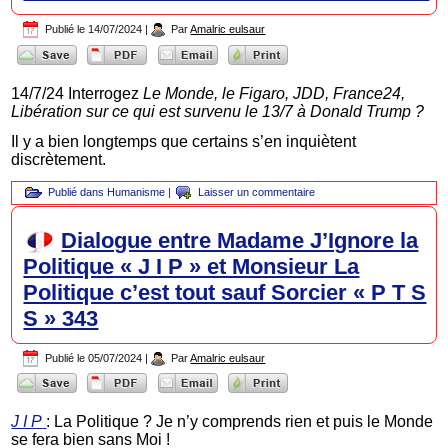
Publié le
14/07/2024
|
Par
Amalric eulsaur
14/7/24 Interrogez
Le Monde, le Figaro, JDD, France24,
Libération sur ce qui est survenu le 13/7 à Donald Trump ?
Il y a bien longtemps que certains s’en inquiètent
discrètement.
Publié dans
Humanisme
|
Laisser un commentaire
Dialogue entre Madame J’Ignore la
Politique « J I P » et Monsieur La
Politique c’est tout sauf Sorcier « P T S
S » 343
Publié le
05/07/2024
|
Par
Amalric eulsaur
J I P
: La Politique ? Je n’y comprends rien et puis le Monde
se fera bien sans Moi !