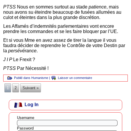
PTSS
Nous en sommes surtout au stade
patience
, mais
nous avons su éteindre beaucoup de fusées allumées au
culot et éteintes dans la plus grande discrétion.
Les Affamés d’indemnités parlementaires vont encore
prendre les commandes et se les faire bloquer par l’UE.
Et si vous Mme en avez assez de tirer la langue il vous
faudra décider de reprendre le Contrôle de votre Destin par
la
persévérance
.
J I P
Le Frexit ?
PTSS
Par Nécessité !
Publié dans
Humanisme
|
Laisser un commentaire
1
2
Suivant »
Log In
Username
Password