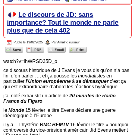
Le discours de JD: sans
importance? Tout le monde ne parle
plus que de cela 402
Publié le
19/02/2025
|
Par
Amalric eulsaur
watch?v=lhWRSD35D_o
ce discours historique de J Evans je vous dis qu’on n’a pas
fini d’en parler …. et ça pousse les
mondialistes
en
particulier
l’Union européenne
à
se démasquer
c’est ça
qui est extraordinaire d’abord les réactions hystérique …
j’ai noté exhaustif un article de
20 minutes
de
R
adio
France du Figaro
le
Monde
15 février le titre Evens déclare une guerre
idéologique à l’Europe
il y a …l’hystérie
RMC BFMTV
16 février le titre « pourquoi
controversé du vice-président américain Jid Evens mettent