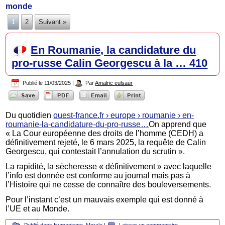
monde
1
2
Suivant »
En Roumanie, la candidature du
pro-russe Calin Georgescu à la … 410
Publié le
11/03/2025
|
Par
Amalric eulsaur
Du quotidien
ouest-france.fr › europe › roumanie › en-
roumanie-la-candidature-du-pro-russe…
On apprend que
« La Cour européenne des droits de l’homme (CEDH) a
définitivement rejeté, le 6 mars 2025, la requête de Calin
Georgescu, qui contestait l’annulation du scrutin ».
La rapidité, la sècheresse « définitivement » avec laquelle
l’info est donnée est conforme au journal mais pas à
l’Histoire qui ne cesse de connaître des bouleversements.
Pour l’instant c’est un mauvais exemple qui est donné à
l’UE et au Monde.
Publié dans
Humanisme
,
Morale
|
Laisser un commentaire