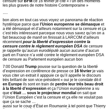
censure sur
BFM
ce 16 février je cite « l’un des moments
les plus graves de notre histoire Contemporaine »
….
bon alors en tout cas vous voyez un panorama de réaction
hystérique parce que
l’Union europenne se démasque
et
a été démasqué et d’ailleurs notamment sur la censure et ça
c’est très intéressant parceque nous vous savez qu’on on a
fait beaucoup de manif on finissait à LARCOM d’ailleurs
récemment
pour la liberté d’expression
contre la
censure
contre le règlement européen DSA
de censure
je rappelle qu’aucun eurodéputé aucun aucune d’aucun
parti en France n’a voté contre le règlement européen DSA
de censure au Parlement européen aucun bon
7:00 Donald
Trump
pousse sur la question de la liberté
d’expression en conférence de presse ce
16 février
je vais
vous citer un extrait il apppuie ce qu’il appelle le discours
très brillant de son vice-président « oui je le constate dit-il
en Europe
ils sont en train de
perdre leur très beau droit
à la liberté d’expression
et ça l’Union européenne a vu
que
c’était … sous le projecteur mondial
on sait que
l’Union Européen c’est la censure et ça elle ne voulait pas
que ça se sache …
aussi sur le coup d’État en Roumanie à tel point que Thierry