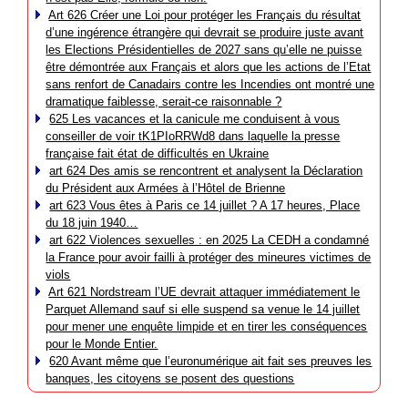
Art 626 Créer une Loi pour protéger les Français du résultat
d’une ingérence étrangère qui devrait se produire juste avant
les Elections Présidentielles de 2027 sans qu’elle ne puisse
être démontrée aux Français et alors que les actions de l’Etat
sans renfort de Canadairs contre les Incendies ont montré une
dramatique faiblesse, serait-ce raisonnable ?
625 Les vacances et la canicule me conduisent à vous
conseiller de voir tK1PIoRRWd8 dans laquelle la presse
française fait état de difficultés en Ukraine
art 624 Des amis se rencontrent et analysent la Déclaration
du Président aux Armées à l’Hôtel de Brienne
art 623 Vous êtes à Paris ce 14 juillet ? A 17 heures, Place
du 18 juin 1940…
art 622 Violences sexuelles : en 2025 La CEDH a condamné
la France pour avoir failli à protéger des mineures victimes de
viols
Art 621 Nordstream l’UE devrait attaquer immédiatement le
Parquet Allemand sauf si elle suspend sa venue le 14 juillet
pour mener une enquête limpide et en tirer les conséquences
pour le Monde Entier.
620 Avant même que l’euronumérique ait fait ses preuves les
banques, les citoyens se posent des questions