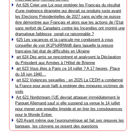
Art 626 Créer une Loi pour protéger les Français du résultat
d’une ingérence étrangère qui devrait se produire juste avant
les Elections Présidentielles de 2027 sans qu’elle ne puisse
être démontrée aux Français et alors que les actions de l’Etat
sans renfort de Canadairs contre les Incendies ont montré une
dramatique faiblesse, serait-ce raisonnable ?
625 Les vacances et la canicule me conduisent à vous
conseiller de voir tK1PIoRRWd8 dans laquelle la presse
française fait état de difficultés en Ukraine
art 624 Des amis se rencontrent et analysent la Déclaration
du Président aux Armées à l’Hôtel de Brienne
art 623 Vous êtes à Paris ce 14 juillet ? A 17 heures, Place
du 18 juin 1940…
art 622 Violences sexuelles : en 2025 La CEDH a condamné
la France pour avoir failli à protéger des mineures victimes de
viols
Art 621 Nordstream l’UE devrait attaquer immédiatement le
Parquet Allemand sauf si elle suspend sa venue le 14 juillet
pour mener une enquête limpide et en tirer les conséquences
pour le Monde Entier.
620 Avant même que l’euronumérique ait fait ses preuves les
banques, les citoyens se posent des questions