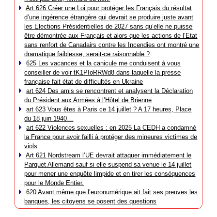
Art 626 Créer une Loi pour protéger les Français du résultat
d’une ingérence étrangère qui devrait se produire juste avant
les Elections Présidentielles de 2027 sans qu’elle ne puisse
être démontrée aux Français et alors que les actions de l’Etat
sans renfort de Canadairs contre les Incendies ont montré une
dramatique faiblesse, serait-ce raisonnable ?
625 Les vacances et la canicule me conduisent à vous
conseiller de voir tK1PIoRRWd8 dans laquelle la presse
française fait état de difficultés en Ukraine
art 624 Des amis se rencontrent et analysent la Déclaration
du Président aux Armées à l’Hôtel de Brienne
art 623 Vous êtes à Paris ce 14 juillet ? A 17 heures, Place
du 18 juin 1940…
art 622 Violences sexuelles : en 2025 La CEDH a condamné
la France pour avoir failli à protéger des mineures victimes de
viols
Art 621 Nordstream l’UE devrait attaquer immédiatement le
Parquet Allemand sauf si elle suspend sa venue le 14 juillet
pour mener une enquête limpide et en tirer les conséquences
pour le Monde Entier.
620 Avant même que l’euronumérique ait fait ses preuves les
banques, les citoyens se posent des questions