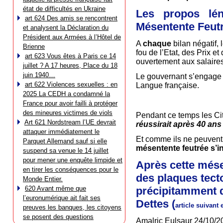
état de difficultés en Ukraine
Les propos lén
art 624 Des amis se rencontrent
Mésentente Feut
et analysent la Déclaration du
Président aux Armées à l’Hôtel de
A
chaque
bilan négatif, 
Brienne
fou de l’Etat, des Prix et
art 623 Vous êtes à Paris ce 14
ouvertement aux salaires 
juillet ? A 17 heures, Place du 18
juin 1940…
Le gouvernant s’engage s
art 622 Violences sexuelles : en
Langue française.
2025 La CEDH a condamné la
France pour avoir failli à protéger
des mineures victimes de viols
Pendant ce temps les Cit
Art 621 Nordstream l’UE devrait
réussirait après 40 an
attaquer immédiatement le
Et comme ils ne peuvent 
Parquet Allemand sauf si elle
mésentente feutrée s’ins
suspend sa venue le 14 juillet
pour mener une enquête limpide et
Après cette mése
en tirer les conséquences pour le
des plaques tect
Monde Entier.
620 Avant même que
précipitamment d
l’euronumérique ait fait ses
Dettes (
article suivant
preuves les banques, les citoyens
se posent des questions
Amalric Eulsaur 24/10/2