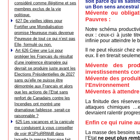
soit parce qu’ils sati
considéré comme illégitime et ses
un Bon sens ancestral d
membres exclus de la vie
Mévente ou obligat
politique.
Pauvres :
627 De vieilles idées pour
Fortifier une Mondialisation
Notre schéma productiv
promise Heureuse mais devenue
eux : ceux-ci à juste ti
Peureuse de tout ce qui n’est pas
infinie pour atteindre le
Elle, formulé ou non.
Il ne peut réussir chez e
Art 626 Créer une Loi pour
eux. Il en tirerait seul
protéger les Français du résultat
d’une ingérence étrangère qui
Mévente des prod
devrait se produire juste avant les
investissements co
Elections Présidentielles de 2027
Mévente des produit
sans qu’elle ne puisse être
l’Environnement
démontrée aux Français et alors
Méventes à attendre
que les actions de l’Etat sans
renfort de Canadairs contre les
La finitude des réserves
Incendies ont montré une
attaques chimiques …et 
dramatique faiblesse, serait-ce
devraient ralentir progr
raisonnable ?
625 Les vacances et la canicule
Enfin ce qui ruine a
me conduisent à vous conseiller
La masse des besoins sati
de voir tK1PIoRRWd8 dans
l’Etat
ne peut plus
remb
laquelle la presse française fait