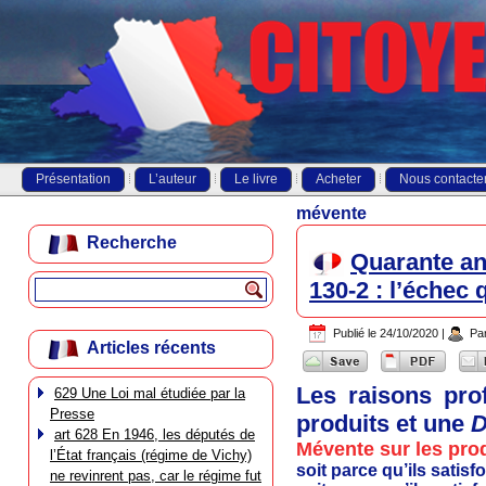
Présentation
L’auteur
Le livre
Acheter
Nous contacte
mévente
Recherche
Quarante an
130-2 : l’échec
Publié le
24/10/2020
|
Pa
Articles récents
Les raisons pro
629 Une Loi mal étudiée par la
Presse
produits et une
D
art 628 En 1946, les députés de
Mévente sur les prod
l’État français (régime de Vichy)
soit parce qu’ils satis
ne revinrent pas, car le régime fut