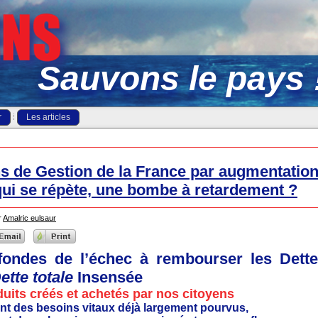
Sauvons le pays 
r
Les articles
s de Gestion de la France par augmentation 
 qui se répète, une bombe à retardement ?
r
Amalric eulsaur
fondes de l’échec à rembourser les Dett
ette totale
Insensée
uits créés et achetés par nos citoyens
font des besoins vitaux déjà largement pourvus,