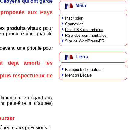
 Citoyens qui ont gardé
Méta
x proposés aux Pays
Inscription
Connexion
des
produits vitaux
pour
Flux
RSS
des articles
 en produire une quantité
RSS
des commentaires
Site de WordPress-FR
 devenu une priorité pour
Liens
t déjà amorti les
Facebook de l’auteur
 plus respectueux de
Mention Légale
 alimentaire eu égard aux
nt peut-être à d’autres)
ourser
érieure aux prévisions :