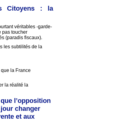
s Citoyens : la
urtant véritables -garde-
 pas toucher
s (paradis fiscaux).
les subtilités de la
e que la France
 la réalité la
 que l’opposition
 jour changer
ente et aux