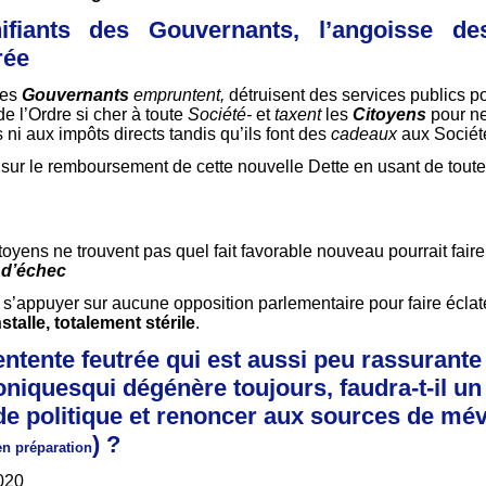
ifiants des Gouvernants, l’angoisse de
rée
les
Gouvernants
empruntent,
détruisent des services publics po
 de l’Ordre si cher à toute
Société-
et
taxent
les
Citoyens
pour ne
ni aux impôts directs tandis qu’ils font des
cadeaux
aux Société
ur le remboursement de cette nouvelle Dette en usant de toutes 
oyens ne trouvent pas quel fait favorable nouveau pourrait fair
s d’échec
s’appuyer sur aucune opposition parlementaire pour faire éclater
talle, totalement stérile
.
ntente feutrée qui est aussi peu rassurante
oniquesqui dégénère toujours, faudra-t-il un
e politique et renoncer aux sources de mév
) ?
 en préparation
020