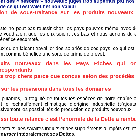
sfont des « besoins » nouveaux jugés trop superflus par nos
e ce qui est valeur et non-valeur.
ion de sous-traitance sur les produits nouveau
iste ne peut pas réussir chez les pays pauvres même avec 
tre voudraient que les prix soient très bas et nous aurions dû
 bénéfice escompté.
ux qu’en faisant travailler des salariés de ces pays, ce qui est
ement comme bénéfice une sorte de prime de brevet.
uits nouveaux dans les Pays Riches qui on
rrespondants
s trop chers parce que conçus selon des procédés
 sur les prévisions dans tous les domaines
 pillables, la fragilité de toutes les espèces de notre chaîne
le réchauffement climatique d’origine industrielle (s’ajouta
essivement les possibilités de production de produits nouveaux.
ussi toute relance c’est l’énormité de la Dette à remb
sfaits, des salaires induits et des suppléments d’impôts est inf
ourser
intégralement ses Dettes
.