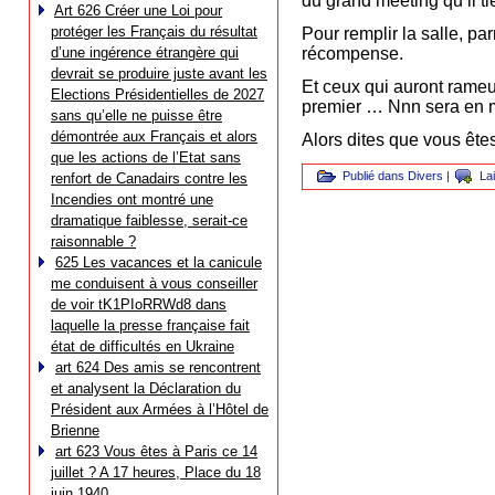
du grand meeting qu’il ti
Art 626 Créer une Loi pour
protéger les Français du résultat
Pour remplir la salle, pa
d’une ingérence étrangère qui
récompense.
devrait se produire juste avant les
Et ceux qui auront rameu
Elections Présidentielles de 2027
premier … Nnn sera en me
sans qu’elle ne puisse être
démontrée aux Français et alors
Alors dites que vous êtes
que les actions de l’Etat sans
Publié dans
Divers
|
La
renfort de Canadairs contre les
Incendies ont montré une
dramatique faiblesse, serait-ce
raisonnable ?
625 Les vacances et la canicule
me conduisent à vous conseiller
de voir tK1PIoRRWd8 dans
laquelle la presse française fait
état de difficultés en Ukraine
art 624 Des amis se rencontrent
et analysent la Déclaration du
Président aux Armées à l’Hôtel de
Brienne
art 623 Vous êtes à Paris ce 14
juillet ? A 17 heures, Place du 18
juin 1940…