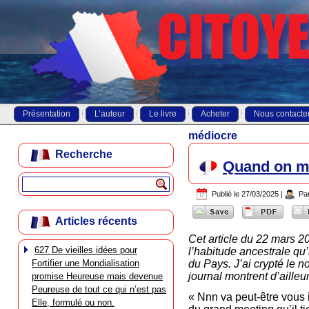
Présentation
L’auteur
Le livre
Acheter
Nous contacte
médiocre
Recherche
Quand on m
Publié le
27/03/2025
|
Pa
Articles récents
Cet article du 22 mars 2
627 De vieilles idées pour
l’habitude ancestrale qu’
Fortifier une Mondialisation
du Pays. J’ai crypté le n
journal montrent d’aille
promise Heureuse mais devenue
Peureuse de tout ce qui n’est pas
« Nnn va peut-être vous i
Elle, formulé ou non.