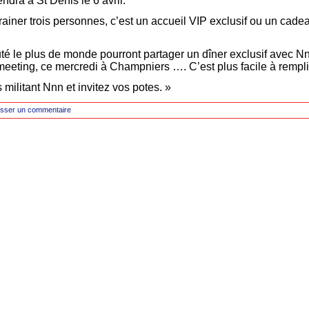
endra à St Denis le 6 avril.
rrainer trois personnes, c’est un accueil VIP exclusif ou un cade
té le plus de monde pourront partager un dîner exclusif avec Nn
eting, ce mercredi à Champniers …. C’est plus facile à rempli
 militant Nnn et invitez vos potes. »
isser un commentaire