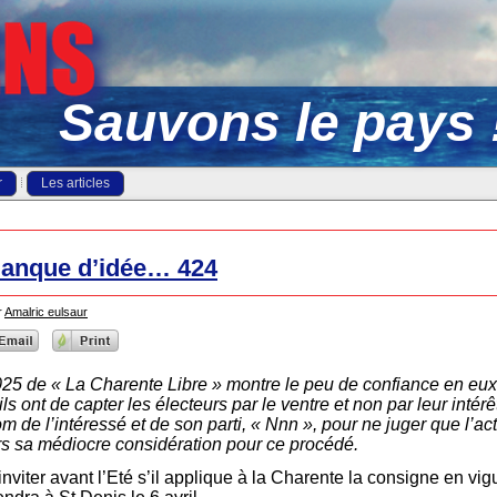
Sauvons le pays 
r
Les articles
anque d’idée… 424
r
Amalric eulsaur
025 de « La Charente Libre » montre le peu de confiance en eux 
ils ont de capter les électeurs par le ventre et non par leur inté
om de l’intéressé et de son parti, « Nnn », pour ne juger que l’a
urs sa médiocre considération pour ce procédé.
nviter avant l’Eté s’il applique à la Charente la consigne en vigu