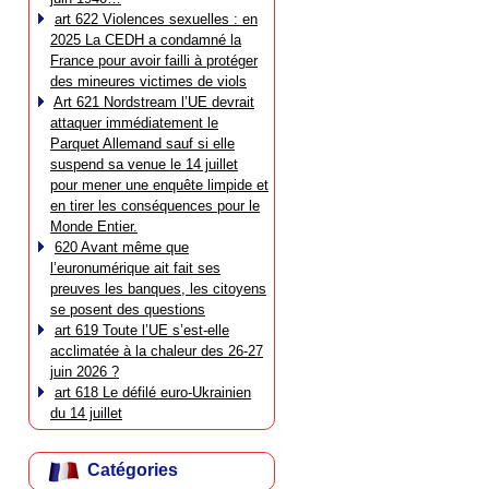
art 622 Violences sexuelles : en
2025 La CEDH a condamné la
France pour avoir failli à protéger
des mineures victimes de viols
Art 621 Nordstream l’UE devrait
attaquer immédiatement le
Parquet Allemand sauf si elle
suspend sa venue le 14 juillet
pour mener une enquête limpide et
en tirer les conséquences pour le
Monde Entier.
620 Avant même que
l’euronumérique ait fait ses
preuves les banques, les citoyens
se posent des questions
art 619 Toute l’UE s’est-elle
acclimatée à la chaleur des 26-27
juin 2026 ?
art 618 Le défilé euro-Ukrainien
du 14 juillet
Catégories