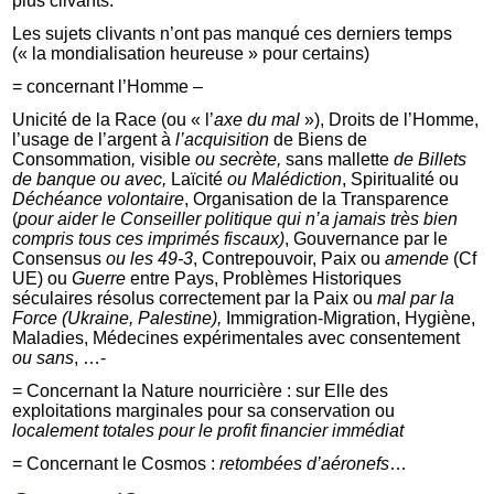
plus clivants.
Les sujets clivants n’ont pas manqué ces derniers temps
(« la mondialisation heureuse » pour certains)
= concernant l’Homme –
Unicité de la Race (ou « l’
axe du mal
»), Droits de l’Homme,
l’usage de l’argent à
l’acquisition
de Biens de
Consommation
,
visible
ou secrète,
sans mallette
de Billets
de banque ou
avec,
Laïcité
ou Malédiction
, Spiritualité ou
Déchéance volontaire
, Organisation de la Transparence
(
pour aider le Conseiller politique qui n’a jamais très bien
compris tous ces imprimés fiscaux)
, Gouvernance par le
Consensus
ou les 49-3
, Contrepouvoir, Paix ou
amende
(Cf
UE) ou
Guerre
entre Pays, Problèmes Historiques
séculaires résolus correctement par la Paix ou
mal par la
Force (Ukraine, Palestine),
Immigration-Migration, Hygiène,
Maladies, Médecines expérimentales avec consentement
ou sans
, …-
= Concernant la Nature nourricière : sur Elle des
exploitations marginales pour sa conservation ou
localement totales pour le profit financier immédiat
= Concernant le Cosmos :
retombées d’aéronefs
…