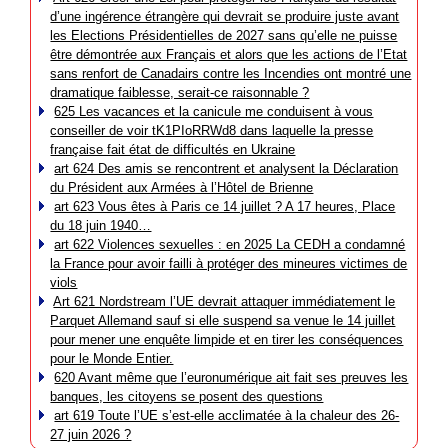
d’une ingérence étrangère qui devrait se produire juste avant
les Elections Présidentielles de 2027 sans qu’elle ne puisse
être démontrée aux Français et alors que les actions de l’Etat
sans renfort de Canadairs contre les Incendies ont montré une
dramatique faiblesse, serait-ce raisonnable ?
625 Les vacances et la canicule me conduisent à vous
conseiller de voir tK1PIoRRWd8 dans laquelle la presse
française fait état de difficultés en Ukraine
art 624 Des amis se rencontrent et analysent la Déclaration
du Président aux Armées à l’Hôtel de Brienne
art 623 Vous êtes à Paris ce 14 juillet ? A 17 heures, Place
du 18 juin 1940…
art 622 Violences sexuelles : en 2025 La CEDH a condamné
la France pour avoir failli à protéger des mineures victimes de
viols
Art 621 Nordstream l’UE devrait attaquer immédiatement le
Parquet Allemand sauf si elle suspend sa venue le 14 juillet
pour mener une enquête limpide et en tirer les conséquences
pour le Monde Entier.
620 Avant même que l’euronumérique ait fait ses preuves les
banques, les citoyens se posent des questions
art 619 Toute l’UE s’est-elle acclimatée à la chaleur des 26-
27 juin 2026 ?