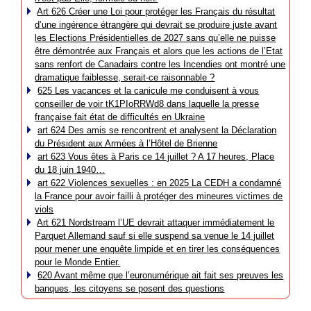
Art 626 Créer une Loi pour protéger les Français du résultat
d’une ingérence étrangère qui devrait se produire juste avant
les Elections Présidentielles de 2027 sans qu’elle ne puisse
être démontrée aux Français et alors que les actions de l’Etat
sans renfort de Canadairs contre les Incendies ont montré une
dramatique faiblesse, serait-ce raisonnable ?
625 Les vacances et la canicule me conduisent à vous
conseiller de voir tK1PIoRRWd8 dans laquelle la presse
française fait état de difficultés en Ukraine
art 624 Des amis se rencontrent et analysent la Déclaration
du Président aux Armées à l’Hôtel de Brienne
art 623 Vous êtes à Paris ce 14 juillet ? A 17 heures, Place
du 18 juin 1940…
art 622 Violences sexuelles : en 2025 La CEDH a condamné
la France pour avoir failli à protéger des mineures victimes de
viols
Art 621 Nordstream l’UE devrait attaquer immédiatement le
Parquet Allemand sauf si elle suspend sa venue le 14 juillet
pour mener une enquête limpide et en tirer les conséquences
pour le Monde Entier.
620 Avant même que l’euronumérique ait fait ses preuves les
banques, les citoyens se posent des questions