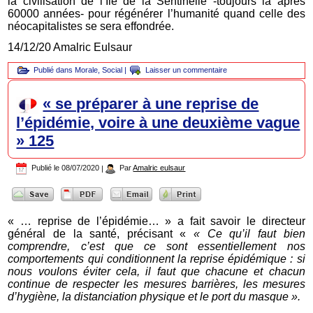
la civilisation de l’Ile de la Sentinelle -toujours là après
60000 années- pour régénérer l’humanité quand celle des
néocapitalistes se sera effondrée.
14/12/20 Amalric Eulsaur
Publié dans
Morale
,
Social
|
Laisser un commentaire
« se préparer à une reprise de
l’épidémie, voire à une deuxième vague
» 125
Publié le
08/07/2020
|
Par
Amalric eulsaur
« … reprise de l’épidémie… » a fait savoir le directeur
général de la santé, précisant «
« Ce qu’il faut bien
comprendre, c’est que ce sont essentiellement nos
comportements qui conditionnent la reprise épidémique : si
nous voulons éviter cela, il faut que chacune et chacun
continue de respecter les mesures barrières, les mesures
d’hygiène, la distanciation physique et le port du masque ».