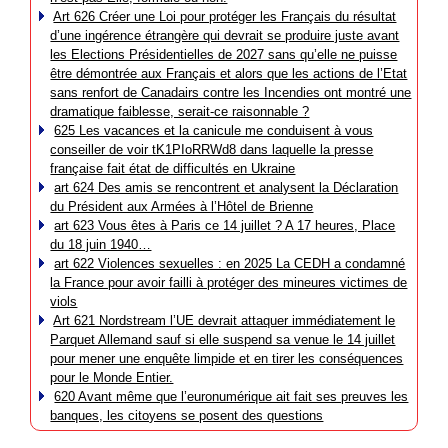
Art 626 Créer une Loi pour protéger les Français du résultat
d’une ingérence étrangère qui devrait se produire juste avant
les Elections Présidentielles de 2027 sans qu’elle ne puisse
être démontrée aux Français et alors que les actions de l’Etat
sans renfort de Canadairs contre les Incendies ont montré une
dramatique faiblesse, serait-ce raisonnable ?
625 Les vacances et la canicule me conduisent à vous
conseiller de voir tK1PIoRRWd8 dans laquelle la presse
française fait état de difficultés en Ukraine
art 624 Des amis se rencontrent et analysent la Déclaration
du Président aux Armées à l’Hôtel de Brienne
art 623 Vous êtes à Paris ce 14 juillet ? A 17 heures, Place
du 18 juin 1940…
art 622 Violences sexuelles : en 2025 La CEDH a condamné
la France pour avoir failli à protéger des mineures victimes de
viols
Art 621 Nordstream l’UE devrait attaquer immédiatement le
Parquet Allemand sauf si elle suspend sa venue le 14 juillet
pour mener une enquête limpide et en tirer les conséquences
pour le Monde Entier.
620 Avant même que l’euronumérique ait fait ses preuves les
banques, les citoyens se posent des questions