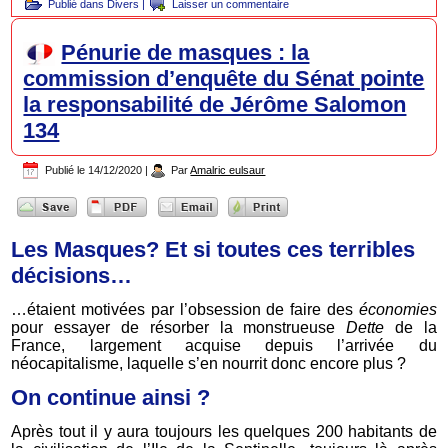
Publié dans
Divers
|
Laisser un commentaire
Pénurie de masques : la
commission d’enquête du Sénat pointe
la responsabilité de Jérôme Salomon
134
Publié le
14/12/2020
|
Par
Amalric eulsaur
Les Masques? Et si toutes ces terribles
décisions…
…étaient motivées par l’obsession de faire des
économies
pour essayer de résorber la monstrueuse
Dette
de la
France, largement acquise depuis l’arrivée du
néocapitalisme, laquelle s’en nourrit donc encore plus ?
On continue ainsi ?
Après tout il y aura toujours les quelques 200 habitants de