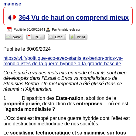
mainise
364 Vu de haut on comprend mieux
Publié le
30/09/2024
|
Par
Amalric eulsaur
Publiée le 30/09/2024
https://tvl.fr/politique-eco-avec-stanislas-berton-brics-vs-
mondialistes-de-la-guerre-hybride-a-la-grande-bascule
Ce résumé a vu des mots mis en mode G car ils sont bien
développés dans l’Essai « Brics vs mondialistes » de
Stanislas Berton. Un mot important a été glissé dans ce
résumé : l’Afghanistan.
1 Disparition des
Etats-nation
, abolition de la
propriété privée
, destruction des
entreprises
… où en est
l’
agenda mondialiste
?
L’Occident est frappé par une guerre hybride dont l’effet est
une destruction méthodique de nos sociétés.
Le
socialisme technocratique
et sa
mainmise sur tous