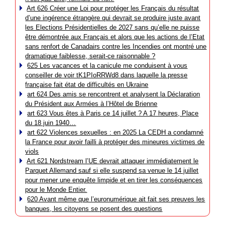
Art 626 Créer une Loi pour protéger les Français du résultat
d’une ingérence étrangère qui devrait se produire juste avant
les Elections Présidentielles de 2027 sans qu’elle ne puisse
être démontrée aux Français et alors que les actions de l’Etat
sans renfort de Canadairs contre les Incendies ont montré une
dramatique faiblesse, serait-ce raisonnable ?
625 Les vacances et la canicule me conduisent à vous
conseiller de voir tK1PIoRRWd8 dans laquelle la presse
française fait état de difficultés en Ukraine
art 624 Des amis se rencontrent et analysent la Déclaration
du Président aux Armées à l’Hôtel de Brienne
art 623 Vous êtes à Paris ce 14 juillet ? A 17 heures, Place
du 18 juin 1940…
art 622 Violences sexuelles : en 2025 La CEDH a condamné
la France pour avoir failli à protéger des mineures victimes de
viols
Art 621 Nordstream l’UE devrait attaquer immédiatement le
Parquet Allemand sauf si elle suspend sa venue le 14 juillet
pour mener une enquête limpide et en tirer les conséquences
pour le Monde Entier.
620 Avant même que l’euronumérique ait fait ses preuves les
banques, les citoyens se posent des questions