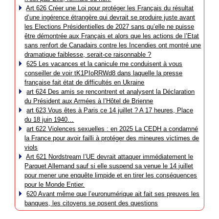
Art 626 Créer une Loi pour protéger les Français du résultat
d’une ingérence étrangère qui devrait se produire juste avant
les Elections Présidentielles de 2027 sans qu’elle ne puisse
être démontrée aux Français et alors que les actions de l’Etat
sans renfort de Canadairs contre les Incendies ont montré une
dramatique faiblesse, serait-ce raisonnable ?
625 Les vacances et la canicule me conduisent à vous
conseiller de voir tK1PIoRRWd8 dans laquelle la presse
française fait état de difficultés en Ukraine
art 624 Des amis se rencontrent et analysent la Déclaration
du Président aux Armées à l’Hôtel de Brienne
art 623 Vous êtes à Paris ce 14 juillet ? A 17 heures, Place
du 18 juin 1940…
art 622 Violences sexuelles : en 2025 La CEDH a condamné
la France pour avoir failli à protéger des mineures victimes de
viols
Art 621 Nordstream l’UE devrait attaquer immédiatement le
Parquet Allemand sauf si elle suspend sa venue le 14 juillet
pour mener une enquête limpide et en tirer les conséquences
pour le Monde Entier.
620 Avant même que l’euronumérique ait fait ses preuves les
banques, les citoyens se posent des questions