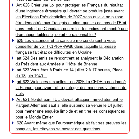
Art 626 Créer une Loi pour protéger les Français du résultat
d’une ingérence étrangère qui devrait se produire juste avant
les Elections Présidentielles de 2027 sans qu’elle ne puisse
être démontrée aux Français et alors que les actions de l’Etat
sans renfort de Canadairs contre les Incendies ont montré une
dramatique faiblesse, serait-ce raisonnable ?
625 Les vacances et la canicule me conduisent à vous
conseiller de voir tK1PIoRRWd8 dans laquelle la presse
française fait état de difficultés en Ukraine
art 624 Des amis se rencontrent et analysent la Déclaration
du Président aux Armées à l’Hôtel de Brienne
art 623 Vous êtes à Paris ce 14 juillet ? A 17 heures, Place
du 18 juin 1940…
art 622 Violences sexuelles : en 2025 La CEDH a condamné
la France pour avoir failli à protéger des mineures victimes de
viols
Art 621 Nordstream l’UE devrait attaquer immédiatement le
Parquet Allemand sauf si elle suspend sa venue le 14 juillet
pour mener une enquête limpide et en tirer les conséquences
pour le Monde Entier.
620 Avant même que l’euronumérique ait fait ses preuves les
banques, les citoyens se posent des questions