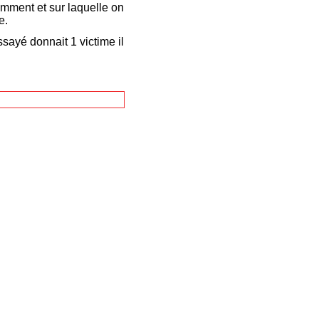
remment et sur laquelle on
e.
sayé donnait 1 victime il