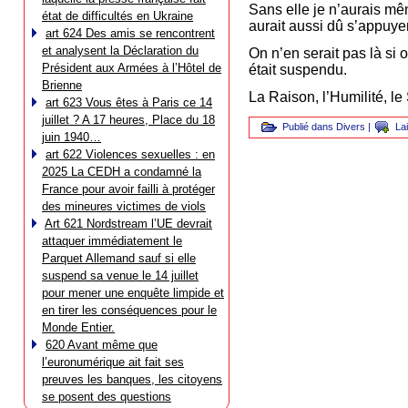
Sans elle je n’aurais mêm
état de difficultés en Ukraine
aurait aussi dû s’appuyer
art 624 Des amis se rencontrent
et analysent la Déclaration du
On n’en serait pas là si 
Président aux Armées à l’Hôtel de
était suspendu.
Brienne
La Raison, l’Humilité, le
art 623 Vous êtes à Paris ce 14
juillet ? A 17 heures, Place du 18
Publié dans
Divers
|
La
juin 1940…
art 622 Violences sexuelles : en
2025 La CEDH a condamné la
France pour avoir failli à protéger
des mineures victimes de viols
Art 621 Nordstream l’UE devrait
attaquer immédiatement le
Parquet Allemand sauf si elle
suspend sa venue le 14 juillet
pour mener une enquête limpide et
en tirer les conséquences pour le
Monde Entier.
620 Avant même que
l’euronumérique ait fait ses
preuves les banques, les citoyens
se posent des questions