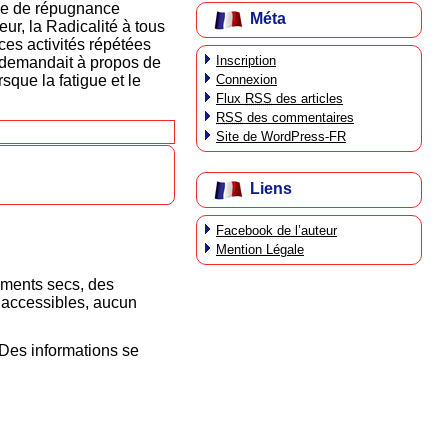
ude de répugnance
Méta
ur, la Radicalité à tous
 ces activités répétées
Inscription
 demandait à propos de
Connexion
rsque la fatigue et le
Flux
RSS
des articles
RSS
des commentaires
Site de WordPress-FR
Liens
Facebook de l’auteur
Mention Légale
iements secs, des
inaccessibles, aucun
 Des informations se