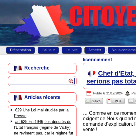
Présentation
L’auteur
Le livre
Acheter
Nous contacte
licenciement
Recherche
Chef d’Etat,
serions pas to
Publié le
21/12/2024
|
Pa
Articles récents
629 Une Loi mal étudiée par la
… Comme en ce moment, s
Presse
exigent de Nous quand no
art 628 En 1946, les députés de
demande d’explication, fa
l’État français (régime de Vichy)
vente !
ne revinrent pas, car le régime fut