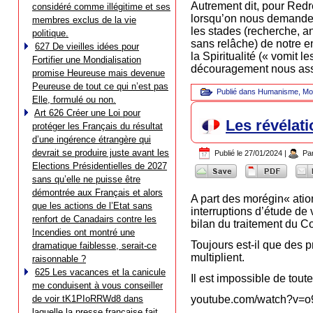
Autrement dit, pour Redr
considéré comme illégitime et ses
lorsqu’on nous demande s
membres exclus de la vie
les stades (recherche, an
politique.
sans relâche) de notre 
627 De vieilles idées pour
la Spiritualité (« vomit l
Fortifier une Mondialisation
découragement nous assa
promise Heureuse mais devenue
Peureuse de tout ce qui n’est pas
Publié dans
Humanisme
,
Mo
Elle, formulé ou non.
Art 626 Créer une Loi pour
Les révélat
protéger les Français du résultat
d’une ingérence étrangère qui
devrait se produire juste avant les
Publié le
27/01/2024
|
Pa
Elections Présidentielles de 2027
sans qu’elle ne puisse être
démontrée aux Français et alors
A part des morégin« ation
que les actions de l’Etat sans
interruptions d’étude de 
renfort de Canadairs contre les
bilan du traitement du C
Incendies ont montré une
Toujours est-il que des 
dramatique faiblesse, serait-ce
multiplient.
raisonnable ?
625 Les vacances et la canicule
Il est impossible de toute
me conduisent à vous conseiller
de voir tK1PIoRRWd8 dans
youtube.com/watch?v=o
laquelle la presse française fait