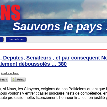
Sauvons le pays 
r
Les articles
 , Députés, Sénateurs , et par conséquent N
talement déboussolés … 380
r
Amalric eulsaur
i Nous, les Citoyens, exigions de nos Politiciens autant que 
us voulons y entrer : casier judiciaire, tests de compétence, e
ute professionnelle, licenciement, honneur final et non justifié 