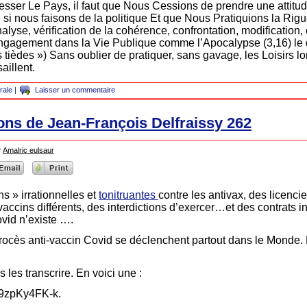
esser Le Pays, il faut que Nous Cessions de prendre une attit
i nous faisons de la politique Et que Nous Pratiquions la Rigue
alyse, vérification de la cohérence, confrontation, modification,
engagement dans la Vie Publique comme l’Apocalypse (3,16) le
es tièdes ») Sans oublier de pratiquer, sans gavage, les Loisirs lo
illent.
rale
|
Laisser un commentaire
ions de Jean-François Delfraissy 262
r
Amalric eulsaur
s » irrationnelles et
tonitruantes
contre les antivax, des licenc
vaccins différents, des interdictions d’exercer…et des contrats 
ovid n’existe ….
procès anti-vaccin Covid se déclenchent partout dans le Monde.
s les transcrire. En voici une :
9zpKy4FK-k.