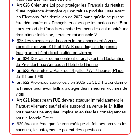
Art 626 Créer une Loi pour protéger les Français du résultat
d’une ingérence étrangère qui devrait se produire juste avant
les Elections Présidentielles de 2027 sans qu’elle ne puisse
être démontrée aux Français et alors que les actions de l’Etat
sans renfort de Canadairs contre les Incendies ont montré une
dramatique faiblesse, serait-ce raisonnable ?
625 Les vacances et la canicule me conduisent à vous
conseiller de voir tK1PIoRRWd8 dans laquelle la presse
française fait état de difficultés en Ukraine
art 624 Des amis se rencontrent et analysent la Déclaration
du Président aux Armées à l’Hôtel de Brienne
art 623 Vous êtes à Paris ce 14 juillet ? A 17 heures, Place
du 18 juin 1940…
art 622 Violences sexuelles : en 2025 La CEDH a condamné
la France pour avoir failli à protéger des mineures victimes de
viols
Art 621 Nordstream l’UE devrait attaquer immédiatement le
Parquet Allemand sauf si elle suspend sa venue le 14 juillet
pour mener une enquête limpide et en tirer les conséquences
pour le Monde Entier.
620 Avant même que l’euronumérique ait fait ses preuves les
banques, les citoyens se posent des questions