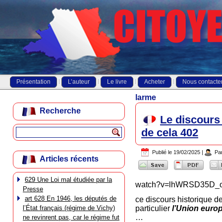
Présentation
L’auteur
Le livre
Acheter
Nous contacte
larme
Recherche
Le discours
de cela 402
Publié le
19/02/2025
|
Pa
Articles récents
629 Une Loi mal étudiée par la
watch?v=lhWRSD35D_
Presse
art 628 En 1946, les députés de
ce discours historique de
l’État français (régime de Vichy)
particulier
l’Union euro
…
ne revinrent pas, car le régime fut