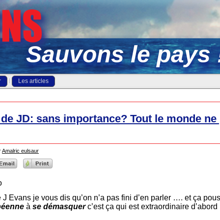
Sauvons le pays 
r
Les articles
 de JD: sans importance? Tout le monde ne 
r
Amalric eulsaur
o
 J Evans je vous dis qu’on n’a pas fini d’en parler …. et ça pou
péenne
à
se démasquer
c’est ça qui est extraordinaire d’abord