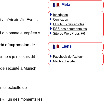
Méta
Inscription
Connexion
nt américain Jid Evens
Flux
RSS
des articles
RSS
des commentaires
N
diplomate européen »
Site de WordPress-FR
rté d’expression
de
Liens
enne « je me suis dit
Facebook de l’auteur
Mention Légale
de sécurité à Munich
intellectuelle de
ite « l’un des moments les