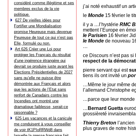
considéré comme illégitime et ses
j’ai noté exhaustif un art
membres exclus de la vie
politique.
le
Monde
15 février le t
627 De vieilles idées pour
il y a …l’hystérie
RMC B
Fortifier une Mondialisation
mettent l’Europe en émo
promise Heureuse mais devenue
le Parisien
16 février Jid
Peureuse de tout ce qui n’est pas
le Monde
de nouveau 16 f
Elle, formulé ou non.
…
Art 626 Créer une Loi pour
protéger les Français du résultat
ce Discours n’est pas si 
d’une ingérence étrangère qui
respect de la démocrat
devrait se produire juste avant les
pierre servant qui est
su
Elections Présidentielles de 2027
tiens ils ont invité un
por
sans qu’elle ne puisse être
démontrée aux Français et alors
…Même le jour même de l
que les actions de l’Etat sans
l’allemand Christophe eg
renfort de Canadairs contre les
…parce que leur monde 
Incendies ont montré une
dramatique faiblesse, serait-ce
…
Bernard Guetta
eurod
raisonnable ?
grossièreté invraisembla
625 Les vacances et la canicule
Thierry Breton
l’ancien
me conduisent à vous conseiller
plus graves de notre his
de voir tK1PIoRRWd8 dans
laquelle la presse française fait