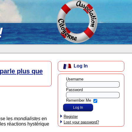
!
Log In
parle plus que
Username
Password
Remember Me
Register
sse les
mondialistes
en
Lost your password?
 les réactions hystérique