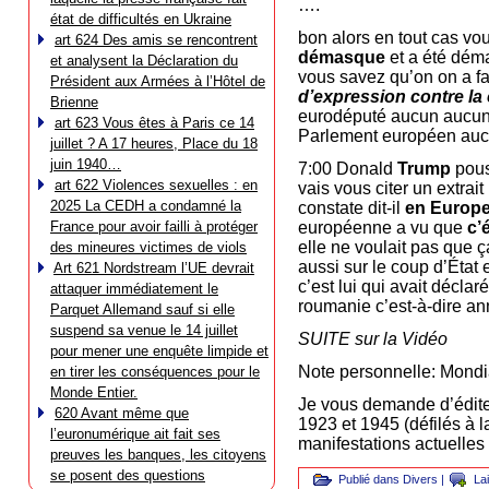
….
état de difficultés en Ukraine
bon alors en tout cas v
art 624 Des amis se rencontrent
démasque
et a été déma
et analysent la Déclaration du
vous savez qu’on on a f
Président aux Armées à l’Hôtel de
d’expression
contre la
Brienne
eurodéputé aucun aucune
art 623 Vous êtes à Paris ce 14
Parlement européen au
juillet ? A 17 heures, Place du 18
juin 1940…
7:00 Donald
Trump
pous
art 622 Violences sexuelles : en
vais vous citer un extrait
2025 La CEDH a condamné la
constate dit-il
en Europ
France pour avoir failli à protéger
européenne a vu que
c’
elle ne voulait pas que 
des mineures victimes de viols
aussi sur le coup d’État 
Art 621 Nordstream l’UE devrait
c’est lui qui avait décla
attaquer immédiatement le
roumanie c’est-à-dire an
Parquet Allemand sauf si elle
suspend sa venue le 14 juillet
SUITE sur la Vidéo
pour mener une enquête limpide et
Note personnelle: Mondia
en tirer les conséquences pour le
Monde Entier.
Je vous demande d’édite
620 Avant même que
1923 et 1945 (défilés à l
l’euronumérique ait fait ses
manifestations actuelle
preuves les banques, les citoyens
se posent des questions
Publié dans
Divers
|
La