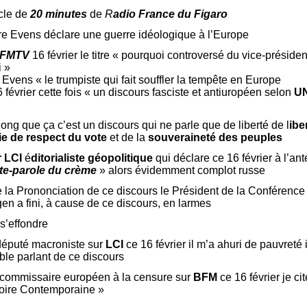
icle de
20 minutes
de
R
adio France du Figaro
itre Evens déclare une guerre idéologique à l’Europe
FMTV
16 février le titre « pourquoi controversé du vice-préside
i »
 Evens « le trumpiste qui fait souffler la tempête en Europe
évrier cette fois « un discours fasciste et antiuropéen selon
U
long que ça c’est un discours qui ne parle que de liberté de l
ibe
ie
de respect du vote
et de la
souveraineté des peuples
r LCI
é
ditorialiste géopolitique
qui déclare ce 16 février à l’ant
te-parole du crème
» alors évidemment complot russe
a Prononciation de ce discours le Président de la Conférence 
en a fini, à cause de ce discours, en larmes
s’effondre
éputé macroniste sur
LCI
ce 16 février il m’a ahuri de pauvreté 
ble parlant de ce discours
 commissaire européen à la censure sur
BFM
ce 16 février je c
toire Contemporaine »