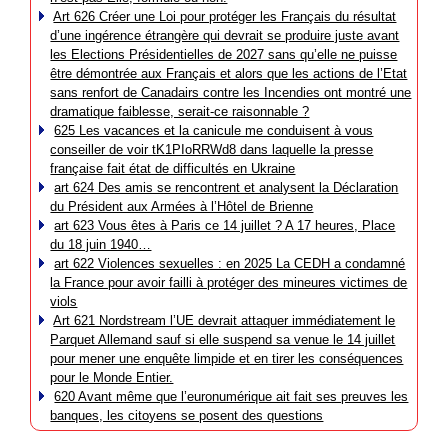
Art 626 Créer une Loi pour protéger les Français du résultat
d’une ingérence étrangère qui devrait se produire juste avant
les Elections Présidentielles de 2027 sans qu’elle ne puisse
être démontrée aux Français et alors que les actions de l’Etat
sans renfort de Canadairs contre les Incendies ont montré une
dramatique faiblesse, serait-ce raisonnable ?
625 Les vacances et la canicule me conduisent à vous
conseiller de voir tK1PIoRRWd8 dans laquelle la presse
française fait état de difficultés en Ukraine
art 624 Des amis se rencontrent et analysent la Déclaration
du Président aux Armées à l’Hôtel de Brienne
art 623 Vous êtes à Paris ce 14 juillet ? A 17 heures, Place
du 18 juin 1940…
art 622 Violences sexuelles : en 2025 La CEDH a condamné
la France pour avoir failli à protéger des mineures victimes de
viols
Art 621 Nordstream l’UE devrait attaquer immédiatement le
Parquet Allemand sauf si elle suspend sa venue le 14 juillet
pour mener une enquête limpide et en tirer les conséquences
pour le Monde Entier.
620 Avant même que l’euronumérique ait fait ses preuves les
banques, les citoyens se posent des questions