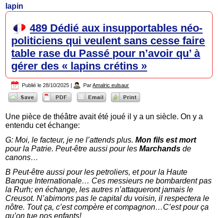
lapin
489 Dédié aux insupportables néo-
politiciens qui veulent sans cesse faire
table rase du Passé pour n’avoir qu’ à
gérer des « lapins crétins »
Publié le
28/10/2025
|
Par
Amalric eulsaur
Une pièce de théâtre avait été joué il y a un siècle. On y a
entendu cet échange:
G: Moi, le facteur, je ne l’attends plus.
Mon fils est mort
pour la Patrie. Peut-être aussi pour les
Marchands
de
canons…
B Peut-être aussi pour les petroliers, et pour la Haute
Banque Internationale… Ces messieurs ne bombardent pas
la Rurh; en échange, les autres n’attaqueront jamais le
Creusot. N’abimons pas le capital du voisin, il respectera le
nôtre. Tout ça, c’est compère et compagnon…C’est pour ça
qu’on tue nos enfants!