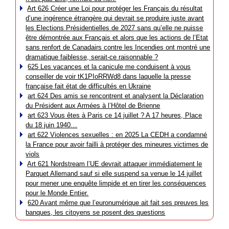
Art 626 Créer une Loi pour protéger les Français du résultat
d’une ingérence étrangère qui devrait se produire juste avant
les Elections Présidentielles de 2027 sans qu’elle ne puisse
être démontrée aux Français et alors que les actions de l’Etat
sans renfort de Canadairs contre les Incendies ont montré une
dramatique faiblesse, serait-ce raisonnable ?
625 Les vacances et la canicule me conduisent à vous
conseiller de voir tK1PIoRRWd8 dans laquelle la presse
française fait état de difficultés en Ukraine
art 624 Des amis se rencontrent et analysent la Déclaration
du Président aux Armées à l’Hôtel de Brienne
art 623 Vous êtes à Paris ce 14 juillet ? A 17 heures, Place
du 18 juin 1940…
art 622 Violences sexuelles : en 2025 La CEDH a condamné
la France pour avoir failli à protéger des mineures victimes de
viols
Art 621 Nordstream l’UE devrait attaquer immédiatement le
Parquet Allemand sauf si elle suspend sa venue le 14 juillet
pour mener une enquête limpide et en tirer les conséquences
pour le Monde Entier.
620 Avant même que l’euronumérique ait fait ses preuves les
banques, les citoyens se posent des questions