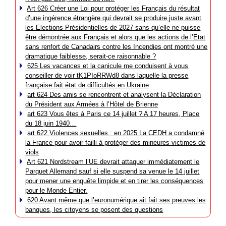
Art 626 Créer une Loi pour protéger les Français du résultat
d’une ingérence étrangère qui devrait se produire juste avant
les Elections Présidentielles de 2027 sans qu’elle ne puisse
être démontrée aux Français et alors que les actions de l’Etat
sans renfort de Canadairs contre les Incendies ont montré une
dramatique faiblesse, serait-ce raisonnable ?
625 Les vacances et la canicule me conduisent à vous
conseiller de voir tK1PIoRRWd8 dans laquelle la presse
française fait état de difficultés en Ukraine
art 624 Des amis se rencontrent et analysent la Déclaration
du Président aux Armées à l’Hôtel de Brienne
art 623 Vous êtes à Paris ce 14 juillet ? A 17 heures, Place
du 18 juin 1940…
art 622 Violences sexuelles : en 2025 La CEDH a condamné
la France pour avoir failli à protéger des mineures victimes de
viols
Art 621 Nordstream l’UE devrait attaquer immédiatement le
Parquet Allemand sauf si elle suspend sa venue le 14 juillet
pour mener une enquête limpide et en tirer les conséquences
pour le Monde Entier.
620 Avant même que l’euronumérique ait fait ses preuves les
banques, les citoyens se posent des questions