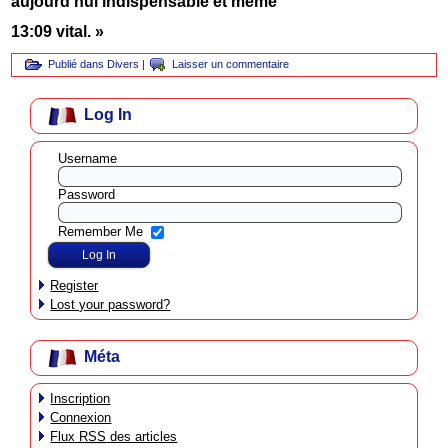
aujourd’hui indispensable et même
13:09
vital. »
Publié dans
Divers
|
Laisser un commentaire
Log In
Username
Password
Remember Me
Register
Lost your password?
Méta
Inscription
Connexion
Flux
RSS
des articles