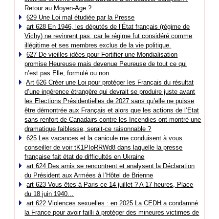
Retour au Moyen-Age ?
629 Une Loi mal étudiée par la Presse
art 628 En 1946, les députés de l’État français (régime de
Vichy) ne revinrent pas, car le régime fut considéré comme
illégitime et ses membres exclus de la vie politique.
627 De vieilles idées pour Fortifier une Mondialisation
promise Heureuse mais devenue Peureuse de tout ce qui
n’est pas Elle, formulé ou non.
Art 626 Créer une Loi pour protéger les Français du résultat
d’une ingérence étrangère qui devrait se produire juste avant
les Elections Présidentielles de 2027 sans qu’elle ne puisse
être démontrée aux Français et alors que les actions de l’Etat
sans renfort de Canadairs contre les Incendies ont montré une
dramatique faiblesse, serait-ce raisonnable ?
625 Les vacances et la canicule me conduisent à vous
conseiller de voir tK1PIoRRWd8 dans laquelle la presse
française fait état de difficultés en Ukraine
art 624 Des amis se rencontrent et analysent la Déclaration
du Président aux Armées à l’Hôtel de Brienne
art 623 Vous êtes à Paris ce 14 juillet ? A 17 heures, Place
du 18 juin 1940…
art 622 Violences sexuelles : en 2025 La CEDH a condamné
la France pour avoir failli à protéger des mineures victimes de