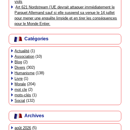
viols
Art 621 Nordstream l’UE devrait attaquer immédiatement le
Parquet Allemand sauf si elle suspend sa venue le 14 juillet
pour mener une enquête limpide et en tirer les conséquences
pour le Monde Entier.
Catégories
Actualité
(1)
Association
(10)
Blog
(2)
Divers
(302)
Humanisme
(138)
Livre
(1)
Morale
(204)
mot cle
(2)
mots-clés
(1)
Social
(132)
Archives
août 2026
(5)