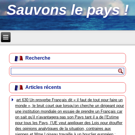
Sauvons le pays !
Recherche
Articles récents
art 630 Un proverbe Français dit « il faut de tout pour faire un
monde », le bruit court que lorsqu’on cherche un dirigeant pour
une institution mondiale on essaie de prendre un Français car
on sait qu’il n’avantagera pas son Pays tant il a de l’Estime
pour tous les Pays, l’UE veut appliquer des Lois pour étouffer
des opinions analytiques de la situation, contraires aux
siennes et Mme Loiseau travaille à un bouclier européen :