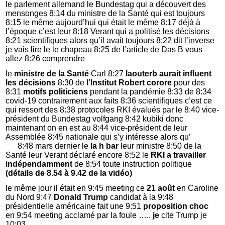
le parlement allemand le Bundestag qui a découvert des
mensonges 8:14 du ministre de la Santé qui est toujours
8:15 le même aujourd’hui qui était le même 8:17 déjà à
l’époque c’est leur 8:18 Verant qui a politisé les décisions
8:21 scientifiques alors qu’il avait toujours 8:22 dit l’inverse
je vais lire le le chapeau 8:25 de l’article de Das B vous
allez 8:26 comprendre
le
ministre de la Santé
Carl 8:27
laouterb aurait influent
les décisions
8:30 de
l’Institut Robert corore
pour des
8:31
motifs politiciens
pendant la pandémie 8:33 de 8:34
covid-19 contrairement aux faits 8:36 scientifiques c’est ce
qui ressort des 8:38 protocoles RKI évalués par le 8:40 vice-
président du Bundestag volfgang 8:42 kubiki donc
maintenant on en est au 8:44 vice-président de leur
Assemblée 8:45 nationale qui s’y intéresse alors qu’
8:48 mars dernier le
la h bar
leur ministre 8:50 de la
Santé leur Verant déclaré encore 8:52 le
RKI a travailler
indépendamment
de 8:54 toute instruction politique
(détails de 8.54 à 9.42 de la vidéo)
le même jour il était en 9:45 meeting ce
21 août
en Caroline
du Nord 9:47
Donald Trump
candidat à la 9:48
présidentielle américaine fait une 9:51
proposition choc
en 9:54 meeting acclamé par la foule …..
je
cite Trump je
10:03