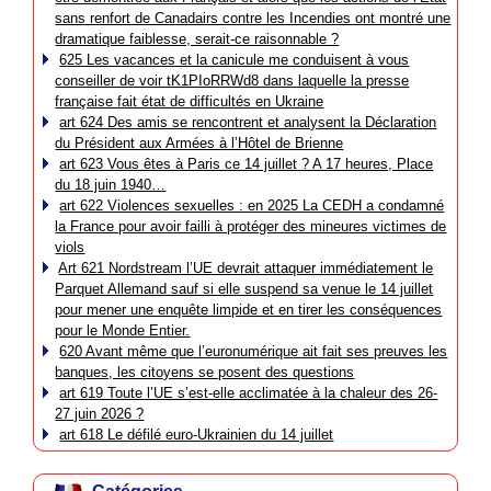
sans renfort de Canadairs contre les Incendies ont montré une
dramatique faiblesse, serait-ce raisonnable ?
625 Les vacances et la canicule me conduisent à vous
conseiller de voir tK1PIoRRWd8 dans laquelle la presse
française fait état de difficultés en Ukraine
art 624 Des amis se rencontrent et analysent la Déclaration
du Président aux Armées à l’Hôtel de Brienne
art 623 Vous êtes à Paris ce 14 juillet ? A 17 heures, Place
du 18 juin 1940…
art 622 Violences sexuelles : en 2025 La CEDH a condamné
la France pour avoir failli à protéger des mineures victimes de
viols
Art 621 Nordstream l’UE devrait attaquer immédiatement le
Parquet Allemand sauf si elle suspend sa venue le 14 juillet
pour mener une enquête limpide et en tirer les conséquences
pour le Monde Entier.
620 Avant même que l’euronumérique ait fait ses preuves les
banques, les citoyens se posent des questions
art 619 Toute l’UE s’est-elle acclimatée à la chaleur des 26-
27 juin 2026 ?
art 618 Le défilé euro-Ukrainien du 14 juillet