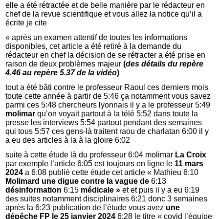
elle a été rétractée et de belle manière par le rédacteur en
chef de la revue scientifique et vous allez la notice qu’il a
écrite je cite
« après un examen attentif de toutes les informations
disponibles, cet article a été retiré à la demande du
rédacteur en chef la décision de se rétracter a été prise en
raison de deux problèmes majeur
(
des détails du repère
4.46 au repère 5.37 de la vidéo
)
tout a été bâti contre le professeur Raoul ces derniers mois
toute cette année à partir de 5:46 ça notamment vous savez
parmi ces 5:48 chercheurs lyonnais il y a le professeur 5:49
molimar
qu’on voyait partout à la télé 5:52 dans toute la
presse les interviews 5:54 partout pendant des semaines
qui tous 5:57 ces gens-là traitent raou de charlatan 6:00 il y
a eu des articles à la à la gloire 6:02
suite à cette étude là du professeur 6:04 molimar
La Croix
par exemple l’article 6:05 est toujours en ligne le
11 mars
2024
a 6:08 publié cette étude cet article « Mathieu 6:10
Molimard une digue contre la vague de
6:13
désinformation
6:15
médicale »
et et puis il y a eu 6:19
des suites notamment disciplinaires 6:21 donc 3 semaines
après la 6:23 publication de l’étude vous avez
une
dépêche FP le 25 janvier 2024
6:28 le titre « covid l’équipe