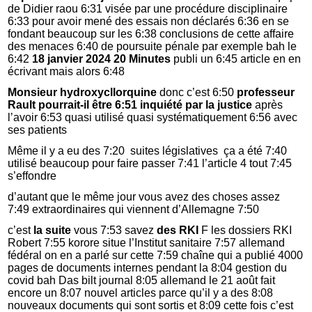
de Didier raou 6:31 visée par une procédure disciplinaire
6:33 pour avoir mené des essais non déclarés 6:36 en se
fondant beaucoup sur les 6:38 conclusions de cette affaire
des menaces 6:40 de poursuite pénale par exemple bah le
6:42
18 janvier 2024 20 Minutes
publi un 6:45 article en en
écrivant mais alors 6:48
Monsieur hydroxycllorquine
donc c’est 6:50
professeur
Rault pourrait-il être 6:51 inquiété par la justice
après
l’avoir 6:53 quasi utilisé quasi systématiquement 6:56 avec
ses patients
Même il y a eu des 7:20 suites législatives ça a été 7:40
utilisé beaucoup pour faire passer 7:41 l’article 4 tout 7:45
s’effondre
d’autant que le même jour vous avez des choses assez
7:49 extraordinaires qui viennent d’Allemagne 7:50
c’est
la suite
vous 7:53 savez
des RKI
F les dossiers RKI
Robert 7:55 korore situe l’Institut sanitaire 7:57 allemand
fédéral on en a parlé sur cette 7:59 chaîne qui a publié 4000
pages de documents internes pendant la 8:04 gestion du
covid bah Das bilt journal 8:05 allemand le 21 août fait
encore un 8:07 nouvel articles parce qu’il y a des 8:08
nouveaux documents qui sont sortis et 8:09 cette fois c’est