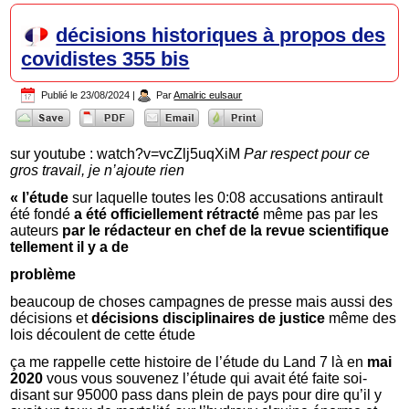
décisions historiques à propos des
covidistes 355 bis
Publié le
23/08/2024
|
Par
Amalric eulsaur
sur youtube : watch?v=vcZlj5uqXiM
Par respect pour ce
gros travail, je n’ajoute rien
« l’étude
sur laquelle toutes les 0:08 accusations antirault
été fondé
a été officiellement rétracté
même pas par les
auteurs
par le rédacteur en chef de la revue scientifique
tellement il y a de
problème
beaucoup de choses campagnes de presse mais aussi des
décisions et
décisions disciplinaires de justice
même des
lois découlent de cette étude
ça me rappelle cette histoire de l’étude du Land 7 là en
mai
2020
vous vous souvenez l’étude qui avait été faite soi-
disant sur 95000 pass dans plein de pays pour dire qu’il y