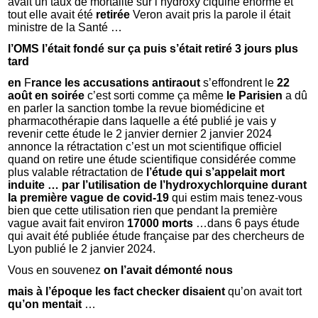
avait un taux de mortalité sur l’hydroxy clquine énorme et
tout elle avait été
retirée
Veron avait pris la parole il était
ministre de la Santé …
l’OMS
l’était fondé sur ça puis s’était retiré 3 jours plus
tard
en
F
rance
les accusations antiraout
s’effondrent le
22
août en soirée
c’est sorti comme ça même
le Parisien
a dû
en parler la sanction tombe la revue biomédicine et
pharmacothérapie dans laquelle a été publié je vais y
revenir cette étude le 2 janvier dernier 2 janvier 2024
annonce la rétractation c’est un mot scientifique officiel
quand on retire une étude scientifique considérée comme
plus valable rétractation de
l’étude qui s’appelait mort
induite … par l’utilisation de l’hydroxychlorquine durant
la première vague de covid-19
qui estim mais tenez-vous
bien que cette utilisation rien que pendant la première
vague avait fait environ
17000 morts
…dans 6 pays étude
qui avait été publiée étude française par des chercheurs de
Lyon publié le 2 janvier 2024.
Vous en souvenez
on l’avait démonté nous
mais à l’époque les fact checker
disaient
qu’on avait tort
qu’on mentait
…