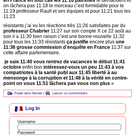
en France en tout cas les 11:16 patriotes
le demandent et
on lâchera pas 11:18 le morceau c’est formidable pour le
11:19 professeur Rault et ses équipes et pour 11:21 tous les
11:23
résistants j’ai vu les réactions très 11:26 satisfaites par du
professeur Chabrier
11:27 sur son compte X ce 22 août au
soir il a 11:30 bien raison c’est une bonne nouvelle 11:32
pour tous les 11:33 résistants
ça justifie
encore plus
une
11:36 grosse commission d’enquête en France
11:37 sur
cette affaire parlementaire.
je sais 11:40 vous rentrez de vacances le début 11:41
octobre
enfin bon
intéressez-vous un peu 11:43 à vos
compatriotes à la santé publ aux 11:45 liberté à au
mensonge à la corruption et 11:48 à la vérité en contre-
point on vous 11:51 lâchera pas vous non plus
«
Publié dans
Morale
|
Laisser un commentaire
Log In
Username
Password