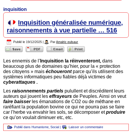
inquisition
Inquisition généralisée numérique,
raisonnements à vue partielle … 516
Publié le
19/12/2025
|
Par
Amalric eulsaur
Les ennemis de l’
Inquisition la réinventeront,
dans
beaucoup plus de domaines qu’hier, pour la « protection
des citoyens » mais
échoueront
parce qu’ils utilisent des
systèmes informatiques peu fiables déjà victimes de
cyberattaques .
Les
raisonnements partiels
pulullent et discréditent leurs
auteurs qui jouent les
effrayeurs
de Peuples. Ainsi on veut
faire baisser
les émanations de CO2 ou de méthane en
raréfiant la population bovine ce qui ne pourra pas se faire
car l’herbe va envahir les sols, se décomposer et
produire
ce qu’on voulait diminuer etc, etc.
Publié dans
Humanisme
,
Social
|
Laisser un commentaire