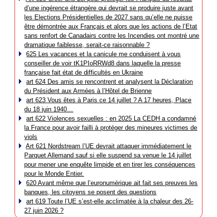
d’une ingérence étrangère qui devrait se produire juste avant
les Elections Présidentielles de 2027 sans qu’elle ne puisse
être démontrée aux Français et alors que les actions de l’Etat
sans renfort de Canadairs contre les Incendies ont montré une
dramatique faiblesse, serait-ce raisonnable ?
625 Les vacances et la canicule me conduisent à vous
conseiller de voir tK1PIoRRWd8 dans laquelle la presse
française fait état de difficultés en Ukraine
art 624 Des amis se rencontrent et analysent la Déclaration
du Président aux Armées à l’Hôtel de Brienne
art 623 Vous êtes à Paris ce 14 juillet ? A 17 heures, Place
du 18 juin 1940…
art 622 Violences sexuelles : en 2025 La CEDH a condamné
la France pour avoir failli à protéger des mineures victimes de
viols
Art 621 Nordstream l’UE devrait attaquer immédiatement le
Parquet Allemand sauf si elle suspend sa venue le 14 juillet
pour mener une enquête limpide et en tirer les conséquences
pour le Monde Entier.
620 Avant même que l’euronumérique ait fait ses preuves les
banques, les citoyens se posent des questions
art 619 Toute l’UE s’est-elle acclimatée à la chaleur des 26-
27 juin 2026 ?