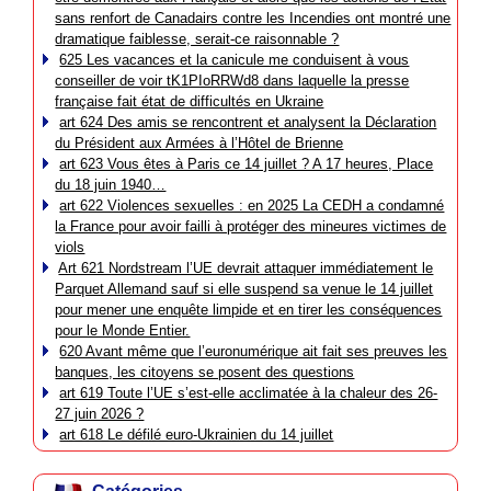
sans renfort de Canadairs contre les Incendies ont montré une
dramatique faiblesse, serait-ce raisonnable ?
625 Les vacances et la canicule me conduisent à vous
conseiller de voir tK1PIoRRWd8 dans laquelle la presse
française fait état de difficultés en Ukraine
art 624 Des amis se rencontrent et analysent la Déclaration
du Président aux Armées à l’Hôtel de Brienne
art 623 Vous êtes à Paris ce 14 juillet ? A 17 heures, Place
du 18 juin 1940…
art 622 Violences sexuelles : en 2025 La CEDH a condamné
la France pour avoir failli à protéger des mineures victimes de
viols
Art 621 Nordstream l’UE devrait attaquer immédiatement le
Parquet Allemand sauf si elle suspend sa venue le 14 juillet
pour mener une enquête limpide et en tirer les conséquences
pour le Monde Entier.
620 Avant même que l’euronumérique ait fait ses preuves les
banques, les citoyens se posent des questions
art 619 Toute l’UE s’est-elle acclimatée à la chaleur des 26-
27 juin 2026 ?
art 618 Le défilé euro-Ukrainien du 14 juillet