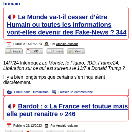
humain
Le Monde va-t-il cesser d’être
Humain ou toutes les Informations
vont-elles devenir des Fake-News ? 344
Publié le
14/07/2024
|
Par
Amalric eulsaur
14/7/24 Interrogez
Le Monde, le Figaro, JDD, France24,
Libération sur ce qui est survenu le 13/7 à Donald Trump ?
Il y a bien longtemps que certains s’en inquiètent
discrètement.
Publié dans
Humanisme
|
Laisser un commentaire
Bardot : « La France est foutue mais
elle peut renaître » 246
Publié le
25/12/2023
|
Par
Amalric eulsaur