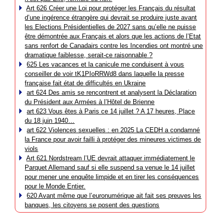
Art 626 Créer une Loi pour protéger les Français du résultat
d’une ingérence étrangère qui devrait se produire juste avant
les Elections Présidentielles de 2027 sans qu’elle ne puisse
être démontrée aux Français et alors que les actions de l’Etat
sans renfort de Canadairs contre les Incendies ont montré une
dramatique faiblesse, serait-ce raisonnable ?
625 Les vacances et la canicule me conduisent à vous
conseiller de voir tK1PIoRRWd8 dans laquelle la presse
française fait état de difficultés en Ukraine
art 624 Des amis se rencontrent et analysent la Déclaration
du Président aux Armées à l’Hôtel de Brienne
art 623 Vous êtes à Paris ce 14 juillet ? A 17 heures, Place
du 18 juin 1940…
art 622 Violences sexuelles : en 2025 La CEDH a condamné
la France pour avoir failli à protéger des mineures victimes de
viols
Art 621 Nordstream l’UE devrait attaquer immédiatement le
Parquet Allemand sauf si elle suspend sa venue le 14 juillet
pour mener une enquête limpide et en tirer les conséquences
pour le Monde Entier.
620 Avant même que l’euronumérique ait fait ses preuves les
banques, les citoyens se posent des questions