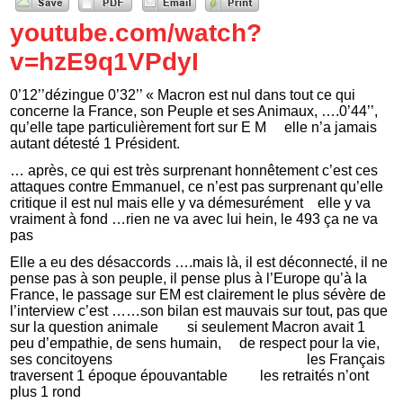
youtube.com/watch?
v=hzE9q1VPdyI
0’12’’dézingue 0’32’’ « Macron est nul dans tout ce qui
concerne la France, son Peuple et ses Animaux, ….0’44’’,
qu’elle tape particulièrement fort sur E M elle n’a jamais
autant détesté 1 Président.
… après, ce qui est très surprenant honnêtement c’est ces
attaques contre Emmanuel, ce n’est pas surprenant qu’elle
critique il est nul mais elle y va démesurément elle y va
vraiment à fond …rien ne va avec lui hein, le 493 ça ne va
pas
Elle a eu des désaccords ….mais là, il est déconnecté, il ne
pense pas à son peuple, il pense plus à l’Europe qu’à la
France, le passage sur EM est clairement le plus sévère de
l’interview c’est ……son bilan est mauvais sur tout, pas que
sur la question animale si seulement Macron avait 1
peu d’empathie, de sens humain, de respect pour la vie,
ses concitoyens les Français
traversent 1 époque épouvantable les retraités n’ont
plus 1 rond