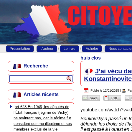
Présentation
L’auteur
Le livre
Acheter
Nous contacte
huis clos
Recherche
J’ai vécu da
Konstantinovit
Publié le
12/01/2025
|
Pa
Articles récents
art 628 En 1946, les députés de
youtube.com/watch?v=k
l’État français (régime de Vichy)
ne revinrent pas, car le régime fut
Boukovsky a passé un tot
considéré comme illégitime et ses
défendu les droits de l
Il est passé à l’ouest e
membres exclus de la vie