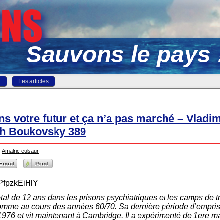
Sauvons le pays 
r
Les articles
ns votre futur et ça n’a pas marché – Vladim
ch Boukovsky 389
r
Amalric eulsaur
PfpzkEiHlY
al de 12 ans dans les prisons psychiatriques et les camps de tr
’homme au cours des années 60/70. Sa dernière période d’empri
n 1976 et vit maintenant à Cambridge. Il a expérimenté de 1ere m