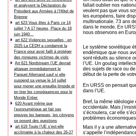
fallait oublier nos natio
et analysent la Déclaration du
veulent pas que vous soy
Président aux Armées à l’Hôtel de
les européens, faire dis
Brienne
multinationale. 73 ans d
art 623 Vous êtes à Paris ce 14
dans le monde. En URSS l
juillet ? A 17 heures, Place du 18
nous observons en Europe
juin 1940…
art 622 Violences sexuelles : en
2025 La CEDH a condamné la
Le système soviétique ét
France pour avoir failli à protéger
endémique que nous avon
des mineures victimes de viols
sont réduits au silence 
Art 621 Nordstream l’UE devrait
l’UE. Un goulag intellec
des sujets de race ou de 
attaquer immédiatement le
début de la perte de votre
Parquet Allemand sauf si elle
suspend sa venue le 14 juillet
En URSS on pensait que 
pour mener une enquête limpide et
dans l’UE.
en tirer les conséquences pour le
Monde Entier.
Bref, la même idéologie 
620 Avant même que
occidentale. Mais j’insi
l’euronumérique ait fait ses
s’écroulera, car elle s’é
preuves les banques, les citoyens
problèmes économiques et
se posent des questions
art 619 Toute l’UE s’est-elle
Mais il y a une alternat
acclimatée à la chaleur des 26-27
s’appelle l’indépendance