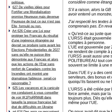
considère comme étrange
politique.
627 De vieilles idées pour
S’il a raison, alors la G
Fortifier une Mondialisation
avoir enterré un monstre
promise Heureuse mais devenue
Peureuse de tout ce qui n’est pas
J’ai respecté les textes
comprenais pas. En revan
Elle, formulé ou non.
Art 626 Créer une Loi pour
« Qu’est-ce au juste qu
protéger les Français du résultat
L’URSS était gouvernée 
d’une ingérence étrangère qui
comptes à personne.
devrait se produire juste avant les
L’UE est gouvernée par 2
Elections Présidentielles de 2027
ne rendent de compte à p
sans qu’elle ne puisse être
l’URSS avait aussi une s
démontrée aux Français et alors
POLITBUREAU tout comme
que les actions de l’Etat sans
souvent se limite à une m
renfort de Canadairs contre les
Dans l’UE il y a des cen
Incendies ont montré une
serviteurs, des bonus et
dramatique faiblesse, serait-ce
quoiqu’ils fassent ou ne
raisonnable ?
625 Les vacances et la canicule
L’URSS a été créée par l
me conduisent à vous conseiller
force armée, mais par la
de voir tK1PIoRRWd8 dans
toujours plus. Dès qu’el
laquelle la presse française fait
même pour l’UE.
état de difficultés en Ukraine
On nous avait dit que le 
art 624 Des amis se rencontrent