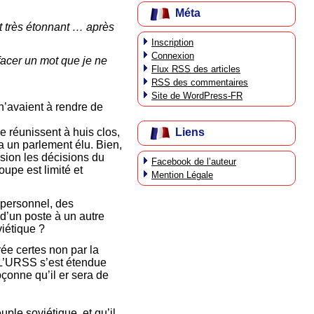
Méta
st très étonnant … après
Inscription
Connexion
facer un mot que je ne
Flux
RSS
des articles
RSS
des commentaires
Site de WordPress-FR
n’avaient à rendre de
Liens
e réunissent à huis clos,
a un parlement élu. Bien,
sion les décisions du
Facebook de l’auteur
pe est limité et
Mention Légale
 personnel, des
 d’un poste à un autre
iétique ?
ée certes non par la
, L’URSS s’est étendue
pçonne qu’il er sera de
uple soviétique, et qu’il