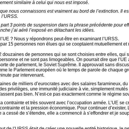
ment similaire à celui qui nous est imposé.
B que nous connaissons est vraiment au bord de l’extinction. Il e
, l’URSS.
 à part 3 points de suspension dans la phrase précédente pour ef
che j’ai aéré l’exposé en détachant les idées.
e l’UE ? Nous y répondrons peut-être en examinant l’URSS.
par 15 personnes non élues qui se cooptaient mutuellement et 
 douzaines de personnes qui se sont choisies entre elles, qui s
ersonne et ne sont pas limogeables. On pourrait dire que l’UE 
orte de parlement, le Soviet Suprême. Il approuvait sans discus
 le Parlement européen où le temps de parole de chaque grou
inute par intervenant.
taines de milliers d’eurocrates avec des salaires faramineux, du
 des privilèges, une immunité judiciaire à vie, simplement mutés
 fassent pas bien. N’est-ce pas exactement comme le régime sov
a contrainte et très souvent avec l’occupation armée. L’UE se cr
 contrainte et la pression économique. Pour continuer d’exister
le a cessé de s’étendre, elle a commencé à s’effondrer et je sou
but de l’URSS était de créer une nouvelle entité historique, le pe