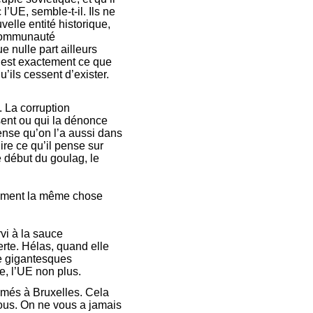
l’UE, semble-t-il. Ils ne
elle entité historique,
e communauté
 nulle part ailleurs
c’est exactement ce que
’ils cessent d’exister.
. La corruption
ent ou qui la dénonce
ense qu’on l’a aussi dans
re ce qu’il pense sur
e début du goulag, le
ctement la même chose
vi à la sauce
erte. Hélas, quand elle
de gigantesques
e, l’UE non plus.
amés à Bruxelles. Cela
vous. On ne vous a jamais