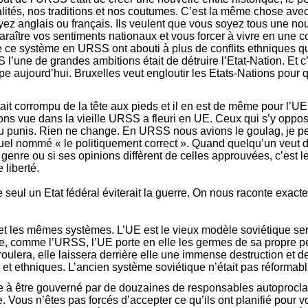
nalités, nos traditions et nos coutumes. C’est la même chose avec 
ez anglais ou français. Ils veulent que vous soyez tous une nouv
paraître vos sentiments nationaux et vous forcer à vivre en un
e ce système en URSS ont abouti à plus de conflits ethniques que
’une de grandes ambitions était de détruire l’Etat-Nation. Et 
 aujourd’hui. Bruxelles veut engloutir les Etats-Nations pour qu
ait corrompu de la tête aux pieds et il en est de même pour l’UE
s vue dans la vieille URSS a fleuri en UE. Ceux qui s’y oppos
ou punis. Rien ne change. En URSS nous avions le goulag, je p
tuel nommé « le politiquement correct ». Quand quelqu’un veut di
genre ou si ses opinions diffèrent de celles approuvées, c’est l
 liberté.
seul un Etat fédéral éviterait la guerre. On nous raconte exa
et les mêmes systèmes. L’UE est le vieux modèle soviétique ser
ste, comme l’URSS, l’UE porte en elle les germes de sa propre p
croulera, elle laissera derrière elle une immense destruction et 
 ethniques. L’ancien système soviétique n’était pas réformabl
ive à être gouverné par de douzaines de responsables autoprocl
. Vous n’êtes pas forcés d’accepter ce qu’ils ont planifié pour 