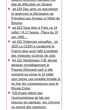
état de difficultés en Ukraine
art 624 Des amis se rencontrent
et analysent la Déclaration du
Président aux Armées à l’Hôtel de
Brienne
art 623 Vous êtes à Paris ce 14
juillet ? A 17 heures, Place du 18
juin 1940…
art 622 Violences sexuelles : en
2025 La CEDH a condamné la
France pour avoir failli à protéger
des mineures victimes de viols
Art 621 Nordstream l’UE devrait
attaquer immédiatement le
Parquet Allemand sauf si elle
suspend sa venue le 14 juillet
pour mener une enquête limpide et
en tirer les conséquences pour le
Monde Entier.
620 Avant même que
l’euronumérique ait fait ses
preuves les banques, les citoyens
se posent des questions