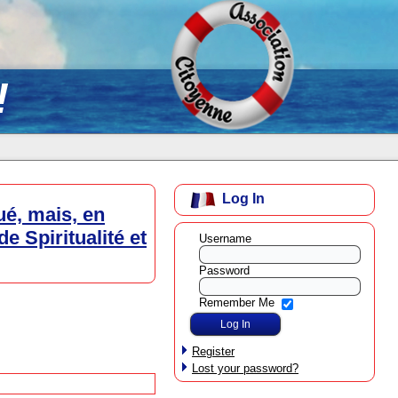
!
Log In
ué, mais, en
 Spiritualité et
Username
Password
Remember Me
Register
Lost your password?