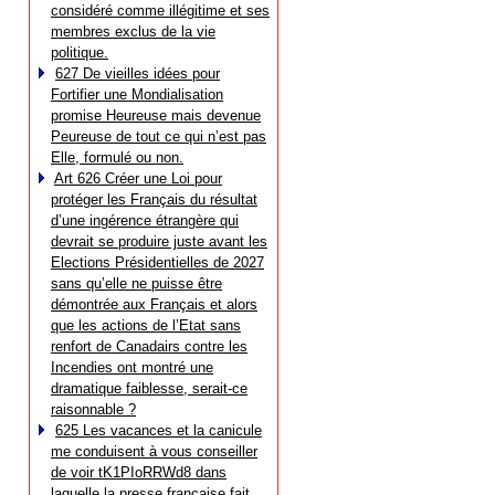
considéré comme illégitime et ses
membres exclus de la vie
politique.
627 De vieilles idées pour
Fortifier une Mondialisation
promise Heureuse mais devenue
Peureuse de tout ce qui n’est pas
Elle, formulé ou non.
Art 626 Créer une Loi pour
protéger les Français du résultat
d’une ingérence étrangère qui
devrait se produire juste avant les
Elections Présidentielles de 2027
sans qu’elle ne puisse être
démontrée aux Français et alors
que les actions de l’Etat sans
renfort de Canadairs contre les
Incendies ont montré une
dramatique faiblesse, serait-ce
raisonnable ?
625 Les vacances et la canicule
me conduisent à vous conseiller
de voir tK1PIoRRWd8 dans
laquelle la presse française fait