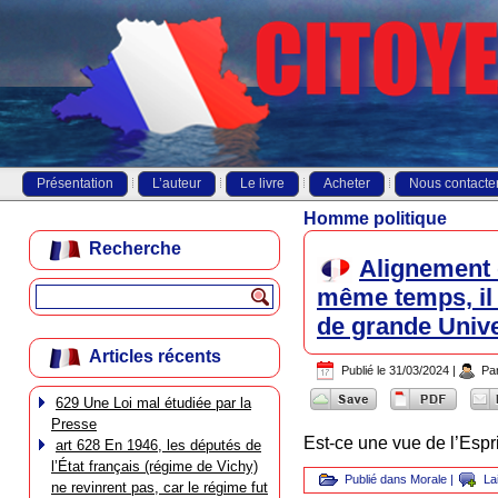
Présentation
L’auteur
Le livre
Acheter
Nous contacte
Homme politique
Recherche
Alignement d
même temps, il 
de grande Unive
Articles récents
Publié le
31/03/2024
|
Pa
629 Une Loi mal étudiée par la
Presse
Est-ce une vue de l’Espri
art 628 En 1946, les députés de
l’État français (régime de Vichy)
Publié dans
Morale
|
La
ne revinrent pas, car le régime fut