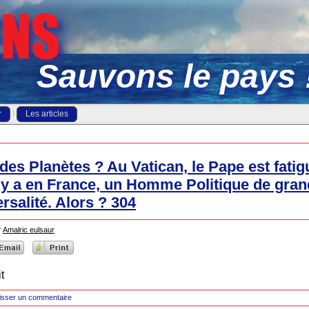
Sauvons le pays 
r
Les articles
es Planètes ? Au Vatican, le Pape est fatig
y a en France, un Homme Politique de grande
rsalité. Alors ? 304
r
Amalric eulsaur
t
isser un commentaire