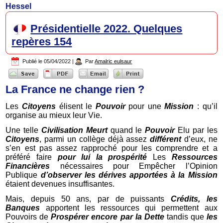
Hessel
Présidentielle 2022. Quelques
repères 154
Publié le
05/04/2022
|
Par
Amalric eulsaur
La France ne change rien ?
Les
Citoyens
élisent le
Pouvoir
pour une
Mission
: qu’il
organise au mieux leur Vie.
Une telle
Civilisation
Meurt
quand le
Pouvoir
Elu par les
Citoyens
, parmi un collège déjà assez
différent
d’eux, ne
s’en est pas assez rapproché pour les comprendre et a
préféré faire
pour lui la prospérité
Les
Ressources
Financières
nécessaires pour Empêcher l’Opinion
Publique
d’observer les dérives apportées à la Mission
étaient devenues insuffisantes.
Mais, depuis 50 ans, par de puissants
Crédits, les
Banques
apportent les ressources qui permettent aux
Pouvoirs de
Prospérer encore par la Dette
tandis que
les