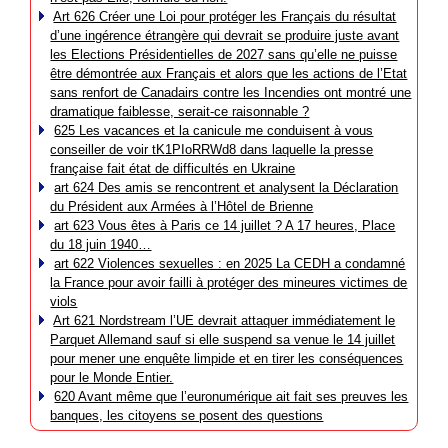
Art 626 Créer une Loi pour protéger les Français du résultat
d’une ingérence étrangère qui devrait se produire juste avant
les Elections Présidentielles de 2027 sans qu’elle ne puisse
être démontrée aux Français et alors que les actions de l’Etat
sans renfort de Canadairs contre les Incendies ont montré une
dramatique faiblesse, serait-ce raisonnable ?
625 Les vacances et la canicule me conduisent à vous
conseiller de voir tK1PIoRRWd8 dans laquelle la presse
française fait état de difficultés en Ukraine
art 624 Des amis se rencontrent et analysent la Déclaration
du Président aux Armées à l’Hôtel de Brienne
art 623 Vous êtes à Paris ce 14 juillet ? A 17 heures, Place
du 18 juin 1940…
art 622 Violences sexuelles : en 2025 La CEDH a condamné
la France pour avoir failli à protéger des mineures victimes de
viols
Art 621 Nordstream l’UE devrait attaquer immédiatement le
Parquet Allemand sauf si elle suspend sa venue le 14 juillet
pour mener une enquête limpide et en tirer les conséquences
pour le Monde Entier.
620 Avant même que l’euronumérique ait fait ses preuves les
banques, les citoyens se posent des questions