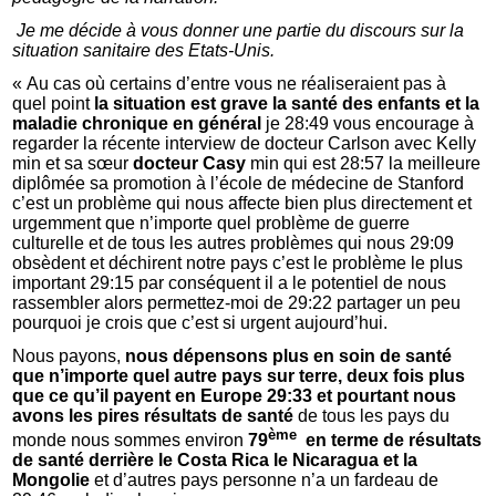
Je me décide à vous donner une partie du discours sur la
situation sanitaire des Etats-Unis.
« Au cas où certains d’entre vous ne réaliseraient pas à
quel point
la situation est grave la santé des enfants et la
maladie chronique en général
je 28:49 vous encourage à
regarder la récente interview de docteur Carlson avec Kelly
min et sa sœur
docteur Casy
min qui est 28:57 la meilleure
diplômée sa promotion à l’école de médecine de Stanford
c’est un problème qui nous affecte bien plus directement et
urgemment que n’importe quel problème de guerre
culturelle et de tous les autres problèmes qui nous 29:09
obsèdent et déchirent notre pays c’est le problème le plus
important 29:15 par conséquent il a le potentiel de nous
rassembler alors permettez-moi de 29:22 partager un peu
pourquoi je crois que c’est si urgent aujourd’hui.
Nous payons,
nous dépensons plus en soin de santé
que n’importe quel autre pays sur terre, deux fois plus
que ce qu’il payent en Europe 29:33 et pourtant nous
avons les pires résultats de santé
de tous les pays du
ème
monde nous sommes environ
79
en terme de résultats
de santé derrière le Costa Rica le Nicaragua et la
Mongolie
et d’autres pays personne n’a un fardeau de