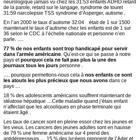
neurologique jamais vu chez les 31:53 enfants ADHD retard
de la parole, retard sur le langage, syndrome de touret
31:59 narcolepsie TSS syndrome d’Asperger, autisme .
En l’an 2000 le taux d’autisme 32:04 était de 1 sur 1500
maintenant le taux d’autisme chez les enfants est de 1 sur
36 selon le CDC à l’échelle nationale et personne n’en
parle. ….
77 % de nos enfants sont trop handicapé pour servir
dans l’armée américaine
. Qu’est-ce qui se passe à notre
pays et
pourquoi cela ne fait pas plus la une des
journaux tous les jours
personne .
…. pourquoi permettons-nous cela à
nos enfants ce sont
les atouts les plus précieux que nous avons
dans ce
pays …
18 % des adolescents américains souffrent maintenant de
stéatose hépatique …Cette maladie quand j’étais enfant
n’affectait que les alcooliques en phase terminale qui
étaient âgé .
Les taux de cancer sont en pleine essor chez les jeunes et
les vieux. Les cancers des jeunes adultes sont en hausse
de 79 % une femme américaine sur 4 prend des
antidépresseurs … 15 % des lycéens prennent de l’Ader et