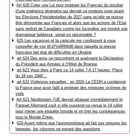
Art 626 Créer une Loi pour protéger les Français du résultat
d’une ingérence étrangère qui devrait se produire juste avant
les Elections Présidentielles de 2027 sans qu’elle ne puisse
être démontrée aux Français et alors que les actions de l’Etat
sans renfort de Canadairs contre les Incendies ont montré une
dramatique faiblesse, serait-ce raisonnable ?
625 Les vacances et la canicule me conduisent à vous
conseiller de voir tK1PIoRRWd8 dans laquelle la presse
française fait état de difficultés en Ukraine
art 624 Des amis se rencontrent et analysent la Déclaration
du Président aux Armées à l’Hôtel de Brienne
art 623 Vous êtes à Paris ce 14 juillet ? A 17 heures, Place
du 18 juin 1940…
art 622 Violences sexuelles : en 2025 La CEDH a condamné
la France pour avoir failli à protéger des mineures victimes de
viols
Art 621 Nordstream l’UE devrait attaquer immédiatement le
Parquet Allemand sauf si elle suspend sa venue le 14 juillet
pour mener une enquête limpide et en tirer les conséquences
pour le Monde Entier.
620 Avant même que l’euronumérique ait fait ses preuves les
banques, les citoyens se posent des questions