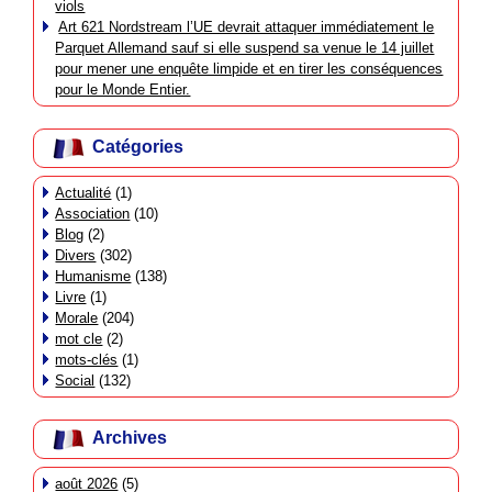
viols
Art 621 Nordstream l’UE devrait attaquer immédiatement le
Parquet Allemand sauf si elle suspend sa venue le 14 juillet
pour mener une enquête limpide et en tirer les conséquences
pour le Monde Entier.
Catégories
Actualité
(1)
Association
(10)
Blog
(2)
Divers
(302)
Humanisme
(138)
Livre
(1)
Morale
(204)
mot cle
(2)
mots-clés
(1)
Social
(132)
Archives
août 2026
(5)