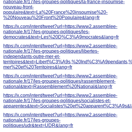
nationale.fr/17/les-groupes-politiques/la-france-insoumise-
nouveau-front-
populaire&text=La%20France%20insoumise%20-
%20Nouveau%20Front%20Populaire&lang=fr
https://x.com/intent/tweet?url=https://www2.assemblee-
nationale.fr/17/les-groupes-politiques/les-
democrates&text=Les%20D%C3%A9mocrates&lang=fr
https://x.com/intent/tweet?url=https://www2.assemblee-
nationale.fr/17/les-groupes-politiques/libertes-
independants-outre-mer-et-
territoires&text=Libert%C3%A9s,%20Ind%C3%A9pendants,%
mer%20et%20Territoires&lang=fr
https://x.com/intent/tweet?url=https://www2.assemblee-
nationale.fr/17/les-groupes-politiques/rassemblement-
national&text=Rassemblement%20National&lang=fr
https://x.com/intent/tweet?url=https://www2.assemblee-
nationale.fr/17/les-groupes-politiques/socialistes-et-
apparentes&text=Socialistes%20et%20apparent%C3%A9s&l
https://x.com/intent/tweet?url=https://www2.assemblee-
nationale.fr/17/les-groupes-
politiques/udr&text=UDR&lang=fr