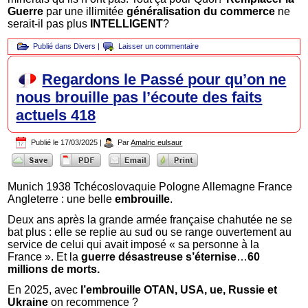
Guerre
par une illimitée
généralisation du commerce
ne
serait-il pas plus
INTELLIGENT
?
Publié dans
Divers
|
Laisser un commentaire
Regardons le Passé pour qu’on ne
nous brouille pas l’écoute des faits
actuels 418
Publié le
17/03/2025
|
Par
Amalric eulsaur
Munich 1938 Tchécoslovaquie Pologne Allemagne France
Angleterre : une belle
embrouille
.
Deux ans après la grande armée française chahutée ne se
bat plus : elle se replie au sud ou se range ouvertement au
service de celui qui avait imposé « sa personne à la
France ». Et la
guerre désastreuse s’éternise
…
60
millions de morts.
En 2025, avec
l’embrouille OTAN, USA, ue, Russie et
Ukraine
on recommence ?