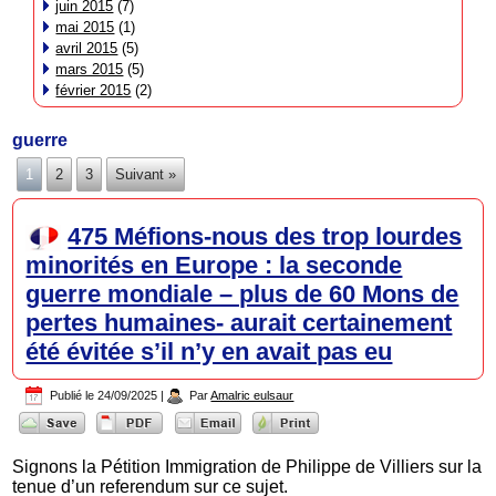
juin 2015
(7)
mai 2015
(1)
avril 2015
(5)
mars 2015
(5)
février 2015
(2)
guerre
1
2
3
Suivant »
475 Méfions-nous des trop lourdes
minorités en Europe : la seconde
guerre mondiale – plus de 60 Mons de
pertes humaines- aurait certainement
été évitée s’il n’y en avait pas eu
Publié le
24/09/2025
|
Par
Amalric eulsaur
Signons la Pétition Immigration de Philippe de Villiers sur la
tenue d’un referendum sur ce sujet.