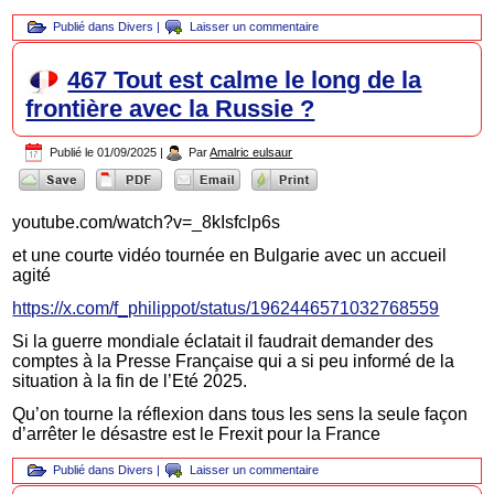
Publié dans
Divers
|
Laisser un commentaire
467 Tout est calme le long de la
frontière avec la Russie ?
Publié le
01/09/2025
|
Par
Amalric eulsaur
youtube.com/watch?v=_8kIsfclp6s
et une courte vidéo tournée en Bulgarie avec un accueil
agité
https://x.com/f_philippot/status/1962446571032768559
Si la guerre mondiale éclatait il faudrait demander des
comptes à la Presse Française qui a si peu informé de la
situation à la fin de l’Eté 2025.
Qu’on tourne la réflexion dans tous les sens la seule façon
d’arrêter le désastre est le Frexit pour la France
Publié dans
Divers
|
Laisser un commentaire