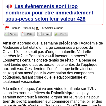
Les évènements sont trop
nombreux pour être immédiatement
sous-pesés selon leur valeur 428
Publié le
07/04/2025
|
Par
Amalric eulsaur
Ainsi on apprend que la semaine précédente l’Académie de
Médecine a fait état d’un large consensus à propos du
Covid 19: il ne serait pas d’origine naturelle. Va-t-elle
s’arrêter là? Le Pangolin va-t-il intenter un procès?
Longtemps certains ont été tentés de rétablir la peine de
mort tandis que d’autres auraient été tentés de l’appliquer
aux anti-vax. Ces derniers l’ont échappé belle ainsi que
ceux qui ont mené pour la vaccination des campagnes
coûteuses, faisant croire qu’elle était obligatoire et
totalement vaccinatoire.
A la même époque, j’ai vu une vidéo terrifiante sur TVL :
selon les mœurs héritées du
Paléolithique
, les pays
seraient nombreux à encore lorgner sur leurs voisins pour
tirer du profit
: améliorer leur commerce maritime, piller des
minerais qu’ils n’ont pas. Tout ça pour Quoi?
Remplacer la