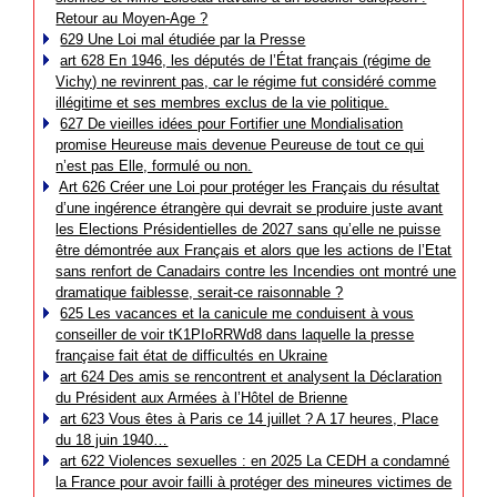
Retour au Moyen-Age ?
629 Une Loi mal étudiée par la Presse
art 628 En 1946, les députés de l’État français (régime de
Vichy) ne revinrent pas, car le régime fut considéré comme
illégitime et ses membres exclus de la vie politique.
627 De vieilles idées pour Fortifier une Mondialisation
promise Heureuse mais devenue Peureuse de tout ce qui
n’est pas Elle, formulé ou non.
Art 626 Créer une Loi pour protéger les Français du résultat
d’une ingérence étrangère qui devrait se produire juste avant
les Elections Présidentielles de 2027 sans qu’elle ne puisse
être démontrée aux Français et alors que les actions de l’Etat
sans renfort de Canadairs contre les Incendies ont montré une
dramatique faiblesse, serait-ce raisonnable ?
625 Les vacances et la canicule me conduisent à vous
conseiller de voir tK1PIoRRWd8 dans laquelle la presse
française fait état de difficultés en Ukraine
art 624 Des amis se rencontrent et analysent la Déclaration
du Président aux Armées à l’Hôtel de Brienne
art 623 Vous êtes à Paris ce 14 juillet ? A 17 heures, Place
du 18 juin 1940…
art 622 Violences sexuelles : en 2025 La CEDH a condamné
la France pour avoir failli à protéger des mineures victimes de