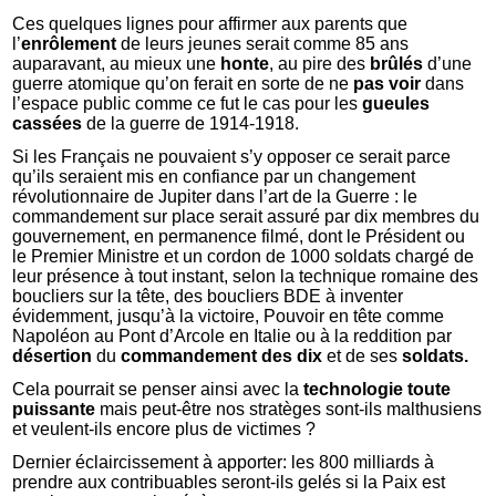
Ces quelques lignes pour affirmer aux parents que
l’
enrôlement
de leurs jeunes serait comme 85 ans
auparavant, au mieux une
honte
, au pire des
brûlés
d’une
guerre atomique qu’on ferait en sorte de ne
pas voir
dans
l’espace public comme ce fut le cas pour les
gueules
cassées
de la guerre de 1914-1918.
Si les Français ne pouvaient s’y opposer ce serait parce
qu’ils seraient mis en confiance par un changement
révolutionnaire de Jupiter dans l’art de la Guerre : le
commandement sur place serait assuré par dix membres du
gouvernement, en permanence filmé, dont le Président ou
le Premier Ministre et un cordon de 1000 soldats chargé de
leur présence à tout instant, selon la technique romaine des
boucliers sur la tête, des boucliers BDE à inventer
évidemment, jusqu’à la victoire, Pouvoir en tête comme
Napoléon au Pont d’Arcole en Italie ou à la reddition par
désertion
du
commandement des dix
et de ses
soldats.
Cela pourrait se penser ainsi avec la
technologie
toute
puissante
mais peut-être nos stratèges sont-ils malthusiens
et veulent-ils encore plus de victimes ?
Dernier éclaircissement à apporter: les 800 milliards à
prendre aux contribuables seront-ils gelés si la Paix est