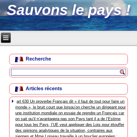
Sauvons le pays !
Recherche
Articles récents
art 630 Un proverbe Français dit « il faut de tout pour faire un
monde », le bruit court que lorsqu’on cherche un dirigeant pour
une institution mondiale on essaie de prendre un Français car
on sait qu’il n’avantagera pas son Pays tant il a de l’Estime
pour tous les Pays, l’UE veut appliquer des Lois pour étouffer
des opinions analytiques de la situation, contraires aux
siennes et Mme Loiseau travaille à un bouclier européen :