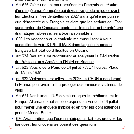
Art 626 Créer une Loi pour protéger les Français du résultat
d’une ingérence étrangère qui devrait se produire juste avant
les Elections Présidentielles de 2027 sans qu’elle ne puisse
être démontrée aux Français et alors que les actions de l’Etat
sans renfort de Canadairs contre les Incendies ont montré une
dramatique faiblesse, serait-ce raisonnable ?
625 Les vacances et la canicule me conduisent à vous
conseiller de voir tK1PIoRRWd8 dans laquelle la presse
française fait état de difficultés en Ukraine
art 624 Des amis se rencontrent et analysent la Déclaration
du Président aux Armées à l’Hôtel de Brienne
art 623 Vous êtes à Paris ce 14 juillet ? A 17 heures, Place
du 18 juin 1940…
art 622 Violences sexuelles : en 2025 La CEDH a condamné
la France pour avoir failli à protéger des mineures victimes de
viols
Art 621 Nordstream l’UE devrait attaquer immédiatement le
Parquet Allemand sauf si elle suspend sa venue le 14 juillet
pour mener une enquête limpide et en tirer les conséquences
pour le Monde Entier.
620 Avant même que l’euronumérique ait fait ses preuves les
banques, les citoyens se posent des questions