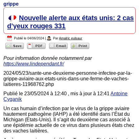
grippe
Nouvelle alerte aux états unis: 2 cas
d’yeux rouges 331
Publié le
04/06/2024
|
Par
Amalric eulsaur
Pour information donnée notamment par
https://www.lindependant.fr/
2024/05/23/sante-une-deuxieme-personne-infectee-par-la-
grippe-aviaire-aux-etats-unis-dans-une-ferme-de-vaches-
laitieres-11968762.php
Publié le 23/05/2024 à 12:40 , mis à jour à 12:41
Antoine
Cyganik
Un cas humain d’infection par le virus de la grippe aviaire
hautement pathogène (IAHP) a été identifié dans l’État du
Michigan (Etats-Unis). Il s’agit du deuxième cas associé à
une épidémie actuelle de ce virus dans plusieurs états chez
des vaches laitières.