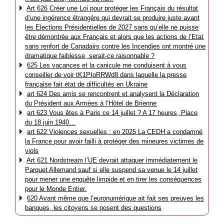
Art 626 Créer une Loi pour protéger les Français du résultat
d’une ingérence étrangère qui devrait se produire juste avant
les Elections Présidentielles de 2027 sans qu’elle ne puisse
être démontrée aux Français et alors que les actions de l’Etat
sans renfort de Canadairs contre les Incendies ont montré une
dramatique faiblesse, serait-ce raisonnable ?
625 Les vacances et la canicule me conduisent à vous
conseiller de voir tK1PIoRRWd8 dans laquelle la presse
française fait état de difficultés en Ukraine
art 624 Des amis se rencontrent et analysent la Déclaration
du Président aux Armées à l’Hôtel de Brienne
art 623 Vous êtes à Paris ce 14 juillet ? A 17 heures, Place
du 18 juin 1940…
art 622 Violences sexuelles : en 2025 La CEDH a condamné
la France pour avoir failli à protéger des mineures victimes de
viols
Art 621 Nordstream l’UE devrait attaquer immédiatement le
Parquet Allemand sauf si elle suspend sa venue le 14 juillet
pour mener une enquête limpide et en tirer les conséquences
pour le Monde Entier.
620 Avant même que l’euronumérique ait fait ses preuves les
banques, les citoyens se posent des questions