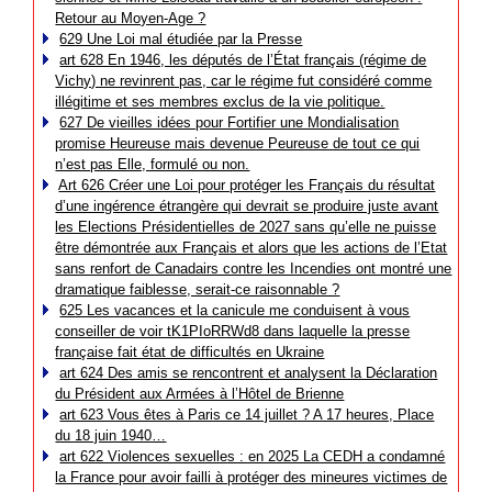
Retour au Moyen-Age ?
629 Une Loi mal étudiée par la Presse
art 628 En 1946, les députés de l’État français (régime de
Vichy) ne revinrent pas, car le régime fut considéré comme
illégitime et ses membres exclus de la vie politique.
627 De vieilles idées pour Fortifier une Mondialisation
promise Heureuse mais devenue Peureuse de tout ce qui
n’est pas Elle, formulé ou non.
Art 626 Créer une Loi pour protéger les Français du résultat
d’une ingérence étrangère qui devrait se produire juste avant
les Elections Présidentielles de 2027 sans qu’elle ne puisse
être démontrée aux Français et alors que les actions de l’Etat
sans renfort de Canadairs contre les Incendies ont montré une
dramatique faiblesse, serait-ce raisonnable ?
625 Les vacances et la canicule me conduisent à vous
conseiller de voir tK1PIoRRWd8 dans laquelle la presse
française fait état de difficultés en Ukraine
art 624 Des amis se rencontrent et analysent la Déclaration
du Président aux Armées à l’Hôtel de Brienne
art 623 Vous êtes à Paris ce 14 juillet ? A 17 heures, Place
du 18 juin 1940…
art 622 Violences sexuelles : en 2025 La CEDH a condamné
la France pour avoir failli à protéger des mineures victimes de