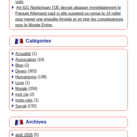
viols
Art 621 Nordstream l’UE devrait attaquer immédiatement le
Parquet Allemand sauf si elle suspend sa venue le 14 juillet
pour mener une enquête limpide et en tirer les conséquences
pour le Monde Entier.
Catégories
Actualité
(1)
Association
(10)
Blog
(2)
Divers
(302)
Humanisme
(138)
Livre
(1)
Morale
(204)
mot cle
(2)
mots-clés
(1)
Social
(132)
Archives
août 2026
(5)