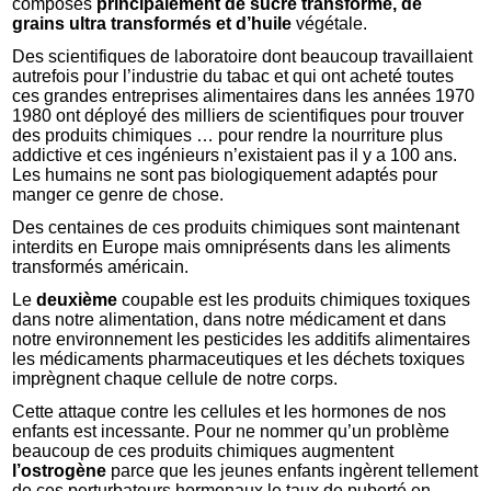
composés
principalement de sucre transformé, de
grains ultra transformés et d’huile
végétale.
Des scientifiques de laboratoire dont beaucoup travaillaient
autrefois pour l’industrie du tabac et qui ont acheté toutes
ces grandes entreprises alimentaires dans les années 1970
1980 ont déployé des milliers de scientifiques pour trouver
des produits chimiques … pour rendre la nourriture plus
addictive et ces ingénieurs n’existaient pas il y a 100 ans.
Les humains ne sont pas biologiquement adaptés pour
manger ce genre de chose.
Des centaines de ces produits chimiques sont maintenant
interdits en Europe mais omniprésents dans les aliments
transformés américain.
Le
deuxième
coupable est les produits chimiques toxiques
dans notre alimentation, dans notre médicament et dans
notre environnement les pesticides les additifs alimentaires
les médicaments pharmaceutiques et les déchets toxiques
imprègnent chaque cellule de notre corps.
Cette attaque contre les cellules et les hormones de nos
enfants est incessante. Pour ne nommer qu’un problème
beaucoup de ces produits chimiques augmentent
l’ostrogène
parce que les jeunes enfants ingèrent tellement
de ces perturbateurs hormonaux le taux de puberté en