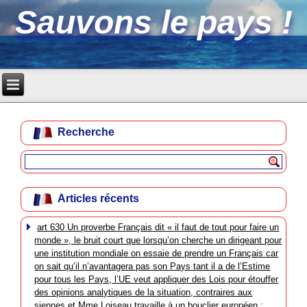
Sauvons le pays !
Recherche
Articles récents
art 630 Un proverbe Français dit « il faut de tout pour faire un
monde », le bruit court que lorsqu’on cherche un dirigeant pour
une institution mondiale on essaie de prendre un Français car
on sait qu’il n’avantagera pas son Pays tant il a de l’Estime
pour tous les Pays, l’UE veut appliquer des Lois pour étouffer
des opinions analytiques de la situation, contraires aux
siennes et Mme Loiseau travaille à un bouclier européen :