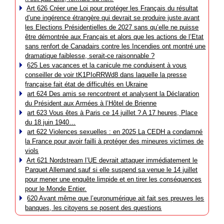
Art 626 Créer une Loi pour protéger les Français du résultat
d’une ingérence étrangère qui devrait se produire juste avant
les Elections Présidentielles de 2027 sans qu’elle ne puisse
être démontrée aux Français et alors que les actions de l’Etat
sans renfort de Canadairs contre les Incendies ont montré une
dramatique faiblesse, serait-ce raisonnable ?
625 Les vacances et la canicule me conduisent à vous
conseiller de voir tK1PIoRRWd8 dans laquelle la presse
française fait état de difficultés en Ukraine
art 624 Des amis se rencontrent et analysent la Déclaration
du Président aux Armées à l’Hôtel de Brienne
art 623 Vous êtes à Paris ce 14 juillet ? A 17 heures, Place
du 18 juin 1940…
art 622 Violences sexuelles : en 2025 La CEDH a condamné
la France pour avoir failli à protéger des mineures victimes de
viols
Art 621 Nordstream l’UE devrait attaquer immédiatement le
Parquet Allemand sauf si elle suspend sa venue le 14 juillet
pour mener une enquête limpide et en tirer les conséquences
pour le Monde Entier.
620 Avant même que l’euronumérique ait fait ses preuves les
banques, les citoyens se posent des questions