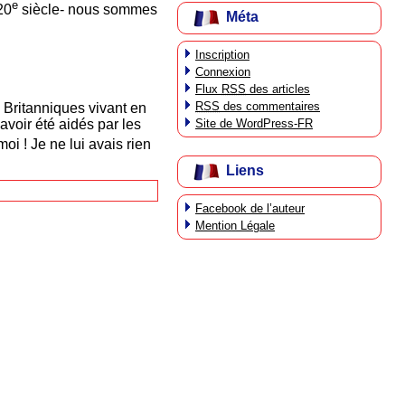
e
20
siècle- nous sommes
Méta
Inscription
Connexion
Flux
RSS
des articles
RSS
des commentaires
 Britanniques vivant en
voir été aidés par les
Site de WordPress-FR
oi ! Je ne lui avais rien
Liens
Facebook de l’auteur
Mention Légale