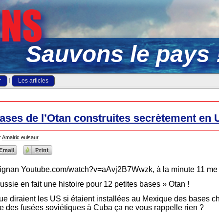
Sauvons le pays 
r
Les articles
ases de l’Otan construites secrètement en 
r
Amalric eulsaur
ignan Youtube.com/watch?v=aAvj2B7Wwzk, à la minute 11 me 
ussie en fait une histoire pour 12 petites bases » Otan !
e diraient les US si étaient installées au Mexique des bases ch
e des fusées soviétiques à Cuba ça ne vous rappelle rien ?