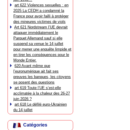
art 622 Violences sexuelles : en
2025 La CEDH a condamné la
France pour avoir failli à protéger
des mineures victimes de viols
Art 621 Nordstream l’UE devrait
attaquer immédiatement le
Parquet Allemand sauf si elle
suspend sa venue le 14 juillet
pour mener une enquête limpide et
en tirer les conséquences pour le
Monde Entier.
620 Avant même que
l’euronumérique ait fait ses
preuves les banques, les citoyens
se posent des questions
art 619 Toute l’UE s’est-elle
acclimatée à la chaleur des 26-27
juin 2026 ?
art 618 Le défilé euro-Ukrainien
du 14 juillet
Catégories