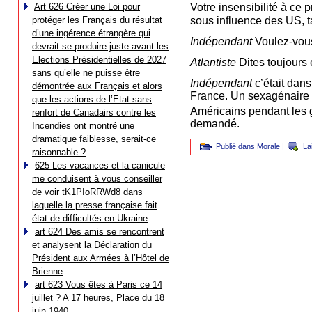
Art 626 Créer une Loi pour
Votre insensibilité à ce
sous influence des US, ta
protéger les Français du résultat
d’une ingérence étrangère qui
Indépendant
Voulez-vou
devrait se produire juste avant les
Elections Présidentielles de 2027
Atlantiste
Dites toujours e
sans qu’elle ne puisse être
Indépendant
c’était dan
démontrée aux Français et alors
France. Un sexagénaire s
que les actions de l’Etat sans
Américains pendant les 
renfort de Canadairs contre les
demandé.
Incendies ont montré une
dramatique faiblesse, serait-ce
Publié dans
Morale
|
La
raisonnable ?
625 Les vacances et la canicule
me conduisent à vous conseiller
de voir tK1PIoRRWd8 dans
laquelle la presse française fait
état de difficultés en Ukraine
art 624 Des amis se rencontrent
et analysent la Déclaration du
Président aux Armées à l’Hôtel de
Brienne
art 623 Vous êtes à Paris ce 14
juillet ? A 17 heures, Place du 18
juin 1940…