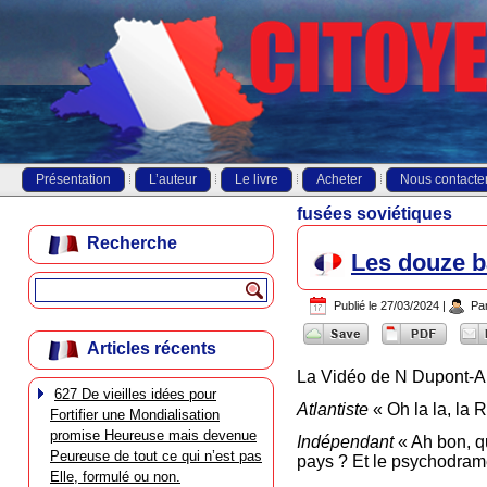
Présentation
L’auteur
Le livre
Acheter
Nous contacte
fusées soviétiques
Recherche
Les douze b
Publié le
27/03/2024
|
Pa
Articles récents
La Vidéo de N Dupont-A
627 De vieilles idées pour
Atlantiste
« Oh la la, la R
Fortifier une Mondialisation
promise Heureuse mais devenue
Indépendant
« Ah bon, qu
Peureuse de tout ce qui n’est pas
pays ? Et le psychodram
Elle, formulé ou non.