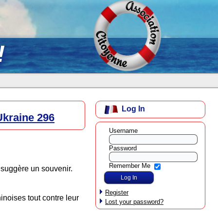
!
Log In
Ukraine 296
Username
Password
Remember Me
suggère un souvenir.
Register
inoises tout contre leur
Lost your password?