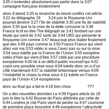
3:05 n’entendez absolument pas parler dans la 3:07
campagne française évidemment
alors d’abord 3:20 la revanche du brexit confèrz cet article
3:22 du télégraphe 19 3:24 juin le Royaume-Uni
pourrait devenir 3:27 l’île de stabilité 3:30 une île de stabilité
alors 3:34 que la la crise de la dette consume la 3:38
France écrit en titre The téégraph se 3:41 fondant sur une
étude qui vient de 3:42 sortir de 3:44 UBS qui présente le
Royaume-Uni comme 3:47 beaucoup plus stable finalement
que des 3:49 pays comme la 3:50 France France qui vient
allez voir ma 3:53 vidéo si vous l’avez pas vu sur la mise
3:54 sous tutelle par la France de l’Union 3:55 européne
vidéo d’hier qui vient d’être 3:57 ciblé par une procédure
européenne 4:00 lié à un déficit public excessif qui 4:02
craint une possible mise sous 4:04 tutelle donc on a d’un
côté maintenant 4:07 la stabilité britannique versus 4:09
l’instabilité le chaos la mise sous 4:11 tutelle en France
pays de l’Union 4:14 européenne
donc au final qui a fait le 4:16 bon choix ???
On a des nouvelles données Le 4:39 Figaro article du 18
juin le titre la 4:42 Bourse de Paris détrônée par celle de
4:44 Londres je cite Paris vient de perdre sa 4:47 couronne
de première place boursière 4:48 européenne l’attractivité