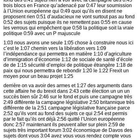
trois blocs en France qu’adenacé par 0:47 leur soumission
à l’Union européenne qui 0:49 quoi qu’ils en disent ne
proposent rien 0:51 d’audacieux ne vont surtout pas au fond
0:52 des sujets puisque ils ne remettent pas 0:55 en cause
les verrous qui empêchent que 0:58 la politique soit la vraie
politique 0:59 avec un P majuscule
1:03 nous avons une seule 1:05 chose à construire nous ici
c’est le 1:07 chemin vers la libération vers 1:09
l’indépendance qui permettra en matière 1:10 d’agriculture
d’immigration d’économie 1:12 de sociale de santé d’école
de de 1:15 sécurité d’emploi de politique étrangère 1:18 de
paix qui nous permettra de rebondir 1:20 le 1:22 Frexit un
moyen pour un beau projet 1:25
derrière on va avoir des armes et 1:27 des arguments dans
cette affaire he du brexit dans 2:43 cette élection un un un
succès bien sûr 2:46 sur le fond et puis une campagne très
2:49 différente la campagne législative 2:50 britannique très
différente de la 2:51 campagne législative française parce
2:52 qu’ils vont au fond des sujets ce qui 2:54 est permis
par le fait qu’ils ont déjà 2:56 quitté l’Union européenne
donc 2:57 maintenant ils peuvent aller sur plein 2:59 de
sujets très important forum 3:02 économique de Davos des
sujets dont vous 3:04 avez vous vous rendez compte vous