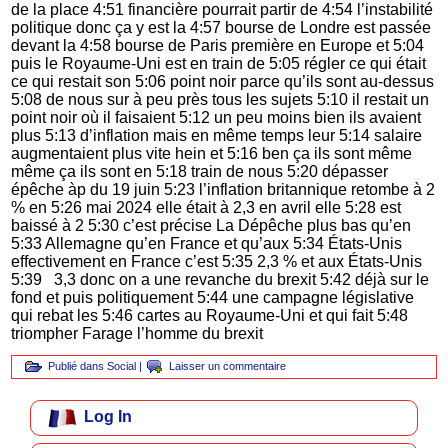
de la place 4:51 financière pourrait partir de 4:54 l’instabilité
politique donc ça y est la 4:57 bourse de Londre est passée
devant la 4:58 bourse de Paris première en Europe et 5:04
puis le Royaume-Uni est en train de 5:05 régler ce qui était
ce qui restait son 5:06 point noir parce qu’ils sont au-dessus
5:08 de nous sur à peu près tous les sujets 5:10 il restait un
point noir où il faisaient 5:12 un peu moins bien ils avaient
plus 5:13 d’inflation mais en même temps leur 5:14 salaire
augmentaient plus vite hein et 5:16 ben ça ils sont même
même ça ils sont en 5:18 train de nous 5:20 dépasser
épêche àp du 19 juin 5:23 l’inflation britannique retombe à 2
% en 5:26 mai 2024 elle était à 2,3 en avril elle 5:28 est
baissé à 2 5:30 c’est précise La Dépêche plus bas qu’en
5:33 Allemagne qu’en France et qu’aux 5:34 États-Unis
effectivement en France c’est 5:35 2,3 % et aux États-Unis
5:39 3,3 donc on a une revanche du brexit 5:42 déjà sur le
fond et puis politiquement 5:44 une campagne législative
qui rebat les 5:46 cartes au Royaume-Uni et qui fait 5:48
triompher Farage l’homme du brexit
Publié dans
Social
|
Laisser un commentaire
Log In