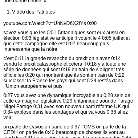
une bonne chose. »
Vidéo des Patriotes
youtube.com/watch?v=UhNvD6X2iYs 0:00
savez-vous que les 0:01 Britanniques sont eux aussi en
élection 0:03 législative anticipé il votent le 4 0:05 juillet et
que cette campagne elle est 0:07 beaucoup plus
intéressante que la nôtre
c’est 0:11 la grande revanche du brexit on n avez 0:14
vendu le brexit catastrophe et cetera il 0:18 y a toute une
série de données qui sont 0:19 en train de s’aligner très
officielles 0:20 qui montrent que ils sont en train de 0:22
surclasser la France les pays qui sont 0:24 restés dans
l’Union européenne et puis
0:27 vous avez une dynamique incroyable au 0:28 sein de
cette campagne législative 0:29 britannique aour de Farage
Nigel Farage 0:31 avec son nouveau parti réforme UK qui
0:34 explose dans les sondages et qui va vous 0:36 allez
voir
on parle de Davos on parle de 0:37 l’OMS on parle de la
CEDH on parle de 0:40 beaucoup de choses ils vont au
fond des 0:41 sujets rien à voir avec la campagne des 0:45