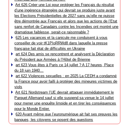
Art 626 Créer une Loi pour protéger les Français du résultat
d’une ingérence étrangère qui devrait se produire juste avant
les Elections Présidentielles de 2027 sans qu’elle ne puisse
être démontrée aux Français et alors que les actions de l’Etat
sans renfort de Canadairs contre les Incendies ont montré une
dramatique faiblesse, serait-ce raisonnable ?
625 Les vacances et la canicule me conduisent à vous
conseiller de voir tK1PIoRRWd8 dans laquelle la presse
française fait état de difficultés en Ukraine
art 624 Des amis se rencontrent et analysent la Déclaration
du Président aux Armées à l’Hôtel de Brienne
art 623 Vous êtes à Paris ce 14 juillet ? A 17 heures, Place
du 18 juin 1940…
art 622 Violences sexuelles : en 2025 La CEDH a condamné
la France pour avoir failli à protéger des mineures victimes de
viols
Art 621 Nordstream l’UE devrait attaquer immédiatement le
Parquet Allemand sauf si elle suspend sa venue le 14 juillet
pour mener une enquête limpide et en tirer les conséquences
pour le Monde Entier.
620 Avant même que l’euronumérique ait fait ses preuves les
banques, les citoyens se posent des questions