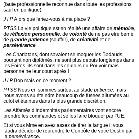
(faute professionnelle reconnue dans toute les professions
sauf en politique).
J I P
Alors que feriez-vous à ma place ?
PTSS
La vie politique est en réalité une affaire de
mémoire
,
de
réflexion personnelle
, de
volonté
de ne pas être berné,
de
grande patience
(souffrir), de
créativité
et de
persévérance
Les Charlatans, dont savaient se moquer les Badauds,
pourtant non diplômés, ne sont plus depuis longtemps dans
les Foires, ils sont dans les couloirs du Pouvoir mais
personne ne leur court après !
J I P
Bon mais en ce moment ?
PTSS
Nous en sommes surtout au stade
patience
, mais
nous avons su éteindre beaucoup de fusées allumées au
culot et éteintes dans la plus grande discrétion.
Les Affamés d’indemnités parlementaires vont encore
prendre les commandes et se les faire bloquer par l’UE.
Et si vous Mme en avez assez de tirer la langue il vous
faudra décider de reprendre le Contrôle de votre Destin par
la
persévérance
.