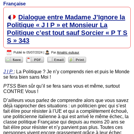
Française
Dialogue entre Madame J’Ignore la
Politique « J I P » et Monsieur La
Politique c’est tout sauf Sorcier « P T S
S » 343
Publié le
05/07/2024
|
Par
Amalric eulsaur
J I P
: La Politique ? Je n’y comprends rien et puis le Monde
se fera bien sans Moi !
PTSS
Bien sûr qu’il se fera sans vous et même, surtout
CONTRE Vous !
D’ailleurs vous parlez de comprendre alors que vous savez
déjà rapprocher des situations : un politicien grec qui s’est
fait élire pour résister à l’UE et qui a complètement échoué,
une politicienne italienne à qui est arrivé le même échec, la
classe politique Française qui depuis au moins 20 ans se
fait élire pour résister et n’y parvient pas plus. Toutes ces
personnes vivent encore grassement grâce à leur échec