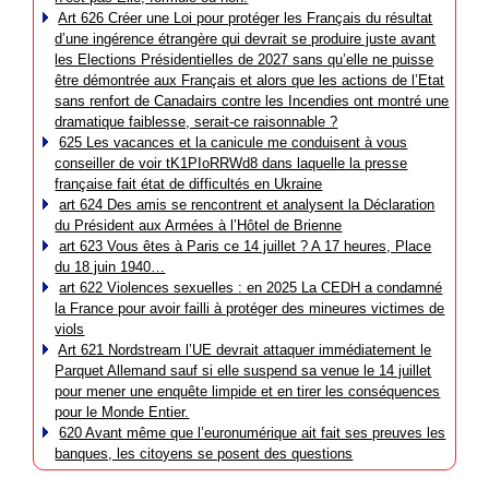
Art 626 Créer une Loi pour protéger les Français du résultat
d’une ingérence étrangère qui devrait se produire juste avant
les Elections Présidentielles de 2027 sans qu’elle ne puisse
être démontrée aux Français et alors que les actions de l’Etat
sans renfort de Canadairs contre les Incendies ont montré une
dramatique faiblesse, serait-ce raisonnable ?
625 Les vacances et la canicule me conduisent à vous
conseiller de voir tK1PIoRRWd8 dans laquelle la presse
française fait état de difficultés en Ukraine
art 624 Des amis se rencontrent et analysent la Déclaration
du Président aux Armées à l’Hôtel de Brienne
art 623 Vous êtes à Paris ce 14 juillet ? A 17 heures, Place
du 18 juin 1940…
art 622 Violences sexuelles : en 2025 La CEDH a condamné
la France pour avoir failli à protéger des mineures victimes de
viols
Art 621 Nordstream l’UE devrait attaquer immédiatement le
Parquet Allemand sauf si elle suspend sa venue le 14 juillet
pour mener une enquête limpide et en tirer les conséquences
pour le Monde Entier.
620 Avant même que l’euronumérique ait fait ses preuves les
banques, les citoyens se posent des questions