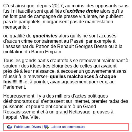
C’est ainsi que, depuis 2017, au moins, des opposants sans
fusil ni faucille sont qualifiés d’
extrême droite
alors qu’ils
ne font pas de campagne de presse virulente, ne publient
pas de pamphlets, n’organisent pas de manifestation
menaçante ;
ou qualifié de
gauchistes
alors qu’ils ne sont accusés
d’aucun crime contrairement au Passé, par exemple à
l’assassinat du Patron de Renault Georges Besse ou à la
mutilation du Baron Empain.
Tous les grands partis d’autrefois se retrouvent maintenant à
soutenir des idées très éloignées de celles qui avaient
présidé à leur naissance, à secouer un gouvernement sans
réussir à le renverser-
quelles malchances
à chaque
fois
!!!!!!!!! -et à pointer, avantageusement pour eux, au
Parlement.
Heureusement il y a des milliers d’actes politiques
déshonorants qui s’entassent sur Internet, premier radar des
puissants- et pourraient conduire à un Grand
Ressaisissement et à un grand Nettoyage, preuves à
l’appui. Vite, Vite.
Publié dans
Divers
|
Laisser un commentaire