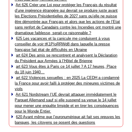
Art 626 Créer une Loi pour protéger les Français du résultat
d’une ingérence étrangère qui devrait se produire juste avant
les Elections Présidentielles de 2027 sans qu’elle ne puisse
être démontrée aux Français et alors que les actions de l’Etat
sans renfort de Canadairs contre les Incendies ont montré une
dramatique faiblesse, serait-ce raisonnable ?
625 Les vacances et la canicule me conduisent à vous
conseiller de voir tK1PIoRRWd8 dans laquelle la presse
française fait état de difficultés en Ukraine
art 624 Des amis se rencontrent et analysent la Déclaration
du Président aux Armées à l’Hôtel de Brienne
art 623 Vous êtes à Paris ce 14 juillet ? A 17 heures, Place
du 18 juin 1940…
art 622 Violences sexuelles : en 2025 La CEDH a condamné
la France pour avoir failli à protéger des mineures victimes de
viols
Art 621 Nordstream l’UE devrait attaquer immédiatement le
Parquet Allemand sauf si elle suspend sa venue le 14 juillet
pour mener une enquête limpide et en tirer les conséquences
pour le Monde Entier.
620 Avant même que l’euronumérique ait fait ses preuves les
banques, les citoyens se posent des questions