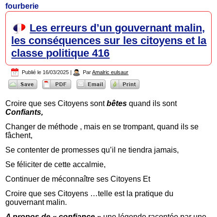
fourberie
Les erreurs d’un gouvernant malin,
les conséquences sur les citoyens et la
classe politique 416
Publié le
16/03/2025
|
Par
Amalric eulsaur
Croire que ses Citoyens sont
bêtes
quand ils sont
Confiants,
Changer de méthode , mais en se trompant, quand ils se
fâchent,
Se contenter de promesses qu’il ne tiendra jamais,
Se féliciter de cette accalmie,
Continuer de méconnaître ses Citoyens Et
Croire que ses Citoyens …telle est la pratique du
gouvernant malin.
A propos de « confiance »
une légende racontée par une