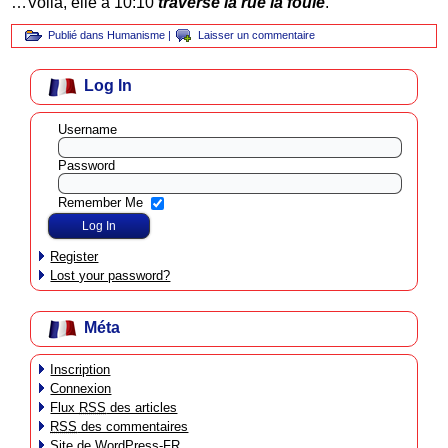
…Voilà, elle a 10:10
traversé la rue la foule
.
Publié dans
Humanisme
|
Laisser un commentaire
Log In
Username
Password
Remember Me
Register
Lost your password?
Méta
Inscription
Connexion
Flux
RSS
des articles
RSS
des commentaires
Site de WordPress-FR