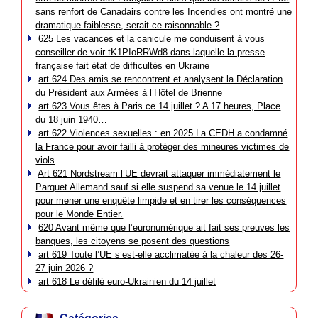
sans renfort de Canadairs contre les Incendies ont montré une
dramatique faiblesse, serait-ce raisonnable ?
625 Les vacances et la canicule me conduisent à vous
conseiller de voir tK1PIoRRWd8 dans laquelle la presse
française fait état de difficultés en Ukraine
art 624 Des amis se rencontrent et analysent la Déclaration
du Président aux Armées à l’Hôtel de Brienne
art 623 Vous êtes à Paris ce 14 juillet ? A 17 heures, Place
du 18 juin 1940…
art 622 Violences sexuelles : en 2025 La CEDH a condamné
la France pour avoir failli à protéger des mineures victimes de
viols
Art 621 Nordstream l’UE devrait attaquer immédiatement le
Parquet Allemand sauf si elle suspend sa venue le 14 juillet
pour mener une enquête limpide et en tirer les conséquences
pour le Monde Entier.
620 Avant même que l’euronumérique ait fait ses preuves les
banques, les citoyens se posent des questions
art 619 Toute l’UE s’est-elle acclimatée à la chaleur des 26-
27 juin 2026 ?
art 618 Le défilé euro-Ukrainien du 14 juillet