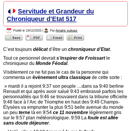
Servitude et Grandeur du
Chroniqueur d’Etat 517
Publié le
19/12/2025
|
Par
Amalric eulsaur
C’est toujours
délicat
d’être un
chroniqueur d’Etat
.
Tout ce personnel devrait
s’inspirer de Froissart
le
chroniqueur du
Monde Féodal
.
Visiblement ce ne fut pas le cas de la personne qui
commenta un
évènement ultra classique
de cette sorte :
» mardi il a rejoint 9:37 son peuple …dans sa 9:40 berline
Renault et qui après avoir salué 9:43 embrassé parfois les
personnalités qui 9:46 se trouvaient dans la tribune officielle
9:48 face à l’Arc de Triomphe en haut des 9:49 Champs-
Élysées va emprunter la plus 9:51 belle avenue du monde
un peu
terne
là en 9:54
ce 11 novembre
légèrement gris
sur le 9:57 plan météorologique. 9:59 La
foule est allée
sans doute déjeuner
.