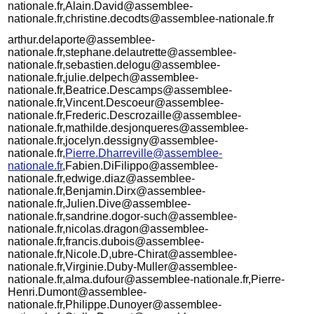
nationale.fr,Alain.David@assemblee-
nationale.fr,christine.decodts@assemblee-nationale.fr
arthur.delaporte@assemblee-
nationale.fr,stephane.delautrette@assemblee-
nationale.fr,sebastien.delogu@assemblee-
nationale.fr,julie.delpech@assemblee-
nationale.fr,Beatrice.Descamps@assemblee-
nationale.fr,Vincent.Descoeur@assemblee-
nationale.fr,Frederic.Descrozaille@assemblee-
nationale.fr,mathilde.desjonqueres@assemblee-
nationale.fr,jocelyn.dessigny@assemblee-
nationale.fr,
Pierre.Dharreville@assemblee-
nationale.fr
,Fabien.DiFilippo@assemblee-
nationale.fr,edwige.diaz@assemblee-
nationale.fr,Benjamin.Dirx@assemblee-
nationale.fr,Julien.Dive@assemblee-
nationale.fr,sandrine.dogor-such@assemblee-
nationale.fr,nicolas.dragon@assemblee-
nationale.fr,francis.dubois@assemblee-
nationale.fr,Nicole.D,ubre-Chirat@assemblee-
nationale.fr,Virginie.Duby-Muller@assemblee-
nationale.fr,alma.dufour@assemblee-nationale.fr,Pierre-
Henri.Dumont@assemblee-
nationale.fr,Philippe.Dunoyer@assemblee-