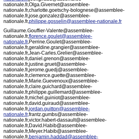
nationale.fr,Olga.Givernet@assemblee-
nationale.fr,charlotte.goetschy-bolognese@assemblee-
nationale.fr,jose.gonzalez@assemblee-
nationale.fr,
philippe.gosselin@assemblee-nationale.fr
Guillaume.Gouffier-Valente@assemblee-
nationale.fr,
florence.goulet@assemblee-
nationale.fr
,Perrine.Goulet@assemblee-
nationale.fr,geraldine.grangier@assemblee-
nationale.fr,Jean-Carles.Grelier@assemblee-
nationale.fr,daniel.grenon@assemblee-
nationale.fr,justine.gruet@assemblee-
nationale.fr,jerome.guedj@assemblee-
nationale.fr,clemence.guette@assemblee-
nationale.fr,Marie.Guevenoux@assemblee-
nationale.fr,claire.guichard@assemblee-
nationale.fr,philippe.guillemard@assemblee-
nationale.fr,michel.guiniot@assemblee-
nationale.fr,david.guiraud@assemblee-
nationale.fr,
jordan.guitton@assemblee-
nationale.fr,
frantz.gumbs@assemblee-
nationale.fr,victor.habert-dassault@assemblee-
nationale.fr,David.Habib@assemblee-
nationale.fr,Meyer.Habib@assemblee-
nationale.fr,
benjamin.haddad@assemblee-