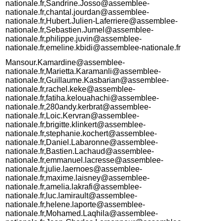
nationale.fr,Sandrine.Josso@assemblee-
nationale.fr,chantal.jourdan@assemblee-
nationale.fr,Hubert.Julien-Laferriere@assemblee-
nationale.fr,Sebastien.Jumel@assemblee-
nationale.fr,philippe.juvin@assemblee-
nationale.fr,emeline.kbidi@assemblee-nationale.fr
Mansour.Kamardine@assemblee-
nationale.fr,Marietta.Karamanli@assemblee-
nationale.fr,Guillaume.Kasbarian@assemblee-
nationale.fr,rachel.keke@assemblee-
nationale.fr,fatiha.kelouahachi@assemblee-
nationale.fr,280andy.kerbrat@assemblee-
nationale.fr,Loic.Kervran@assemblee-
nationale.fr,brigitte.klinkert@assemblee-
nationale.fr,stephanie.kochert@assemblee-
nationale.fr,Daniel.Labaronne@assemblee-
nationale.fr,Bastien.Lachaud@assemblee-
nationale.fr,emmanuel.lacresse@assemblee-
nationale.fr,julie.laernoes@assemblee-
nationale.fr,maxime.laisney@assemblee-
nationale.fr,amelia.lakrafi@assemblee-
nationale.fr,luc.lamirault@assemblee-
nationale.fr,helene.laporte@assemblee-
nationale.fr,Mohamed.Laqhila@assemblee-