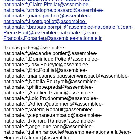
nationale.fr,Claire.Pitollat@assemblee-
nationale.fr,christophe.plassard@assemblee-
nationale.fr,marie.pochon@assemblee-
nationale.fr,lisette.pollet@assemblee-
nationale.fr,barbara.pompili@assemblee-nationale.fr,Jean-
Pierre.Pont@assemblee-nationale.fr,Jean-
Francois.Portarrieu@assemblee-nationale.fr
thomas.portes@assemblee-
nationale.fr,alexandre.portier@assemblee-
nationale.fr,Dominique.Potier@assemblee-
nationale.fr,Josy.Poueyto@assemblee-
nationale.fr,Eric.Poulliat@assemblee-
nationale.fr,marieagnes.poussier-winsback@assemblee-
nationale.fr,Natalia.Pouzyreff@assemblee-
nationale.fr,philippe.pradal@assemblee-
nationale.fr,Aurelien.Pradie@assemblee-
nationale.fr,Loic.Prudhomme@assemblee-
nationale.fr,Adrien.Quatennens@assemblee-
nationale.fr,Valerie.Rabault@assemblee-
nationale.fr,stephane.rambaud@assemblee-
nationale.fr,Richard.Ramos@assemblee-
nationale.fr,angelique.ranc@assemblee-
nationale.fr,julien.rancoule@assemblee-nationale.fr,Jean-
Hugues.Ratenon@assemblee-