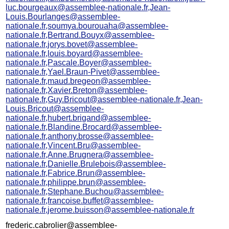
luc.bourgeaux@assemblee-nationale.fr,Jean-
Louis.Bourlanges@assemblee-
nationale.fr,soumya.bourouaha@assemblee-
nationale.fr,Bertrand.Bouyx@assemblee-
nationale.fr,jorys.bovet@assemblee-
nationale.fr,louis.boyard@assemblee-
nationale.fr,Pascale.Boyer@assemblee-
nationale.fr,Yael.Braun-Pivet@assemblee-
nationale.fr,maud.bregeon@assemblee-
nationale.fr,Xavier.Breton@assemblee-
nationale.fr,Guy.Bricout@assemblee-nationale.fr,Jean-
Louis.Bricout@assemblee-
nationale.fr,hubert.brigand@assemblee-
nationale.fr,Blandine.Brocard@assemblee-
nationale.fr,anthony.brosse@assemblee-
nationale.fr,Vincent.Bru@assemblee-
nationale.fr,Anne.Brugnera@assemblee-
nationale.fr,Danielle.Brulebois@assemblee-
nationale.fr,Fabrice.Brun@assemblee-
nationale.fr,philippe.brun@assemblee-
nationale.fr,Stephane.Buchou@assemblee-
nationale.fr,francoise.buffet@assemblee-
nationale.fr,jerome.buisson@assemblee-nationale.fr
frederic.cabrolier@assemblee-