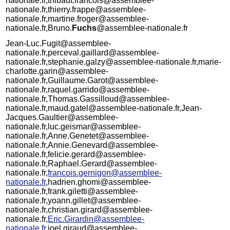
nationale.fr,thibaut.francois@assemblee-
nationale.fr,thierry.frappe@assemblee-
nationale.fr,martine.froger@assemblee-
nationale.fr,Bruno.
Fuchs
@assemblee-nationale.fr
Jean-Luc.Fugit@assemblee-
nationale.fr,perceval.gaillard@assemblee-
nationale.fr,stephanie.galzy@assemblee-nationale.fr,marie-
charlotte.garin@assemblee-
nationale.fr,Guillaume.Garot@assemblee-
nationale.fr,raquel.garrido@assemblee-
nationale.fr,Thomas.Gassilloud@assemblee-
nationale.fr,maud.gatel@assemblee-nationale.fr,Jean-
Jacques.Gaultier@assemblee-
nationale.fr,luc.geismar@assemblee-
nationale.fr,Anne.Genetet@assemblee-
nationale.fr,Annie.Genevard@assemblee-
nationale.fr,felicie.gerard@assemblee-
nationale.fr,Raphael.Gerard@assemblee-
nationale.fr,
francois.gernigon@assemblee-
nationale.fr
,hadrien.ghomi@assemblee-
nationale.fr,frank.giletti@assemblee-
nationale.fr,yoann.gillet@assemblee-
nationale.fr,christian.girard@assemblee-
nationale.fr,
Eric.Girardin@assemblee-
nationale.fr
,joel.giraud@assemblee-