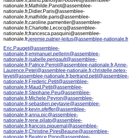
nationale.fr,astrid.panosyan-bouvet@assemblee-
nationale.fr,Mathilde.Panot@assemblee-
nationale.fr,Didier.Paris@assemblee-
nationale.fr,mathilde.paris@assemblee-
nationale.fr,caroline.parmentier@assemblee-
nationale.fr,Charlotte.Lecocq@assemblee-
nationale.fr,francesca.pasquini@assemblee-
nationale.fr,
jeremie.patrier-leitus@assemblee-nationale.fr
Eric.Pauget@assemblee-
nationale.fr,emmanuel.pellerin@assemblee-
nationale.fr,isabelle.perigault@assemblee-
nationale.fr,Patrice.Perrot@assemblee-nationale.fr,Anne-
Laurence.Petel@assemblee-nationale.fr,christelle.petex-
levet@assemblee-nationale.fr,bertrand.petit@assemblee-
nationale.fr,Frederic.Petit@assemblee-
nationale.fr,Maud.Petit@assemblee-
nationale.fr,Stephane.Peu@assemblee-
nationale.fr,Michele.Peyron@assemblee-
nationale.fr,sebastien.peytavie@assemblee-
nationale.fr,kevin.pfeffer@assemblee-
nationale.fr,anna.pic@assemblee-
nationale.fr,rene.pilato@assemblee-
nationale.fr,francois.piquemal@assemblee-
nationale.fr,Christine.PiresBeaune@assemblee-
nationale.fr,Beatrice.Piron@assemblee-