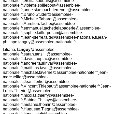
nationale.fr,ersilia.soudais@assemblee-
nationale.fr,violette.spillebout@assemblee-
nationale.fr,anne.stambach-terrenoir@assemblee-
nationale.fr,Bruno.Studer@assemblee-
nationale.fr,Michele.Tabarot@assemblee-
nationale.fr,Aurelien.Tache@assemblee-
nationale.fr,emmanuel.tachedelapagerie@assemblee-
nationale.fr,sophie.taille-polian@assemblee-
nationale.fr,jean-pierre.taite@assemblee-nationale.fr,jean-
philippe.tanguy@assemblee-nationale.fr
Liliana.
Tanguy
@assemblee-
nationale.fr,sarah.tanzilli@assemblee-
nationale.fr,david.taupiac@assemblee-
nationale.fr,andree.taurinya@assemblee-
nationale.fr,matthias.tavel@assemblee-
nationale.fr,michael.taverne@assemblee-nationale.fr,jean-
marc.tellier@assemblee-
nationale.fr,Jean.Terlier@assemblee-
nationale.fr,Vincent.Thiebaut@assemblee-nationale.fr,Jean-
Louis.Thieriot@assemblee-
nationale.fr,nicolas.thierry@assemblee-
nationale.fr,Sabine.Thillaye@assemblee-
nationale.fr,melanie.thomin@assemblee-
nationale.fr,Huguette.Tiegna@assemblee-
nationale.fr,lionel.tivoli@assemblee-