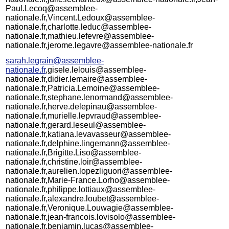
Paul.Lecoq@assemblee-
nationale.fr,Vincent.Ledoux@assemblee-
nationale.fr,charlotte.leduc@assemblee-
nationale.fr,mathieu.lefevre@assemblee-
nationale.fr,jerome.legavre@assemblee-nationale.fr
sarah.legrain@assemblee-
nationale.fr
,gisele.lelouis@assemblee-
nationale.fr,didier.lemaire@assemblee-
nationale.fr,Patricia.Lemoine@assemblee-
nationale.fr,stephane.lenormand@assemblee-
nationale.fr,herve.delepinau@assemblee-
nationale.fr,murielle.lepvraud@assemblee-
nationale.fr,gerard.leseul@assemblee-
nationale.fr,katiana.levavasseur@assemblee-
nationale.fr,delphine.lingemann@assemblee-
nationale.fr,Brigitte.Liso@assemblee-
nationale.fr,christine.loir@assemblee-
nationale.fr,aurelien.lopezliguori@assemblee-
nationale.fr,Marie-France.Lorho@assemblee-
nationale.fr,philippe.lottiaux@assemblee-
nationale.fr,alexandre.loubet@assemblee-
nationale.fr,Veronique.Louwagie@assemblee-
nationale.fr,jean-francois.lovisolo@assemblee-
nationale.fr,benjamin.lucas@assemblee-