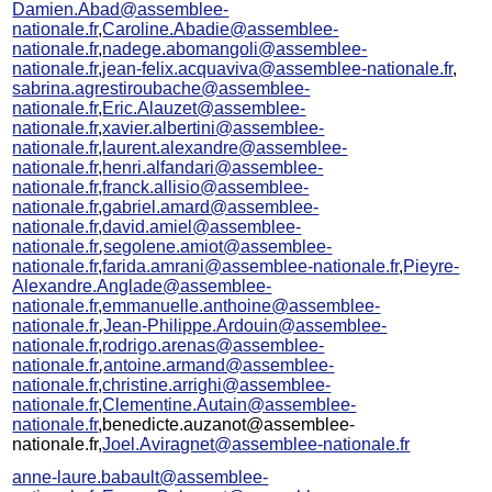
Damien.Abad@assemblee-
nationale.fr
,
Caroline.Abadie@assemblee-
nationale.fr
,
nadege.abomangoli@assemblee-
nationale.fr
,
jean-felix.acquaviva@assemblee-nationale.fr
,
sabrina.agrestiroubache@assemblee-
nationale.fr
,
Eric.Alauzet@assemblee-
nationale.fr
,
xavier.albertini@assemblee-
nationale.fr
,
laurent.alexandre@assemblee-
nationale.fr
,
henri.alfandari@assemblee-
nationale.fr
,
franck.allisio@assemblee-
nationale.fr
,
gabriel.amard@assemblee-
nationale.fr
,
david.amiel@assemblee-
nationale.fr
,
segolene.amiot@assemblee-
nationale.fr
,
farida.amrani@assemblee-nationale.fr
,
Pieyre-
Alexandre.Anglade@assemblee-
nationale.fr
,
emmanuelle.anthoine@assemblee-
nationale.fr
,
Jean-Philippe.Ardouin@assemblee-
nationale.fr
,
rodrigo.arenas@assemblee-
nationale.fr
,
antoine.armand@assemblee-
nationale.fr
,
christine.arrighi@assemblee-
nationale.fr
,
Clementine.Autain@assemblee-
nationale.fr
,benedicte.auzanot@assemblee-
nationale.fr,
Joel.Aviragnet@assemblee-nationale.fr
anne-laure.babault@assemblee-