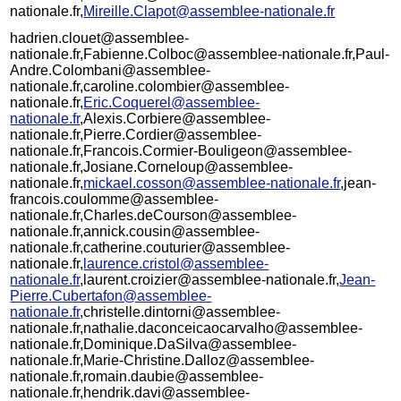
nationale.fr,
Mireille.Clapot@assemblee-nationale.fr
hadrien.clouet@assemblee-
nationale.fr,Fabienne.Colboc@assemblee-nationale.fr,Paul-
Andre.Colombani@assemblee-
nationale.fr,caroline.colombier@assemblee-
nationale.fr,
Eric.Coquerel@assemblee-
nationale.fr
,Alexis.Corbiere@assemblee-
nationale.fr,Pierre.Cordier@assemblee-
nationale.fr,Francois.Cormier-Bouligeon@assemblee-
nationale.fr,Josiane.Corneloup@assemblee-
nationale.fr,
mickael.cosson@assemblee-nationale.fr
,jean-
francois.coulomme@assemblee-
nationale.fr,Charles.deCourson@assemblee-
nationale.fr,annick.cousin@assemblee-
nationale.fr,catherine.couturier@assemblee-
nationale.fr,
laurence.cristol@assemblee-
nationale.fr
,laurent.croizier@assemblee-nationale.fr,
Jean-
Pierre.Cubertafon@assemblee-
nationale.fr
,christelle.dintorni@assemblee-
nationale.fr,nathalie.daconceicaocarvalho@assemblee-
nationale.fr,Dominique.DaSilva@assemblee-
nationale.fr,Marie-Christine.Dalloz@assemblee-
nationale.fr,romain.daubie@assemblee-
nationale.fr,hendrik.davi@assemblee-