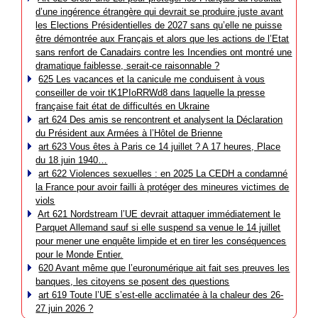
d’une ingérence étrangère qui devrait se produire juste avant
les Elections Présidentielles de 2027 sans qu’elle ne puisse
être démontrée aux Français et alors que les actions de l’Etat
sans renfort de Canadairs contre les Incendies ont montré une
dramatique faiblesse, serait-ce raisonnable ?
625 Les vacances et la canicule me conduisent à vous
conseiller de voir tK1PIoRRWd8 dans laquelle la presse
française fait état de difficultés en Ukraine
art 624 Des amis se rencontrent et analysent la Déclaration
du Président aux Armées à l’Hôtel de Brienne
art 623 Vous êtes à Paris ce 14 juillet ? A 17 heures, Place
du 18 juin 1940…
art 622 Violences sexuelles : en 2025 La CEDH a condamné
la France pour avoir failli à protéger des mineures victimes de
viols
Art 621 Nordstream l’UE devrait attaquer immédiatement le
Parquet Allemand sauf si elle suspend sa venue le 14 juillet
pour mener une enquête limpide et en tirer les conséquences
pour le Monde Entier.
620 Avant même que l’euronumérique ait fait ses preuves les
banques, les citoyens se posent des questions
art 619 Toute l’UE s’est-elle acclimatée à la chaleur des 26-
27 juin 2026 ?