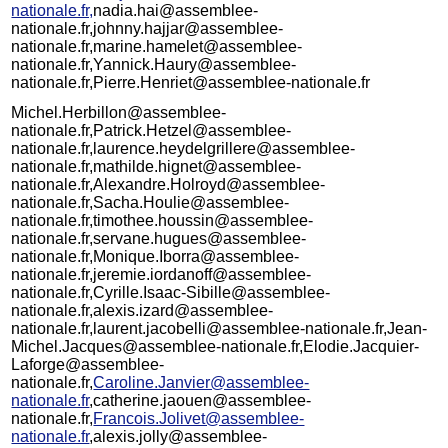
nationale.fr,
nadia.hai@assemblee-
nationale.fr,johnny.hajjar@assemblee-
nationale.fr,marine.hamelet@assemblee-
nationale.fr,Yannick.Haury@assemblee-
nationale.fr,Pierre.Henriet@assemblee-nationale.fr
Michel.Herbillon@assemblee-
nationale.fr,Patrick.Hetzel@assemblee-
nationale.fr,laurence.heydelgrillere@assemblee-
nationale.fr,mathilde.hignet@assemblee-
nationale.fr,Alexandre.Holroyd@assemblee-
nationale.fr,Sacha.Houlie@assemblee-
nationale.fr,timothee.houssin@assemblee-
nationale.fr,servane.hugues@assemblee-
nationale.fr,Monique.Iborra@assemblee-
nationale.fr,jeremie.iordanoff@assemblee-
nationale.fr,Cyrille.Isaac-Sibille@assemblee-
nationale.fr,alexis.izard@assemblee-
nationale.fr,laurent.jacobelli@assemblee-nationale.fr,Jean-
Michel.Jacques@assemblee-nationale.fr,Elodie.Jacquier-
Laforge@assemblee-
nationale.fr,
Caroline.Janvier@assemblee-
nationale.fr
,catherine.jaouen@assemblee-
nationale.fr,
Francois.Jolivet@assemblee-
nationale.fr
,alexis.jolly@assemblee-