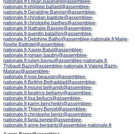
nationale.fr,Erwan.Balanant@assemblee-
nationale.fr,philippe.ballard@assemblee-
nationale.fr,Geraldine.Bannier@assemblee-
nationale.fr,christian.baptiste@assemblee-
nationale.fr,christophe.barthes@assemblee-
nationale.fr,Nathalie.Bassire@assemblee-
nationale.fr,quentin.bataillon@assemblee-
nationale.fr,Delphine.Batho@assemblee-nationale.fr,Marie-
Noelle.Battistel@assemblee-
nationale.fr,Xavier.Batut@assemblee-
nationale.fr,romain.baubry@assemblee-
nationale.fr,julien.bayou@assemblee-nationale.fr
,
Thibault.Bazin@assemblee-nationale.fr,Valerie.Bazin-
Malgras@assemblee-
nationale.fr,jose.beaurain@assemblee-
nationale.fr,Belkhir.Belhaddad@assemblee-
nationale.fr,mounir.belhamiti@assemblee-
nationale.fr,beatrice.bellamy@assemblee-
nationale.fr,lisa.belluco@assemblee-
nationale.fr,karim.bencheikh@assemblee-
nationale.fr,Thierry.Benoit@assemblee-
nationale.fr,christophe.bentz@assemblee-
nationale.fr,fanta.berete@assemblee-
nationale.fr,anne.bergantz@assemblee-nationale.fr