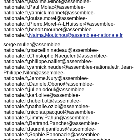
nationale.fr,Maxime.Minot@assemblee-
nationale.fr,Paul.Molac@assemblee-
nationale.fr,yannick.monnet@assemblee-
nationale.fr,louise.morel@assemblee-
nationale.fr,Pierre.Morel-A-LHuissier@assemblee-
nationale.fr,benoit.mournet@assemblee-
nationale.fr,
Naima.Moutchou@assemblee-nationale.fr
serge.muller@assemblee-
nationale.fr,marcellin.nadeau@assemblee-
nationale.fr,Christophe.Naegelen@assemblee-
nationale.fr,philippe.naillet@assemblee-
nationale.fr,yannick.neuder@assemblee-nationale.fr, Jean-
Philippe.Nilor@assemblee-
nationale.fr,Jerome.Nury@assemblee-
nationale.fr,Daniele.Obono@assemblee-
nationale.fr,julien.odoul@assemblee-
nationale.fr,karl.olive@assemblee-
nationale.fr,hubert.ott@assemblee-
nationale.fr,nathalie.oziol@assemblee-
nationale.fr,nicolas.pacquot@assemblee-
nationale.fr,Jimmy.Pahun@assemblee-
nationale.fr,Bertrand.Pancher@assemblee-
nationale.fr,laurent.panifous@assemblee-
nationale.fr,Sophie.Panonacle@assemblee-