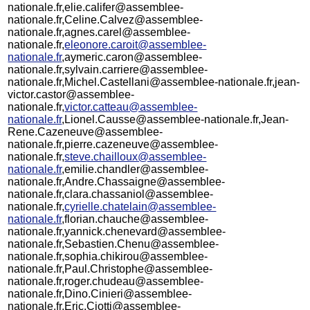
nationale.fr,elie.califer@assemblee-
nationale.fr,Celine.Calvez@assemblee-
nationale.fr,agnes.carel@assemblee-
nationale.fr,
eleonore.caroit@assemblee-
nationale.fr
,aymeric.caron@assemblee-
nationale.fr,sylvain.carriere@assemblee-
nationale.fr,Michel.Castellani@assemblee-nationale.fr,jean-
victor.castor@assemblee-
nationale.fr,
victor.catteau@assemblee-
nationale.fr
,Lionel.Causse@assemblee-nationale.fr,Jean-
Rene.Cazeneuve@assemblee-
nationale.fr,pierre.cazeneuve@assemblee-
nationale.fr,
steve.chailloux@assemblee-
nationale.fr
,emilie.chandler@assemblee-
nationale.fr,Andre.Chassaigne@assemblee-
nationale.fr,clara.chassaniol@assemblee-
nationale.fr,
cyrielle.chatelain@assemblee-
nationale.fr
,florian.chauche@assemblee-
nationale.fr,yannick.chenevard@assemblee-
nationale.fr,Sebastien.Chenu@assemblee-
nationale.fr,sophia.chikirou@assemblee-
nationale.fr,Paul.Christophe@assemblee-
nationale.fr,roger.chudeau@assemblee-
nationale.fr,Dino.Cinieri@assemblee-
nationale.fr,Eric.Ciotti@assemblee-