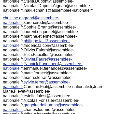
nationale.fr,Stella.Dupont@assemblee-
nationale.fr,Nicolas.Dupont-Aignan@assemblee-
nationale.fr,inaki.echaniz@assemblee-nationale.fr
christine.engrand@assemblee-
nationale.fr
,karen.erodi@assemblee-
nationale.fr,Sophie.Errante@assemblee-
nationale.fr,laurent.esquenet@assemblee-
nationale.fr,martine.etienne@assemblee-
nationale.fr,
philippe.fait@assemblee-
nationale.fr
,frederic.falcon@assemblee-
nationale.fr,Olivier.Falorni@assemblee-
nationale.fr,Elsa.Faucillon@assemblee-
nationale.fr,
Olivier.Faure@assemblee-
nationale.fr
,
Yannick.Favennec@assemblee-
nationale.fr
,emmanuel.fernandes@assemblee-
nationale.fr,marc.ferracci@assemblee-
nationale.fr,marina.ferrari@assemblee-
nationale.fr,
sylvie.ferrer@assemblee-
nationale.fr
,Caroline.Fiat@assemblee-nationale.fr,Jean-
Marie.Fievet@assemblee-
nationale.fr,estelle.folest@assemblee-
nationale.fr,Nicolas.Forissier@assemblee-
nationale.fr,
gregoire.defournas@assemblee-
nationale.fr
,charles.fournier@assemblee-