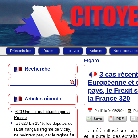
Présentation
L’auteur
Le livre
Acheter
Nous contacte
Figaro
Recherche
3 cas récen
Européenne et c
pays, le Frexit 
la France 320
Articles récents
Publié le
04/05/2024
|
Pa
629 Une Loi mal étudiée par la
Presse
art 628 En 1946, les députés de
l’État français (régime de Vichy)
J’ai déjà diffusé sur F
ne revinrent pas, car le régime fut
et j’ajoute ici des extrai