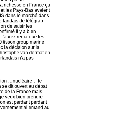
la richesse en France ça
 et les Pays-Bas avaient
TKMS dans le marché dans
éerlandais de télégrap
on de saisir les
nfirmé il y a bien
s l’aurez remarqué les
0 tisson group marine
 la décision sur la
 Christophe van dermat en
rlandais n’a pas
asion …nucléaire… le
se dit ouvert au débat
re de la France mais
 je veux bien prendre
 on est perdant perdant
gouvernement allemand au