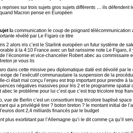
 reprises sur trois sujets gros sujets différents … ils défendent 
d quand Macron pense en Européen
jet l
a communication le coup de poignard télécommunication 
ortante révélé par Le Figaro ce titre
is 2 alors iris c’est le Starlink européen un futur système de sate
vorable à la 4:10 France avec un fait rarissime note Le Figaro, il
d de l’économie et vice-chancelier Robert abec au commissaire
Breton je vous lis
aro dans cette missive peu diplomatique daté est dévoilé par le 
exige de l’exécutif communautaire la suspension de la procédur
e-ci était mal conçu l’enjeu est trop important pour prendre à l
uences négatives massives pour Iris 2 et le programme spatial
 abec le problème pour lui c’est que c’est trop tricolore trop fra
o, vue de Berlin c’est un consortium trop tricolore baptisé space 
nt qui a privilégié tirer ? boton breton ? le montant initial de l
d’euros dont 2,4 milliards financés par le budget
t plus exorbitant par l’Allemagne qu’i le dit comme ça qu’il servi