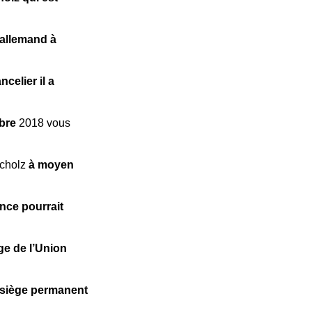
 allemand à
ncelier il a
mbre
2018 vous
Scholz
à moyen
ance pourrait
ge de l’Union
u siège permanent