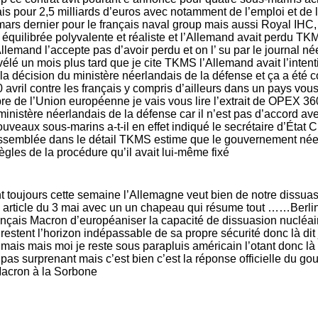
 pour 2,5 milliards d’euros avec notamment de l’emploi et de 
mars dernier pour le français naval group mais aussi Royal IHC,
re équilibrée polyvalente et réaliste et l’Allemand avait perdu 
Allemand l’accepte pas d’avoir perdu et on l’ su par le journal n
élé un mois plus tard que je cite TKMS l’Allemand avait l’intenti
la décision du ministère néerlandais de la défense et ça a été co
30 avril contre les français y compris d’ailleurs dans un pays vou
 de l’Union européenne je vais vous lire l’extrait de OPEX 36
nistère néerlandais de la défense car il n’est pas d’accord avec
ouveaux sous-marins a-t-il en effet indiqué le secrétaire d’État
’assemblée dans le détail TKMS estime que le gouvernement née
ègles de la procédure qu’il avait lui-même fixé
t toujours cette semaine l’Allemagne veut bien de notre dissu
 article du 3 mai avec un un chapeau qui résume tout ……Berlin 
rançais Macron d’européaniser la capacité de dissuasion nucléai
restent l’horizon indépassable de sa propre sécurité donc là dit
 mais mais moi je reste sous parapluis américain l’otant donc là
t pas surprenant mais c’est bien c’est la réponse officielle du 
Macron à la Sorbone