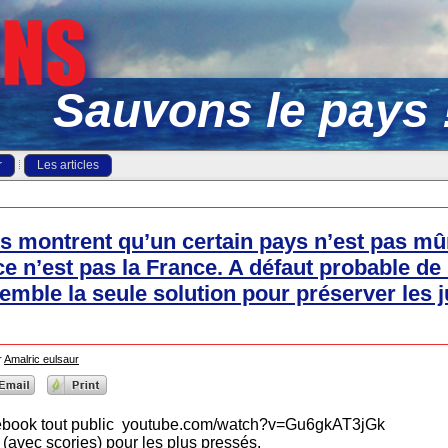
Sauvons le pays 
r
Les articles
ts montrent qu’un certain pays n’est pas mû
e n’est pas la France. A défaut probable de
semble la seule solution pour préserver les j
r
Amalric eulsaur
acebook tout public youtube.com/watch?v=Gu6gkAT3jGk
ts (avec scories) pour les plus pressés.