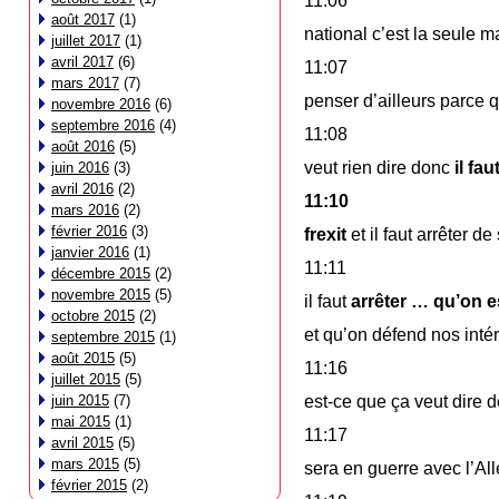
11:06
août 2017
(1)
national c’est la seule m
juillet 2017
(1)
avril 2017
(6)
11:07
mars 2017
(7)
penser d’ailleurs parce q
novembre 2016
(6)
septembre 2016
(4)
11:08
août 2016
(5)
veut rien dire donc
il fau
juin 2016
(3)
avril 2016
(2)
11:10
mars 2016
(2)
février 2016
(3)
frexit
et il faut arrêter d
janvier 2016
(1)
11:11
décembre 2015
(2)
novembre 2015
(5)
il faut
arrêter … qu’on es
octobre 2015
(2)
et qu’on défend nos inté
septembre 2015
(1)
août 2015
(5)
11:16
juillet 2015
(5)
juin 2015
(7)
est-ce que ça veut dire 
mai 2015
(1)
11:17
avril 2015
(5)
mars 2015
(5)
sera en guerre avec l’A
février 2015
(2)