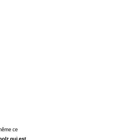
 même ce
holz qui est