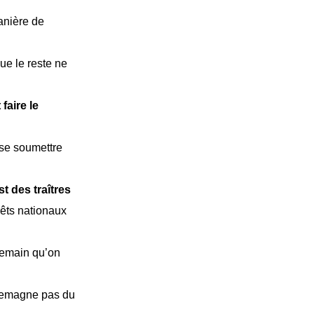
anière de
ue le reste ne
t faire le
e se soumettre
t des traîtres
rêts nationaux
demain qu’on
llemagne pas du