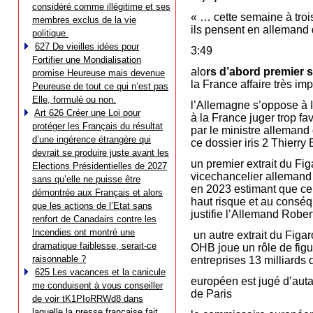
considéré comme illégitime et ses
« … cette semaine à trois
membres exclus de la vie
ils pensent en alleman
politique.
627 De vieilles idées pour
3:49
Fortifier une Mondialisation
alo
rs d’abord premier su
promise Heureuse mais devenue
la France affaire très imp
Peureuse de tout ce qui n’est pas
Elle, formulé ou non.
l’Allemagne s’oppose à Ir
Art 626 Créer une Loi pour
à la France juger trop fa
protéger les Français du résultat
par le ministre alleman
d’une ingérence étrangère qui
ce dossier iris 2 Thierry 
devrait se produire juste avant les
un premier extrait du Fig
Elections Présidentielles de 2027
vicechancelier allemand 
sans qu’elle ne puisse être
en 2023 estimant que cell
démontrée aux Français et alors
haut risque et au conséq
que les actions de l’Etat sans
justifie l’Allemand Robert
renfort de Canadairs contre les
Incendies ont montré une
un autre extrait du Figar
dramatique faiblesse, serait-ce
OHB joue un rôle de figura
raisonnable ?
entreprises 13 milliards 
625 Les vacances et la canicule
européen est jugé d’autan
me conduisent à vous conseiller
de Paris
de voir tK1PIoRRWd8 dans
laquelle la presse française fait