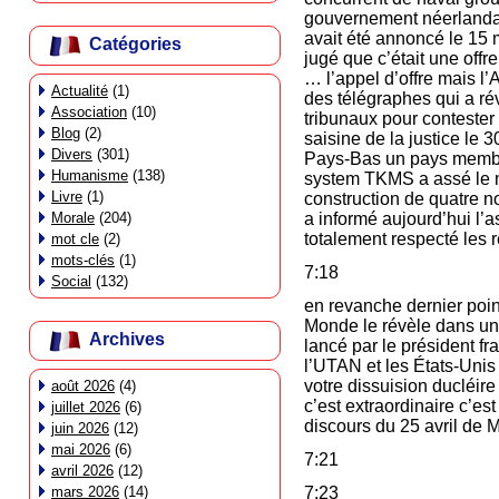
gouvernement néerlandais
avait été annoncé le 15 
Catégories
jugé que c’était une off
… l’appel d’offre mais l’
Actualité
(1)
des télégraphes qui a rév
Association
(10)
tribunaux pour contester 
Blog
(2)
saisine de la justice le 
Divers
(301)
Pays-Bas un pays membre
Humanisme
(138)
system TKMS a assé le mi
Livre
(1)
construction de quatre n
Morale
(204)
a informé aujourd’hui l
totalement respecté les r
mot cle
(2)
mots-clés
(1)
7:18
Social
(132)
en revanche dernier poin
Monde le révèle dans un
Archives
lancé par le président f
l’UTAN et les États-Unis 
votre dissuision ducléire
août 2026
(4)
c’est extraordinaire c’es
juillet 2026
(6)
discours du 25 avril de 
juin 2026
(12)
mai 2026
(6)
7:21
avril 2026
(12)
mars 2026
(14)
7:23