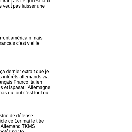
français ce qui est faux
le veut pas laisser une
current américain mais
rançais c’est vieille
a dernier extrait que je
s intérêts allemands via
nçais Franco italien
s et ispasat l’Allemagne
as du tout c’est tout ou
strie de défense
cle ce 1er mai le titre
r l’Allemand TKMS
hetés par le