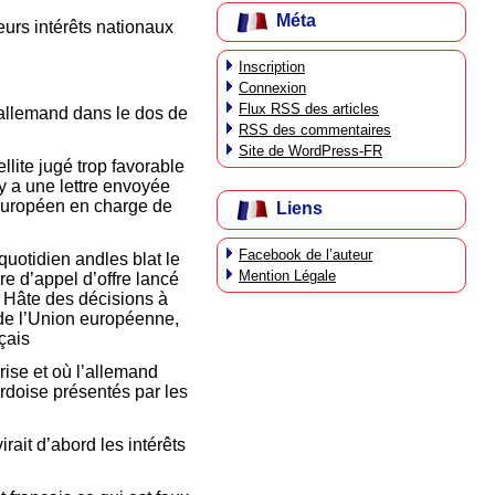
Méta
leurs intérêts nationaux
Inscription
Connexion
Flux
RSS
des articles
allemand dans le dos de
RSS
des commentaires
Site de WordPress-FR
llite jugé trop favorable
 y a une lettre envoyée
 européen en charge de
Liens
Facebook de l’auteur
quotidien andles blat le
Mention Légale
e d’appel d’offre lancé
a Hâte des décisions à
 de l’Union européenne,
nçais
rise et où l’allemand
’ardoise présentés par les
rait d’abord les intérêts