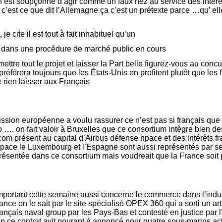
est soupçonné d’agir comme un faux nez au service des intérêt 
s c’est ce que dit l’Allemagne ça c’est un prétexte parce …qu’ el
, je cite il est tout à fait inhabituel qu’un
 dans une procédure de marché public en cours
ettre tout le projet et laisser la Part belle figurez-vous au con
référera toujours que les États-Unis en profitent plutôt que les f
 rien laisser aux Français
sion européenne a voulu rassurer ce n’est pas si français que ç
 …. on fait valoir à Bruxelles que ce consortium intègre bien de
m présent au capital d’Airbus défense npace et des intérêts fra
space le Luxembourg et l’Espagne sont aussi représentés par se
présentée dans ce consortium mais voudreait que la France soit p
mportant cette semaine aussi concerne le commerce dans l’indu
ance on le sait par le site spécialisé OPEX 360 qui a sorti un arti
rançais naval group par les Pays-Bas et contesté en justice pa
p ce contrat avit pourant é annoncé pour quatre sous-marins ac