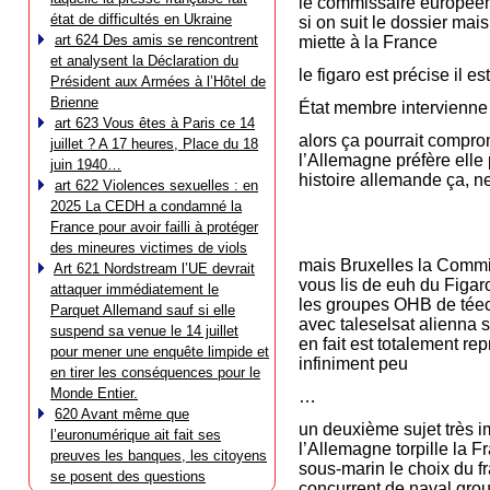
le commissaire européen 
état de difficultés en Ukraine
si on suit le dossier mai
art 624 Des amis se rencontrent
miette à la France
et analysent la Déclaration du
le figaro est précise il est
Président aux Armées à l’Hôtel de
Brienne
État membre intervienne
art 623 Vous êtes à Paris ce 14
alors ça pourrait comprom
juillet ? A 17 heures, Place du 18
l’Allemagne préfère elle p
juin 1940…
histoire allemande ça, ne
art 622 Violences sexuelles : en
2025 La CEDH a condamné la
France pour avoir failli à protéger
des mineures victimes de viols
mais Bruxelles la Commis
Art 621 Nordstream l’UE devrait
vous lis de euh du Figaro
attaquer immédiatement le
les groupes OHB de téeco
Parquet Allemand sauf si elle
avec taleselsat alienna 
suspend sa venue le 14 juillet
en fait est totalement re
pour mener une enquête limpide et
infiniment peu
en tirer les conséquences pour le
Monde Entier.
…
620 Avant même que
un deuxième sujet très i
l’euronumérique ait fait ses
l’Allemagne torpille la Fr
preuves les banques, les citoyens
sous-marin le choix du f
se posent des questions
concurrent de naval grou