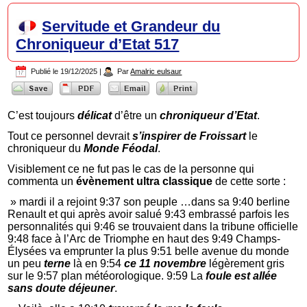
Servitude et Grandeur du
Chroniqueur d’Etat 517
Publié le
19/12/2025
|
Par
Amalric eulsaur
C’est toujours
délicat
d’être un
chroniqueur d’Etat
.
Tout ce personnel devrait
s’inspirer de Froissart
le
chroniqueur du
Monde Féodal
.
Visiblement ce ne fut pas le cas de la personne qui
commenta un
évènement ultra classique
de cette sorte :
» mardi il a rejoint 9:37 son peuple …dans sa 9:40 berline
Renault et qui après avoir salué 9:43 embrassé parfois les
personnalités qui 9:46 se trouvaient dans la tribune officielle
9:48 face à l’Arc de Triomphe en haut des 9:49 Champs-
Élysées va emprunter la plus 9:51 belle avenue du monde
un peu
terne
là en 9:54
ce 11 novembre
légèrement gris
sur le 9:57 plan météorologique. 9:59 La
foule est allée
sans doute déjeuner
.