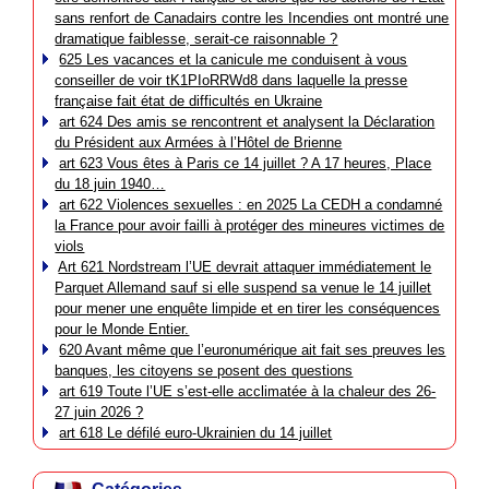
sans renfort de Canadairs contre les Incendies ont montré une
dramatique faiblesse, serait-ce raisonnable ?
625 Les vacances et la canicule me conduisent à vous
conseiller de voir tK1PIoRRWd8 dans laquelle la presse
française fait état de difficultés en Ukraine
art 624 Des amis se rencontrent et analysent la Déclaration
du Président aux Armées à l’Hôtel de Brienne
art 623 Vous êtes à Paris ce 14 juillet ? A 17 heures, Place
du 18 juin 1940…
art 622 Violences sexuelles : en 2025 La CEDH a condamné
la France pour avoir failli à protéger des mineures victimes de
viols
Art 621 Nordstream l’UE devrait attaquer immédiatement le
Parquet Allemand sauf si elle suspend sa venue le 14 juillet
pour mener une enquête limpide et en tirer les conséquences
pour le Monde Entier.
620 Avant même que l’euronumérique ait fait ses preuves les
banques, les citoyens se posent des questions
art 619 Toute l’UE s’est-elle acclimatée à la chaleur des 26-
27 juin 2026 ?
art 618 Le défilé euro-Ukrainien du 14 juillet