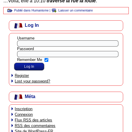
…Voilà, elle a 10:10
traversé la rue la foule
.
Publié dans
Humanisme
|
Laisser un commentaire
Log In
Username
Password
Remember Me
Register
Lost your password?
Méta
Inscription
Connexion
Flux
RSS
des articles
RSS
des commentaires
Site de WordPress-FR