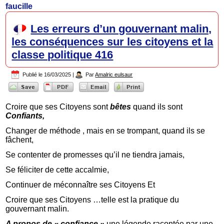
faucille
Les erreurs d’un gouvernant malin,
les conséquences sur les citoyens et la
classe politique 416
Publié le
16/03/2025
|
Par
Amalric eulsaur
Croire que ses Citoyens sont
bêtes
quand ils sont
Confiants,
Changer de méthode , mais en se trompant, quand ils se
fâchent,
Se contenter de promesses qu’il ne tiendra jamais,
Se féliciter de cette accalmie,
Continuer de méconnaître ses Citoyens Et
Croire que ses Citoyens …telle est la pratique du
gouvernant malin.
A propos de « confiance »
une légende racontée par une