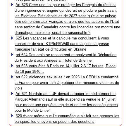
Art 626 Créer une Loi pour protéger les Français du résultat
d’une ingérence étrangère qui devrait se produire juste avant
les Elections Présidentielles de 2027 sans qu’elle ne puisse
être démontrée aux Français et alors que les actions de l’Etat
sans renfort de Canadairs contre les Incendies ont montré une
dramatique faiblesse, serait-ce raisonnable ?
625 Les vacances et la canicule me conduisent à vous
conseiller de voir tK1PIoRRWd8 dans laquelle la presse
française fait état de difficultés en Ukraine
art 624 Des amis se rencontrent et analysent la Déclaration
du Président aux Armées à l’Hôtel de Brienne
art 623 Vous êtes à Paris ce 14 juillet ? A 17 heures, Place
du 18 juin 1940…
art 622 Violences sexuelles : en 2025 La CEDH a condamné
la France pour avoir failli à protéger des mineures victimes de
viols
Art 621 Nordstream l’UE devrait attaquer immédiatement le
Parquet Allemand sauf si elle suspend sa venue le 14 juillet
pour mener une enquête limpide et en tirer les conséquences
pour le Monde Entier.
620 Avant même que l’euronumérique ait fait ses preuves les
banques, les citoyens se posent des questions