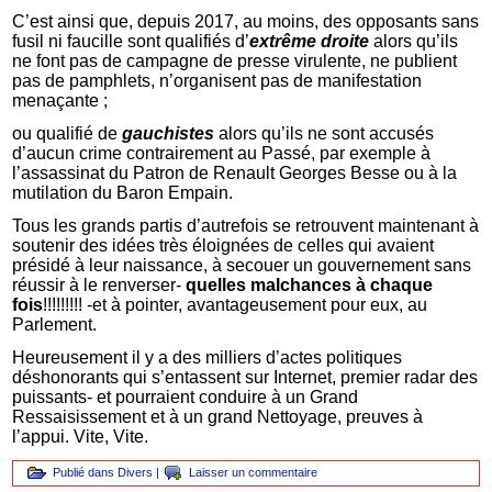
C’est ainsi que, depuis 2017, au moins, des opposants sans
fusil ni faucille sont qualifiés d’
extrême droite
alors qu’ils
ne font pas de campagne de presse virulente, ne publient
pas de pamphlets, n’organisent pas de manifestation
menaçante ;
ou qualifié de
gauchistes
alors qu’ils ne sont accusés
d’aucun crime contrairement au Passé, par exemple à
l’assassinat du Patron de Renault Georges Besse ou à la
mutilation du Baron Empain.
Tous les grands partis d’autrefois se retrouvent maintenant à
soutenir des idées très éloignées de celles qui avaient
présidé à leur naissance, à secouer un gouvernement sans
réussir à le renverser-
quelles malchances
à chaque
fois
!!!!!!!!! -et à pointer, avantageusement pour eux, au
Parlement.
Heureusement il y a des milliers d’actes politiques
déshonorants qui s’entassent sur Internet, premier radar des
puissants- et pourraient conduire à un Grand
Ressaisissement et à un grand Nettoyage, preuves à
l’appui. Vite, Vite.
Publié dans
Divers
|
Laisser un commentaire