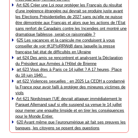
Art 626 Créer une Loi pour protéger les Français du résultat
d’une ingérence étrangère qui devrait se produire juste avant
les Elections Présidentielles de 2027 sans qu’elle ne puisse
être démontrée aux Français et alors que les actions de l’Etat
sans renfort de Canadairs contre les Incendies ont montré une
dramatique faiblesse, serait-ce raisonnable ?
625 Les vacances et la canicule me conduisent à vous
conseiller de voir tK1PIoRRWd8 dans laquelle la presse
française fait état de difficultés en Ukraine
art 624 Des amis se rencontrent et analysent la Déclaration
du Président aux Armées à l’Hôtel de Brienne
art 623 Vous êtes à Paris ce 14 juillet ? A 17 heures, Place
du 18 juin 1940…
art 622 Violences sexuelles : en 2025 La CEDH a condamné
la France pour avoir failli à protéger des mineures victimes de
viols
Art 621 Nordstream l’UE devrait attaquer immédiatement le
Parquet Allemand sauf si elle suspend sa venue le 14 juillet
pour mener une enquête limpide et en tirer les conséquences
pour le Monde Entier.
620 Avant même que l’euronumérique ait fait ses preuves les
banques, les citoyens se posent des questions