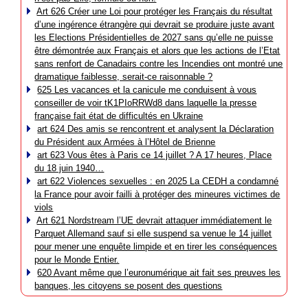
Art 626 Créer une Loi pour protéger les Français du résultat
d’une ingérence étrangère qui devrait se produire juste avant
les Elections Présidentielles de 2027 sans qu’elle ne puisse
être démontrée aux Français et alors que les actions de l’Etat
sans renfort de Canadairs contre les Incendies ont montré une
dramatique faiblesse, serait-ce raisonnable ?
625 Les vacances et la canicule me conduisent à vous
conseiller de voir tK1PIoRRWd8 dans laquelle la presse
française fait état de difficultés en Ukraine
art 624 Des amis se rencontrent et analysent la Déclaration
du Président aux Armées à l’Hôtel de Brienne
art 623 Vous êtes à Paris ce 14 juillet ? A 17 heures, Place
du 18 juin 1940…
art 622 Violences sexuelles : en 2025 La CEDH a condamné
la France pour avoir failli à protéger des mineures victimes de
viols
Art 621 Nordstream l’UE devrait attaquer immédiatement le
Parquet Allemand sauf si elle suspend sa venue le 14 juillet
pour mener une enquête limpide et en tirer les conséquences
pour le Monde Entier.
620 Avant même que l’euronumérique ait fait ses preuves les
banques, les citoyens se posent des questions