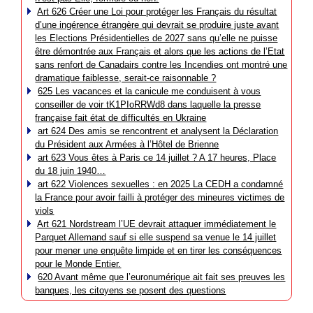
Art 626 Créer une Loi pour protéger les Français du résultat
d’une ingérence étrangère qui devrait se produire juste avant
les Elections Présidentielles de 2027 sans qu’elle ne puisse
être démontrée aux Français et alors que les actions de l’Etat
sans renfort de Canadairs contre les Incendies ont montré une
dramatique faiblesse, serait-ce raisonnable ?
625 Les vacances et la canicule me conduisent à vous
conseiller de voir tK1PIoRRWd8 dans laquelle la presse
française fait état de difficultés en Ukraine
art 624 Des amis se rencontrent et analysent la Déclaration
du Président aux Armées à l’Hôtel de Brienne
art 623 Vous êtes à Paris ce 14 juillet ? A 17 heures, Place
du 18 juin 1940…
art 622 Violences sexuelles : en 2025 La CEDH a condamné
la France pour avoir failli à protéger des mineures victimes de
viols
Art 621 Nordstream l’UE devrait attaquer immédiatement le
Parquet Allemand sauf si elle suspend sa venue le 14 juillet
pour mener une enquête limpide et en tirer les conséquences
pour le Monde Entier.
620 Avant même que l’euronumérique ait fait ses preuves les
banques, les citoyens se posent des questions