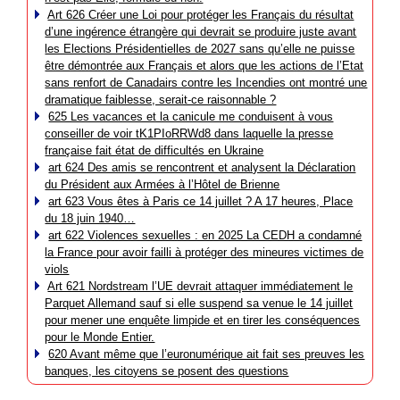
Art 626 Créer une Loi pour protéger les Français du résultat
d’une ingérence étrangère qui devrait se produire juste avant
les Elections Présidentielles de 2027 sans qu’elle ne puisse
être démontrée aux Français et alors que les actions de l’Etat
sans renfort de Canadairs contre les Incendies ont montré une
dramatique faiblesse, serait-ce raisonnable ?
625 Les vacances et la canicule me conduisent à vous
conseiller de voir tK1PIoRRWd8 dans laquelle la presse
française fait état de difficultés en Ukraine
art 624 Des amis se rencontrent et analysent la Déclaration
du Président aux Armées à l’Hôtel de Brienne
art 623 Vous êtes à Paris ce 14 juillet ? A 17 heures, Place
du 18 juin 1940…
art 622 Violences sexuelles : en 2025 La CEDH a condamné
la France pour avoir failli à protéger des mineures victimes de
viols
Art 621 Nordstream l’UE devrait attaquer immédiatement le
Parquet Allemand sauf si elle suspend sa venue le 14 juillet
pour mener une enquête limpide et en tirer les conséquences
pour le Monde Entier.
620 Avant même que l’euronumérique ait fait ses preuves les
banques, les citoyens se posent des questions