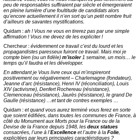
peu de responsables suffiraient par siècle et émergeraient
en pleine lumière d’une foultitude de candidats alors
qu’encore actuellement il n’en sort qu’un petit nombre fruit
d’ailleurs de savantes mystifications.
Quidam :
ah ! Vous ne vous en tirerez pas par une simple
affirmation ! Vous me devez de les expliciter !
Chercheur :
évidemment ce travail c’est du lourd et les
propagandistes paresseux fuiront ce travail. Mais moi je
compte bien (ou un fidèle)
m’isoler
1 semaine, un mois… le
temps qu’il faudra et les développer.
En attendant je Vous livre ceux qui m’inspireront
positivement ou négativement – Charlemagne (fondateur),
Jeanne d’arc (résistance), Henri IV (réconciliation), Louis
XIV (activisme), Denfert Rochereau (résistance),
Clemenceau (résistance), Jaurès (résistance), le grand De
Gaulle (résistance) …et tant de contres exemples …
Quidam :
et quand vous aurez terminé vous ferez en sorte
que soient édifiées, dans toutes les communes de France, à
côté du Monument aux Morts pour la France ou de la
Devise de la France depuis 1948, les
deux statues
consacrées, l’une à l’
Excellence
et l’autre à la
Folie
,
explicitées par leurs principales caractéristiques ?