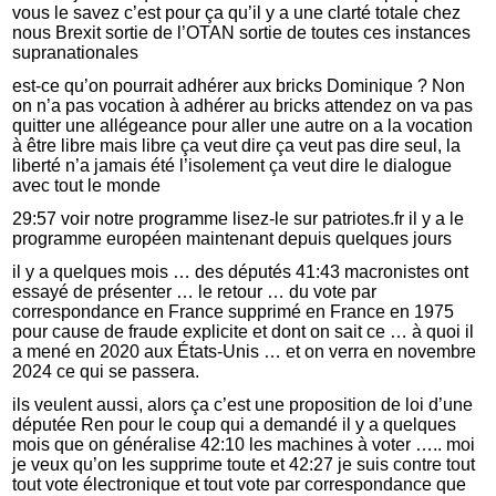
vous le savez c’est pour ça qu’il y a une clarté totale chez
nous Brexit sortie de l’OTAN sortie de toutes ces instances
supranationales
est-ce qu’on pourrait adhérer aux bricks Dominique ? Non
on n’a pas vocation à adhérer au bricks attendez on va pas
quitter une allégeance pour aller une autre on a la vocation
à être libre mais libre ça veut dire ça veut pas dire seul, la
liberté n’a jamais été l’isolement ça veut dire le dialogue
avec tout le monde
29:57 voir notre programme lisez-le sur patriotes.fr il y a le
programme européen maintenant depuis quelques jours
il y a quelques mois … des députés 41:43 macronistes ont
essayé de présenter … le retour … du vote par
correspondance en France supprimé en France en 1975
pour cause de fraude explicite et dont on sait ce … à quoi il
a mené en 2020 aux États-Unis … et on verra en novembre
2024 ce qui se passera.
ils veulent aussi, alors ça c’est une proposition de loi d’une
députée Ren pour le coup qui a demandé il y a quelques
mois que on généralise 42:10 les machines à voter ….. moi
je veux qu’on les supprime toute et 42:27 je suis contre tout
tout vote électronique et tout vote par correspondance que