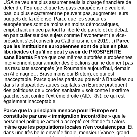
USA ne veulent plus assumer seuls la charge financière de
défendre l’Europe et que les pays européens ne veulent
pas, ou plus exactement ne peuvent pas, augmenter leurs
budgets de la défense. Parce que les structures
européennes sont de moins en moins démocratiques,
empêchant un peu partout la liberté de parole et de débat,
en particulier sur des sujets comme l’avortement (le vice-
président s’est converti au Catholicisme en 2019…)
Parce
que les institutions européennes sont de plus en plus
liberticides et qu’il ne peut y avoir de PROSPERITE
sans libertés
Parce que ces mêmes autorités européennes
interviennent pour annuler des élections qui ne donnent pas
les résultats escomptés (en Roumanie aujourd’hui, demain
en Allemagne… Bravo monsieur Breton), ce qui est
inacceptable. Parce que les partis au pouvoir à Bruxelles ou
dans la plupart des autres capitales en Europe pratiquent
des politiques de « cordon sanitaire » soit contre l’extrême
gauche, soit contre l’extrême droite (AfD, RN), ce qui est
également inacceptable.
Parce que la principale menace pour l’Europe est
constituée par une
«
immigration incontrôlée
» que le
personnel politique actuel a accepté cet état de fait alors
même
que les populations locales n’en voulaient pas
. Et
dans une très belle envolée finale, monsieur Vance, grand