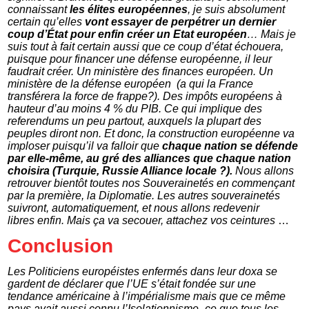
connaissant
les élites européennes
, je suis absolument
certain qu’elles
vont essayer de perpétrer un dernier
coup d’État pour enfin créer un Etat européen
… Mais je
suis tout à fait certain aussi que ce coup d’état échouera,
puisque pour financer une défense européenne, il leur
faudrait créer. Un ministère des finances européen. Un
ministère de la défense européen (a qui la France
transférera la force de frappe?). Des impôts européens à
hauteur d’au moins 4 % du PIB. Ce qui implique des
referendums un peu partout, auxquels la plupart des
peuples diront non. Et donc, la construction européenne va
imploser puisqu’il va falloir que
chaque nation se défende
par elle-même, au gré des alliances que chaque nation
choisira (Turquie, Russie Alliance locale ?).
Nous allons
retrouver bientôt toutes nos Souverainetés en commençant
par la première, la Diplomatie. Les autres souverainetés
suivront, automatiquement, et nous allons redevenir
libres enfin. Mais ça va secouer, attachez vos ceintures
…
Conclusion
Les Politiciens européistes enfermés dans leur doxa se
gardent de déclarer que l’UE s’était fondée sur une
tendance américaine à l’impérialisme mais que ce même
pays avait aussi connu l’Isolationnisme -ce que tous les