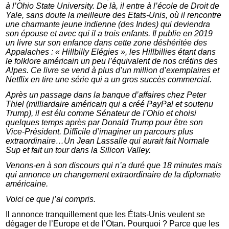
à l’Ohio State University. De là, il entre à l’école de Droit de
Yale, sans doute la meilleure des Etats-Unis, où il rencontre
une charmante jeune indienne (des Indes) qui deviendra
son épouse et avec qui il a trois enfants. Il publie en 2019
un livre sur son enfance dans cette zone déshéritée des
Appalaches : « Hillbilly Elégies », les Hillbillies étant dans
le folklore américain un peu l’équivalent de nos crétins des
Alpes. Ce livre se vend à plus d’un million d’exemplaires et
Netflix en tire une série qui a un gros succès commercial.
Après un passage dans la banque d’affaires chez Peter
Thiel (milliardaire américain qui a créé PayPal et soutenu
Trump), il est élu comme Sénateur de l’Ohio et choisi
quelques temps après par Donald Trump pour être son
Vice-Président. Difficile d’imaginer un parcours plus
extraordinaire…Un Jean Lassalle qui aurait fait Normale
Sup et fait un tour dans la Silicon Valley.
Venons-en à son discours qui n’a duré que 18 minutes mais
qui annonce un changement extraordinaire de la diplomatie
américaine.
Voici ce que j’ai compris.
Il annonce tranquillement que les États-Unis veulent se
dégager de l’Europe et de l’Otan. Pourquoi ? Parce que les