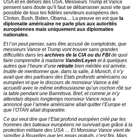
USA et en dehors des USA. Messieurs Trump et Vance
pensent sans doute qu’il faut se débarrasser aussi vite que
possible de tous les fidèles serviteurs européens des
Clinton, Bush, Biden, Obama… La preuve en est que
la
diplomatie américaine ne parle plus aux autorités
européennes mais uniquement aux diplomaties
nationales
.
Et l’on peut penser, sans être accusé de complotiste, que
messieurs Vance et Trump vont trouver sans grandes
difficultés dans les
archives de la CIA ou du FBI
de quoi
faire comprendre à madame
VanderLeyen
et à quelques
autres que l’heure d’une
retraite
bien méritée est arrivée.
Inutile de mentionner que, dans la salle, à Munich, il n’y
avait que des partisans des Etats profonds américains ou
européen et que le discours de monsieur Vance a été
accueilli avec le même enthousiasme qu’un cochon rôti sur
la table pendant une Barmitsva. Bref, et comme je m’y
attendais depuis longtemps monsieur Vance nous a
annoncé que l’armée américaine allait quitter l’Europe et
que l’OTAN allait disparaitre.
Ce qui veut dire que l’Etat profond européen créé par les
hommes des bateaux européens ne survivait que grâce à la
protection militaire des USA … Et Monsieur Vance vient de
signifier à Bruxelles que les repas gratuits, c’est fini, Mais,