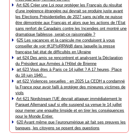
Art 626 Créer une Loi pour protéger les Français du résultat
d’une ingérence étrangère qui devrait se produire juste avant
les Elections Présidentielles de 2027 sans qu’elle ne puisse
être démontrée aux Français et alors que les actions de l’Etat
sans renfort de Canadairs contre les Incendies ont montré une
dramatique faiblesse, serait-ce raisonnable ?
625 Les vacances et la canicule me conduisent à vous
conseiller de voir tK1PIoRRWd8 dans laquelle la presse
française fait état de difficultés en Ukraine
art 624 Des amis se rencontrent et analysent la Déclaration
du Président aux Armées à l’Hôtel de Brienne
art 623 Vous êtes à Paris ce 14 juillet ? A 17 heures, Place
du 18 juin 1940…
art 622 Violences sexuelles : en 2025 La CEDH a condamné
la France pour avoir failli à protéger des mineures victimes de
viols
Art 621 Nordstream l’UE devrait attaquer immédiatement le
Parquet Allemand sauf si elle suspend sa venue le 14 juillet
pour mener une enquête limpide et en tirer les conséquences
pour le Monde Entier.
620 Avant même que l’euronumérique ait fait ses preuves les
banques, les citoyens se posent des questions