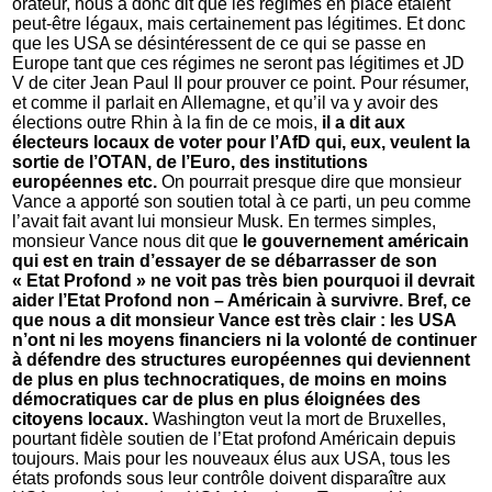
orateur, nous a donc dit que les régimes en place étaient
peut-être légaux, mais certainement pas légitimes. Et donc
que les USA se désintéressent de ce qui se passe en
Europe tant que ces régimes ne seront pas légitimes et JD
V de citer Jean Paul II pour prouver ce point. Pour résumer,
et comme il parlait en Allemagne, et qu’il va y avoir des
élections outre Rhin à la fin de ce mois,
il a dit aux
électeurs locaux de voter pour l’AfD qui, eux, veulent la
sortie de l’OTAN, de l’Euro, des institutions
européennes etc.
On pourrait presque dire que monsieur
Vance a apporté son soutien total à ce parti, un peu comme
l’avait fait avant lui monsieur Musk. En termes simples,
monsieur Vance nous dit que
le gouvernement américain
qui est en train d’essayer de se débarrasser de son
« Etat Profond » ne voit pas très bien pourquoi il devrait
aider l’Etat Profond non – Américain à survivre. Bref, ce
que nous a dit monsieur Vance est très clair : les USA
n’ont ni les moyens financiers ni la volonté de continuer
à défendre des structures européennes qui deviennent
de plus en plus technocratiques, de moins en moins
démocratiques car de plus en plus éloignées des
citoyens locaux.
Washington veut la mort de Bruxelles,
pourtant fidèle soutien de l’Etat profond Américain depuis
toujours. Mais pour les nouveaux élus aux USA, tous les
états profonds sous leur contrôle doivent disparaître aux