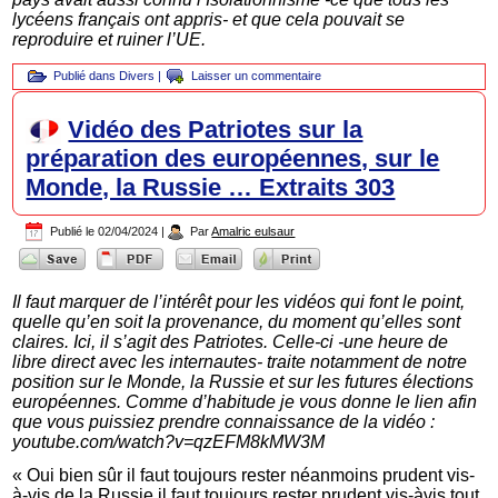
lycéens français ont appris- et que cela pouvait se
reproduire et ruiner l’UE.
Publié dans
Divers
|
Laisser un commentaire
Vidéo des Patriotes sur la
préparation des européennes, sur le
Monde, la Russie … Extraits 303
Publié le
02/04/2024
|
Par
Amalric eulsaur
Il faut marquer de l’intérêt pour les vidéos qui font le point,
quelle qu’en soit la provenance, du moment qu’elles sont
claires. Ici, il s’agit des Patriotes. Celle-ci -une heure de
libre direct avec les internautes- traite notamment de notre
position sur le Monde, la Russie et sur les futures élections
européennes. Comme d’habitude je vous donne le lien afin
que vous puissiez prendre connaissance de la vidéo :
youtube.com/watch?v=qzEFM8kMW3M
« Oui bien sûr il faut toujours rester néanmoins prudent vis-
à-vis de la Russie il faut toujours rester prudent vis-àvis tout