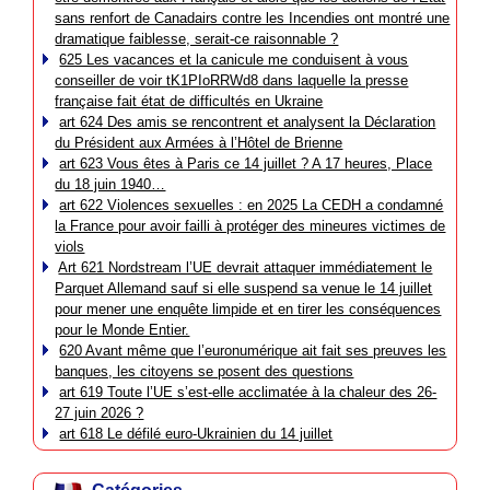
sans renfort de Canadairs contre les Incendies ont montré une
dramatique faiblesse, serait-ce raisonnable ?
625 Les vacances et la canicule me conduisent à vous
conseiller de voir tK1PIoRRWd8 dans laquelle la presse
française fait état de difficultés en Ukraine
art 624 Des amis se rencontrent et analysent la Déclaration
du Président aux Armées à l’Hôtel de Brienne
art 623 Vous êtes à Paris ce 14 juillet ? A 17 heures, Place
du 18 juin 1940…
art 622 Violences sexuelles : en 2025 La CEDH a condamné
la France pour avoir failli à protéger des mineures victimes de
viols
Art 621 Nordstream l’UE devrait attaquer immédiatement le
Parquet Allemand sauf si elle suspend sa venue le 14 juillet
pour mener une enquête limpide et en tirer les conséquences
pour le Monde Entier.
620 Avant même que l’euronumérique ait fait ses preuves les
banques, les citoyens se posent des questions
art 619 Toute l’UE s’est-elle acclimatée à la chaleur des 26-
27 juin 2026 ?
art 618 Le défilé euro-Ukrainien du 14 juillet