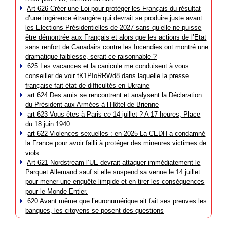
Art 626 Créer une Loi pour protéger les Français du résultat
d’une ingérence étrangère qui devrait se produire juste avant
les Elections Présidentielles de 2027 sans qu’elle ne puisse
être démontrée aux Français et alors que les actions de l’Etat
sans renfort de Canadairs contre les Incendies ont montré une
dramatique faiblesse, serait-ce raisonnable ?
625 Les vacances et la canicule me conduisent à vous
conseiller de voir tK1PIoRRWd8 dans laquelle la presse
française fait état de difficultés en Ukraine
art 624 Des amis se rencontrent et analysent la Déclaration
du Président aux Armées à l’Hôtel de Brienne
art 623 Vous êtes à Paris ce 14 juillet ? A 17 heures, Place
du 18 juin 1940…
art 622 Violences sexuelles : en 2025 La CEDH a condamné
la France pour avoir failli à protéger des mineures victimes de
viols
Art 621 Nordstream l’UE devrait attaquer immédiatement le
Parquet Allemand sauf si elle suspend sa venue le 14 juillet
pour mener une enquête limpide et en tirer les conséquences
pour le Monde Entier.
620 Avant même que l’euronumérique ait fait ses preuves les
banques, les citoyens se posent des questions